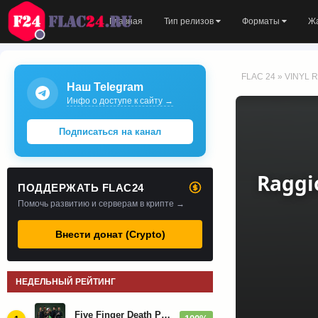
Главная
Тип релизов
Форматы
Ж
FLAC 24
»
VINYL R
Наш Telegram
Инфо о доступе к сайту →
Подписаться на канал
Raggi
ПОДДЕРЖАТЬ FLAC24
Помочь развитию и серверам в крипте →
Внести донат (Crypto)
НЕДЕЛЬНЫЙ РЕЙТИНГ
Five Finger Death Punch - Дискография (2008-2026)