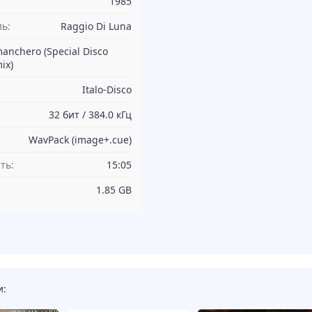
1985
ь:
Raggio Di Luna
anchero (Special Disco
ix)
Italo-Disco
32 бит / 384.0 кГц
WavPack (image+.cue)
ть:
15:05
1.85 GB
и: