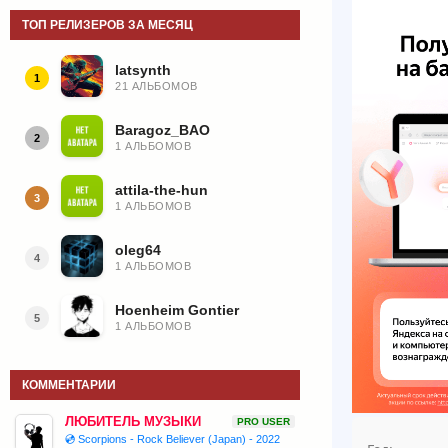
ТОП РЕЛИЗЕРОВ ЗА МЕСЯЦ
latsynth
1
21 АЛЬБОМОВ
Baragoz_BAO
2
1 АЛЬБОМОВ
attila-the-hun
3
1 АЛЬБОМОВ
oleg64
4
1 АЛЬБОМОВ
Hoenheim Gontier
5
1 АЛЬБОМОВ
КОММЕНТАРИИ
ЛЮБИТЕЛЬ МУЗЫКИ
PRO USER
💿 Scorpions - Rock Believer (Japan) - 2022