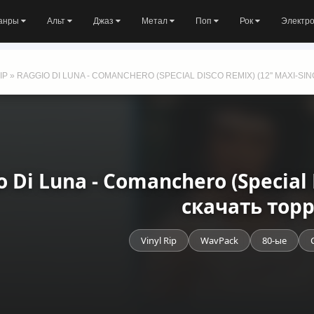
анры
Альт
Джаз
Метал
Поп
Рок
Электр
IP
» RAGGIO DI LUNA - COMANCHERO (SPECIAL DISCO REMIX) (12'' MAXI-SING
o Di Luna - Comanchero (Special
скачать тор
Vinyl Rip
WavPack
80-ые