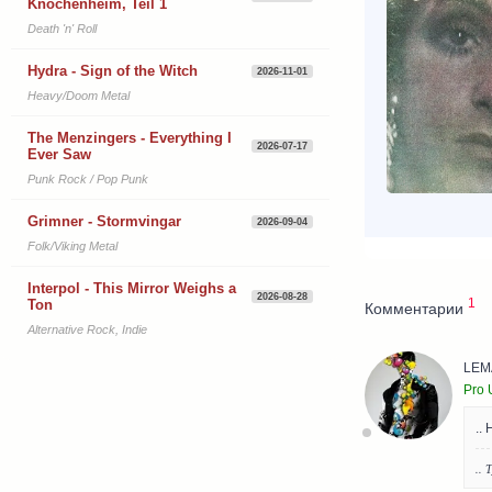
Knochenheim, Teil 1
Death 'n' Roll
Hydra - Sign of the Witch
2026-11-01
Heavy/Doom Metal
The Menzingers - Everything I
2026-07-17
Ever Saw
Punk Rock / Pop Punk
Grimner - Stormvingar
2026-09-04
Folk/Viking Metal
Interpol - This Mirror Weighs a
2026-08-28
1
Ton
Комментарии
Alternative Rock, Indie
LEM
Pro 
..
.. 