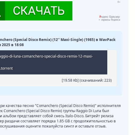
chero (Special Disco Remix) (12'' Maxi-Single) (1985) в WavPack
 2025 в 18:08
aggio-di-luna-comanchero-special-disco-remix-12-maxi-
torrent
[19.58 Kb] (cкачиваний: 223)
ри качества песню "Comanchero (Special Disco Remix)" исполнителя
к Comanchero (Special Disco Remix) группы Raggio Di Luna был
и альбом представляет собой смесь Italo-Disco. Битрейт релиза
змер раздачи составляет порядка 1.85 GB с продолжительностью в
рослушивания оцените пожалуйста сингл и оставьте отзыв.