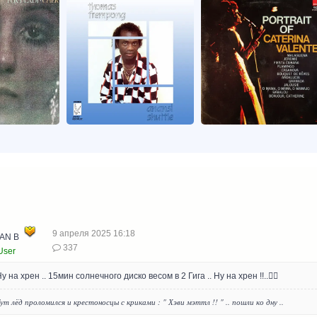
9 апреля 2025 16:18
AN B
337
User
 Ну на хрен .. 15мин солнечного диско весом в 2 Гига .. Ну на хрен !!..🏴‍☠️
Тут лёд проломился и крестоносцы с криками : " Хэви мэттл !! " .. пошли ко дну ..