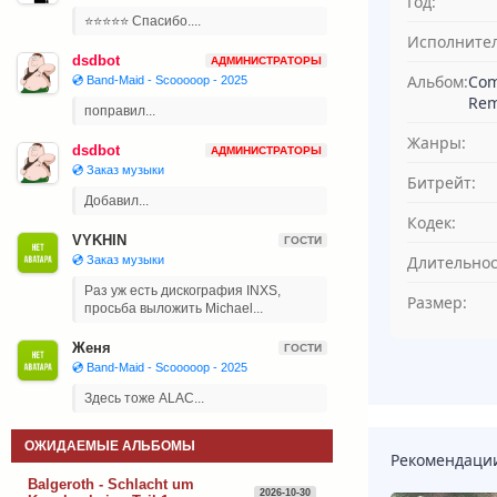
Год:
⭐⭐⭐⭐⭐ Спасибо....
Исполнител
dsdbot
АДМИНИСТРАТОРЫ
Альбом:
Com
💿 Band-Maid - Scooooop - 2025
Rem
поправил...
Жанры:
dsdbot
АДМИНИСТРАТОРЫ
💿 Заказ музыки
Битрейт:
Добавил...
Кодек:
VYKHIN
ГОСТИ
Длительнос
💿 Заказ музыки
Раз уж есть дискография INXS,
Размер:
просьба выложить Michael...
Женя
ГОСТИ
💿 Band-Maid - Scooooop - 2025
Здесь тоже ALAC...
ОЖИДАЕМЫЕ АЛЬБОМЫ
Рекомендаци
Balgeroth - Schlacht um
2026-10-30