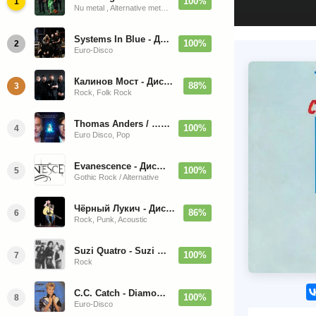
100%
1
Nu metal , Alternative metal, Groove metal
Systems In Blue - Дискография (2020-2026)
100%
2
Euro-Disco
Калинов Мост - Дискография (1986-2026)
88%
3
Rock, Folk Rock
Thomas Anders / … Sings Modern Talking: The Best hi-res
100%
4
Euro Disco, Pop
Evanescence - Дискография (1998-2026)
100%
5
Gothic Rock / Alternative
Чёрный Лукич - Дискография (1987-2014)
86%
6
Rock, Punk, Acoustic
Suzi Quatro - Suzi Quatro (Bonus Tracks, Remaster) 1973/2022
100%
7
Rock
C.C. Catch - Diamonds. Her Greatest Hits 1988
100%
8
Euro-Disco