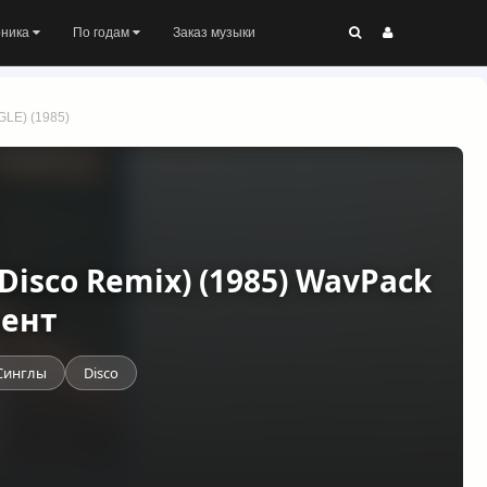
оника
По годам
Заказ музыки
LE) (1985)
 Disco Remix) (1985) WavPack
рент
Синглы
Disco