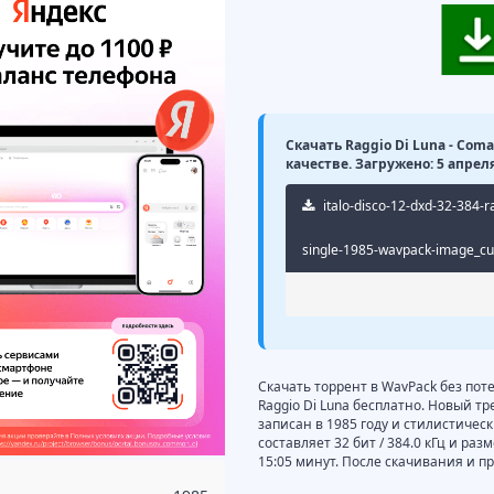
Скачать Raggio Di Luna - Coman
качестве. Загружено: 5 апреля
italo-disco-12-dxd-32-384-r
single-1985-wavpack-image_cu.
Скачать торрент в WavPack без поте
Raggio Di Luna бесплатно. Новый тре
записан в 1985 году и стилистическ
составляет 32 бит / 384.0 кГц и ра
15:05 минут. После скачивания и п