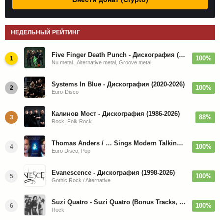
НЕДЕЛЬНЫЙ РЕЙТИНГ
Five Finger Death Punch - Дискография (2008-2026)
100%
1
Nu metal , Alternative metal, Groove metal
Systems In Blue - Дискография (2020-2026)
100%
2
Euro-Disco
Калинов Мост - Дискография (1986-2026)
88%
3
Rock, Folk Rock
Thomas Anders / … Sings Modern Talking: The Best hi-res
100%
4
Euro Disco, Pop
Evanescence - Дискография (1998-2026)
100%
5
Gothic Rock / Alternative
Suzi Quatro - Suzi Quatro (Bonus Tracks, Remaster) 1973/2022
100%
6
Rock