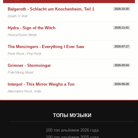
Balgeroth - Schlacht um Knochenheim, Teil 1
2026-10-30
Death 'n' Roll
Hydra - Sign of the Witch
2026-11-01
Heavy/Doom Metal
The Menzingers - Everything I Ever Saw
2026-07-17
Punk Rock / Pop Punk
Grimner - Stormvingar
2026-09-04
Folk/Viking Metal
Interpol - This Mirror Weighs a Ton
2026-08-28
Alternative Rock, Indie
ТОПЫ МУЗЫКИ
100 топ альбомов 2026 года
100 топ альбомов 2025 года