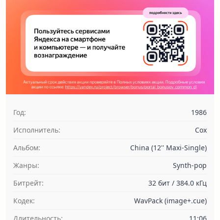
Год:
1986
Исполнитель:
Cox
Альбом:
China (12'' Maxi-Single)
Жанры:
Synth-pop
Битрейт:
32 бит / 384.0 кГц
Кодек:
WavPack (image+.cue)
Длительность:
11:06