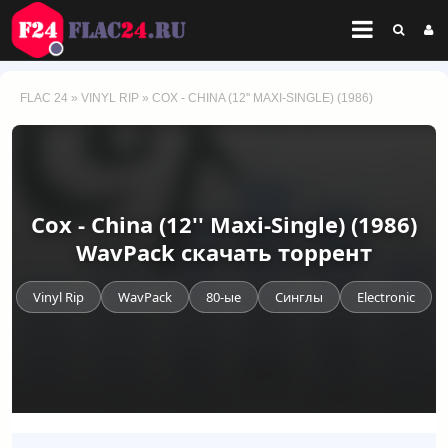
FLAC 24
»
VINYL RIP
» COX - CHINA (12'' MAXI-SINGLE) (1986)
Cox - China (12'' Maxi-Single) (1986)
WavPack скачать торрент
Vinyl Rip
WavPack
80-ые
Синглы
Electronic