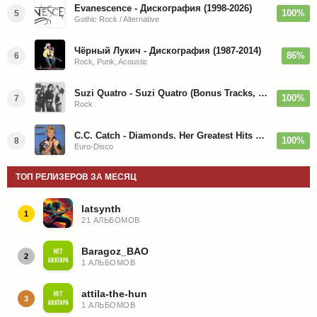
Evanescence - Дискография (1998-2026)
100%
5
Gothic Rock / Alternative
Чёрный Лукич - Дискография (1987-2014)
86%
6
Rock, Punk, Acoustic
Suzi Quatro - Suzi Quatro (Bonus Tracks, Remaster) 1973/2022
100%
7
Rock
C.C. Catch - Diamonds. Her Greatest Hits 1988
100%
8
Euro-Disco
ТОП РЕЛИЗЕРОВ ЗА МЕСЯЦ
latsynth
1
21 АЛЬБОМОВ
Baragoz_BAO
2
1 АЛЬБОМОВ
attila-the-hun
3
1 АЛЬБОМОВ