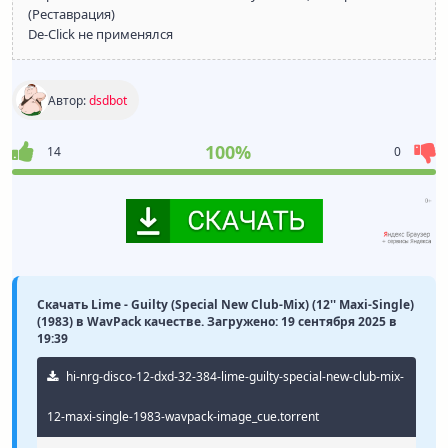
(Реставрация)
De-Click не применялся
Автор:
dsdbot
100%
14
0
Скачать Lime - Guilty (Special New Club-Mix) (12'' Maxi-Single)
(1983) в WavPack качестве. Загружено: 19 сентября 2025 в
19:39
hi-nrg-disco-12-dxd-32-384-lime-guilty-special-new-club-mix-
12-maxi-single-1983-wavpack-image_cue.torrent