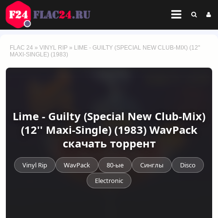
FLAC 24
»
VINYL RIP
» LIME - GUILTY (SPECIAL NEW CLUB-MIX) (12''
MAXI-SINGLE) (1983)
Lime - Guilty (Special New Club-Mix)
(12'' Maxi-Single) (1983) WavPack
скачать торрент
Vinyl Rip
WavPack
80-ые
Синглы
Disco
Electronic