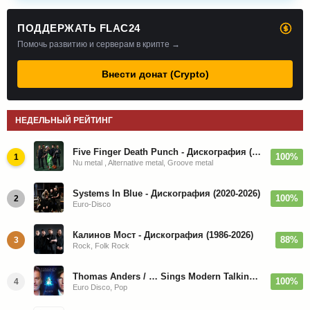
ПОДДЕРЖАТЬ FLAC24
Помочь развитию и серверам в крипте →
Внести донат (Crypto)
НЕДЕЛЬНЫЙ РЕЙТИНГ
Five Finger Death Punch - Дискография (2008-2026)
100%
1
Nu metal , Alternative metal, Groove metal
Systems In Blue - Дискография (2020-2026)
100%
2
Euro-Disco
Калинов Мост - Дискография (1986-2026)
88%
3
Rock, Folk Rock
Thomas Anders / … Sings Modern Talking: The Best hi-res
100%
4
Euro Disco, Pop