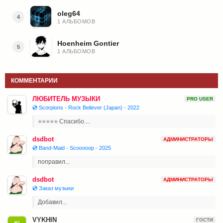
oleg64
4
1 АЛЬБОМОВ
Hoenheim Gontier
5
1 АЛЬБОМОВ
КОММЕНТАРИИ
ЛЮБИТЕЛЬ МУЗЫКИ
PRO USER
💿 Scorpions - Rock Believer (Japan) - 2022
⭐⭐⭐⭐⭐ Спасибо....
dsdbot
АДМИНИСТРАТОРЫ
💿 Band-Maid - Scooooop - 2025
поправил...
dsdbot
АДМИНИСТРАТОРЫ
💿 Заказ музыки
Добавил...
VYKHIN
ГОСТИ