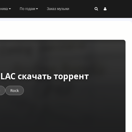
оника
По годам
Заказ музыки
 FLAC скачать торрент
p
Rock