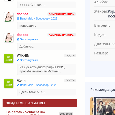
Альбом:
⭐⭐⭐⭐⭐ Спасибо....
Жанры:
Pop,
dsdbot
АДМИНИСТРАТОРЫ
Rock
💿 Band-Maid - Scooooop - 2025
Битрейт:
поправил...
Кодек:
dsdbot
АДМИНИСТРАТОРЫ
💿 Заказ музыки
Длительнос
Добавил...
Размер:
VYKHIN
ГОСТИ
💿 Заказ музыки
Раз уж есть дискография INXS,
просьба выложить Michael...
Женя
ГОСТИ
💿 Band-Maid - Scooooop - 2025
Рекомендаци
Здесь тоже ALAC...
ОЖИДАЕМЫЕ АЛЬБОМЫ
Balgeroth - Schlacht um
2026-10-30