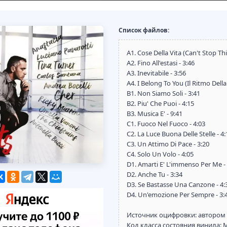
Список файлов:
A1. Cose Della Vita (Can't Stop Th
A2. Fino All'estasi - 3:46
A3. Inevitabile - 3:56
A4. I Belong To You (Il Ritmo Della
B1. Non Siamo Soli - 3:41
B2. Piu' Che Puoi - 4:15
B3. Musica E' - 9:41
C1. Fuoco Nel Fuoco - 4:03
C2. La Luce Buona Delle Stelle - 4:
C3. Un Attimo Di Pace - 3:20
C4. Solo Un Volo - 4:05
D1. Amarti E' L'immenso Per Me - 
D2. Anche Tu - 3:34
D3. Se Bastasse Una Canzone - 4:
D4. Un'emozione Per Sempre - 3:
Источник оцифровки: автором
Код класса состояния винила: 