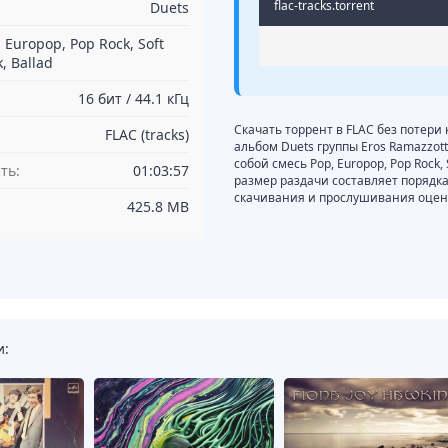
flac-tracks.torrent
Duets
 Europop, Pop Rock, Soft
, Ballad
16 бит / 44.1 кГц
Скачать торрент в FLAC без потери 
FLAC (tracks)
альбом Duets группы Eros Ramazzot
собой смесь Pop, Europop, Pop Rock, 
ть:
01:03:57
размер раздачи составляет порядка
скачивания и прослушивания оцени
425.8 MB
и: