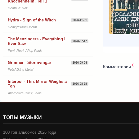
Knochenheim, Teil 1
Death 'n' Roll
Hydra - Sign of the Witch
2026-11-01
Heavy/Doom Metal
The Menzingers - Everything I
2026-07-17
Ever Saw
Punk Rock / Pop Punk
Grimner - Stormvingar
2026-09-04
0
Комментарии
Folk/Viking Metal
Interpol - This Mirror Weighs a
2026-08-28
Ton
Alternative Rock, Indie
ТОПЫ МУЗЫКИ
100 топ альбомов 2026 года