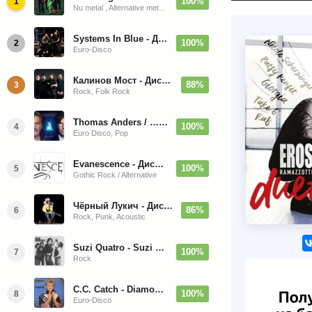
100%
1
Nu metal , Alternative metal, Groove metal
Systems In Blue - Дискография (2020-2026)
100%
2
Euro-Disco
Калинов Мост - Дискография (1986-2026)
88%
3
Rock, Folk Rock
Thomas Anders / … Sings Modern Talking: The Best hi-res
100%
4
Euro Disco, Pop
Evanescence - Дискография (1998-2026)
100%
5
Gothic Rock / Alternative
Чёрный Лукич - Дискография (1987-2014)
86%
6
Rock, Punk, Acoustic
Suzi Quatro - Suzi Quatro (Bonus Tracks, Remaster) 1973/2022
100%
7
Rock
C.C. Catch - Diamonds. Her Greatest Hits 1988
100%
8
Euro-Disco