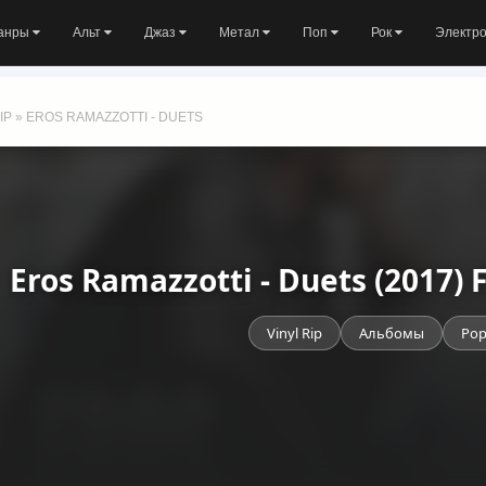
анры
Альт
Джаз
Метал
Поп
Рок
Электр
IP
» EROS RAMAZZOTTI - DUETS
Eros Ramazzotti - Duets (2017)
Vinyl Rip
Альбомы
Po