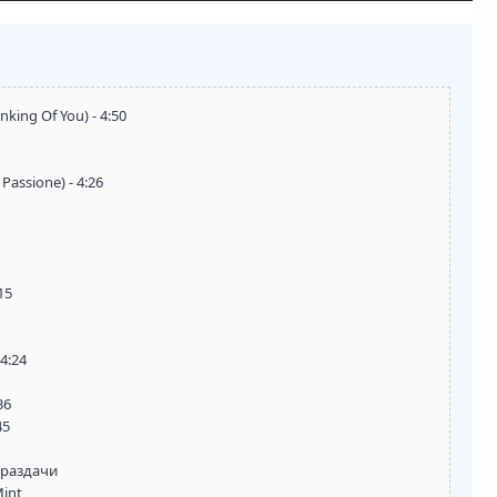
inking Of You) - 4:50
 Passione) - 4:26
15
4:24
36
45
 раздачи
Mint