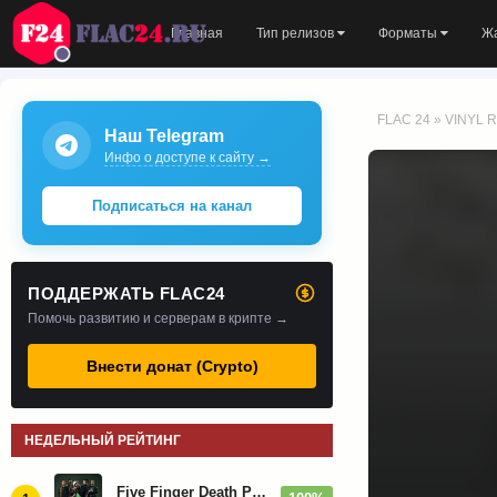
Главная
Тип релизов
Форматы
Ж
FLAC 24
»
VINYL R
Наш Telegram
Инфо о доступе к сайту →
Подписаться на канал
ПОДДЕРЖАТЬ FLAC24
Помочь развитию и серверам в крипте →
Внести донат (Crypto)
НЕДЕЛЬНЫЙ РЕЙТИНГ
Five Finger Death Punch - Дискография (2008-2026)