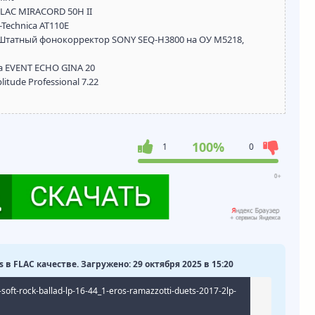
ELAC MIRACORD 50H II
Technica AT110E
Штатный фонокорректор SONY SEQ-H3800 на ОУ M5218,
а EVENT ECHO GINA 20
ude Professional 7.22
100%
1
0
s в FLAC качестве. Загружено: 29 октября 2025 в 15:20
oft-rock-ballad-lp-16-44_1-eros-ramazzotti-duets-2017-2lp-