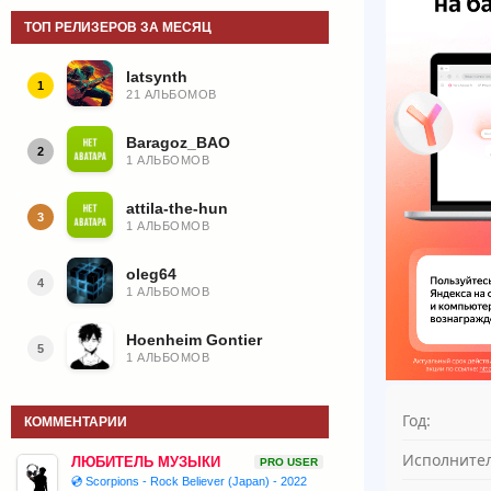
ТОП РЕЛИЗЕРОВ ЗА МЕСЯЦ
latsynth
1
21 АЛЬБОМОВ
Baragoz_BAO
2
1 АЛЬБОМОВ
attila-the-hun
3
1 АЛЬБОМОВ
oleg64
4
1 АЛЬБОМОВ
Hoenheim Gontier
5
1 АЛЬБОМОВ
Год:
КОММЕНТАРИИ
Исполнител
ЛЮБИТЕЛЬ МУЗЫКИ
PRO USER
💿 Scorpions - Rock Believer (Japan) - 2022