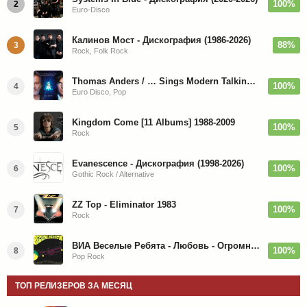
100%
2
Euro-Disco
Калинов Мост - Дискография (1986-2026)
88%
3
Rock, Folk Rock
Thomas Anders / … Sings Modern Talking: The Best hi-res
100%
4
Euro Disco, Pop
Kingdom Come [11 Albums] 1988-2009
100%
5
Rock
Evanescence - Дискография (1998-2026)
100%
6
Gothic Rock / Alternative
ZZ Top - Eliminator 1983
100%
7
Rock
ВИА Веселые Ребята - Любовь - Огромная Страна - 1974/2026
100%
8
Pop Rock
ТОП РЕЛИЗЕРОВ ЗА МЕСЯЦ