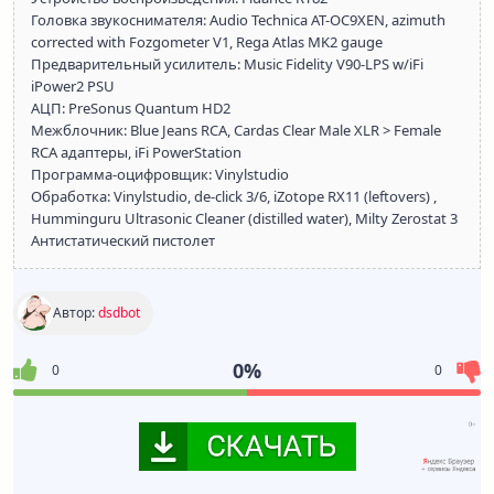
Головка звукоснимателя: Audio Technica AT-OC9XEN, azimuth
corrected with Fozgometer V1, Rega Atlas MK2 gauge
Предварительный усилитель: Music Fidelity V90-LPS w/iFi
iPower2 PSU
АЦП: PreSonus Quantum HD2
Межблочник: Blue Jeans RCA, Cardas Clear Male XLR > Female
RCA aдаптеры, iFi PowerStation
Программа-оцифровщик: Vinylstudio
Обработка: Vinylstudio, de-click 3/6, iZotope RX11 (leftovers) ,
Humminguru Ultrasonic Cleaner (distilled water), Milty Zerostat 3
Антистатический пистолет
Автор:
dsdbot
0%
0
0