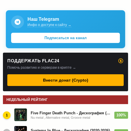
Наш Telegram
Инфо о доступе к сайту →
Подписаться на канал
ПОДДЕРЖАТЬ FLAC24
Помочь развитию и серверам в крипте →
Внести донат (Crypto)
НЕДЕЛЬНЫЙ РЕЙТИНГ
Five Finger Death Punch - Дискография (2008-2026)
100%
1
Nu metal , Alternative metal, Groove metal
Systems In Blue - Дискография (2020-2026)