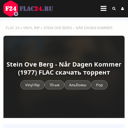
FLAC 24
»
VINYL RIP
» STEIN OVE BERG – NÅR DAGEN KOMMER
Stein Ove Berg - Når Dagen Kommer
(1977) FLAC скачать торрент
Vinyl Rip
70-ые
Альбомы
Pop