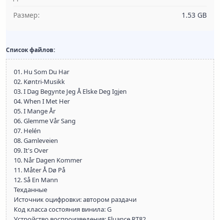
Размер:
1.53 GB
Список файлов:
01. Hu Som Du Har
02. Køntri-Musikk
03. I Dag Begynte Jeg Å Elske Deg Igjen
04. When I Met Her
05. I Mange År
06. Glemme Vår Sang
07. Helén
08. Gamleveien
09. It's Over
10. Når Dagen Kommer
11. Måter Å Dø På
12. Så En Mann
Техданные
Источник оцифровки: автором раздачи
Код класса состояния винила: G
Устройство воспроизведения: Fluance RT82