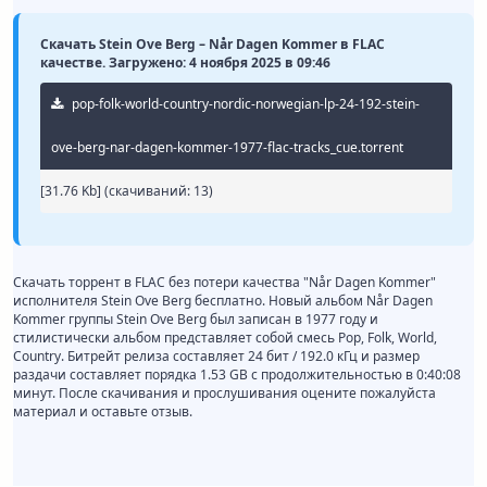
Скачать Stein Ove Berg – Når Dagen Kommer в FLAC
качестве. Загружено: 4 ноября 2025 в 09:46
pop-folk-world-country-nordic-norwegian-lp-24-192-stein-
ove-berg-nar-dagen-kommer-1977-flac-tracks_cue.torrent
[31.76 Kb] (cкачиваний: 13)
Скачать торрент в FLAC без потери качества "Når Dagen Kommer"
исполнителя Stein Ove Berg бесплатно. Новый альбом Når Dagen
Kommer группы Stein Ove Berg был записан в 1977 году и
стилистически альбом представляет собой смесь Pop, Folk, World,
Country. Битрейт релиза составляет 24 бит / 192.0 кГц и размер
раздачи составляет порядка 1.53 GB с продолжительностью в 0:40:08
минут. После скачивания и прослушивания оцените пожалуйста
материал и оставьте отзыв.