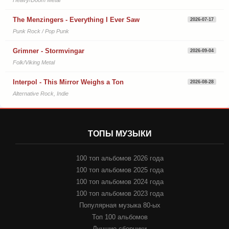
The Menzingers - Everything I Ever Saw
2026-07-17
Punk Rock / Pop Punk
Grimner - Stormvingar
2026-09-04
Folk/Viking Metal
Interpol - This Mirror Weighs a Ton
2026-08-28
Alternative Rock, Indie
ТОПЫ МУЗЫКИ
100 топ альбомов 2026 года
100 топ альбомов 2025 года
100 топ альбомов 2024 года
100 топ альбомов 2023 года
Популярная музыка 80-ых
Топ 100 альбомов
Лучшие сборники