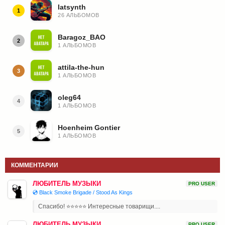
latsynth
1
26 АЛЬБОМОВ
Baragoz_BAO
2
1 АЛЬБОМОВ
attila-the-hun
3
1 АЛЬБОМОВ
oleg64
4
1 АЛЬБОМОВ
Hoenheim Gontier
5
1 АЛЬБОМОВ
КОММЕНТАРИИ
ЛЮБИТЕЛЬ МУЗЫКИ
PRO USER
💿 Black Smoke Brigade / Stood As Kings
Спасибо! ⭐⭐⭐⭐⭐ Интересные товарищи....
ЛЮБИТЕЛЬ МУЗЫКИ
PRO USER