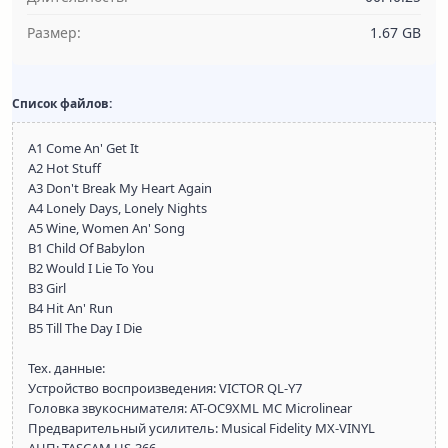
Размер:
1.67 GB
Список файлов:
A1 Come An' Get It
A2 Hot Stuff
A3 Don't Break My Heart Again
A4 Lonely Days, Lonely Nights
A5 Wine, Women An' Song
B1 Child Of Babylon
B2 Would I Lie To You
B3 Girl
B4 Hit An' Run
B5 Till The Day I Die
Тех. данные:
Устройство воспроизведения: VICTOR QL-Y7
Головка звукоснимателя: AT-OC9XML MC Microlinear
Предварительный усилитель: Musical Fidelity MX-VINYL