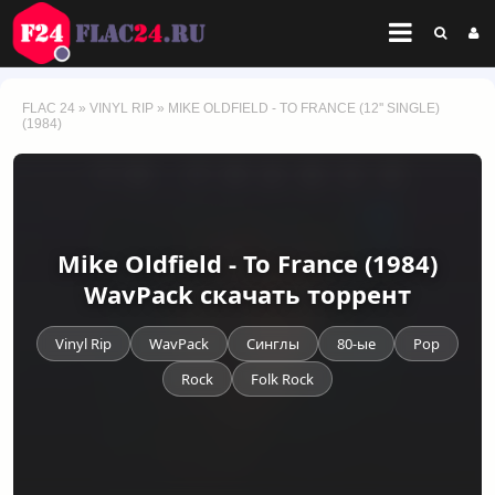
FLAC 24
»
VINYL RIP
» MIKE OLDFIELD - TO FRANCE (12'' SINGLE)
(1984)
Mike Oldfield - To France (1984)
WavPack скачать торрент
Vinyl Rip
WavPack
Синглы
80-ые
Pop
Rock
Folk Rock