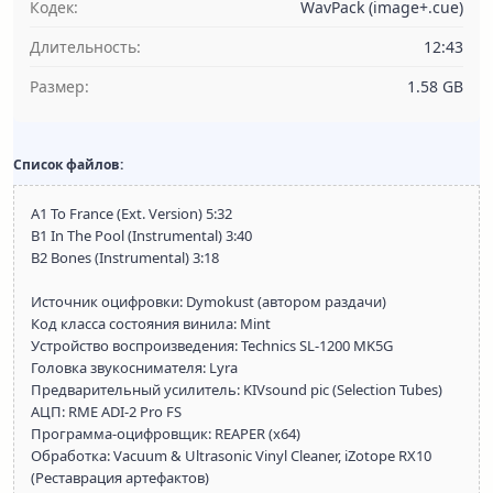
Кодек:
WavPack (image+.cue)
Длительность:
12:43
Размер:
1.58 GB
Список файлов:
A1 To France (Ext. Version) 5:32
B1 In The Pool (Instrumental) 3:40
B2 Bones (Instrumental) 3:18
Источник оцифровки: Dymokust (автором раздачи)
Код класса состояния винила: Mint
Устройство воспроизведения: Technics SL-1200 MK5G
Головка звукоснимателя: Lyra
Предварительный усилитель: KIVsound pic (Selection Tubes)
АЦП: RME ADI-2 Pro FS
Программа-оцифровщик: REAPER (x64)
Обработка: Vacuum & Ultrasonic Vinyl Cleaner, iZotope RX10
(Реставрация артефактов)