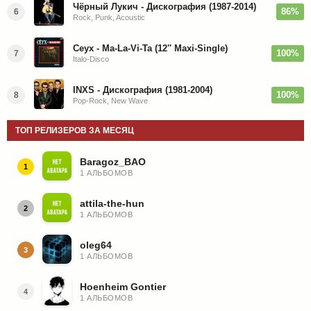
Чёрный Лукич - Дискография (1987-2014)
86%
6
Rock, Punk, Acoustic
Ceyx - Ma-La-Vi-Ta (12'' Maxi-Single)
100%
7
Italo-Disco
INXS - Дискография (1981-2004)
100%
8
Pop-Rock, New Wave
ТОП РЕЛИЗЕРОВ ЗА МЕСЯЦ
Baragoz_BAO
1
1 АЛЬБОМОВ
attila-the-hun
2
1 АЛЬБОМОВ
oleg64
3
1 АЛЬБОМОВ
Hoenheim Gontier
4
1 АЛЬБОМОВ