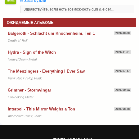
💿 Заказ музыки
Здравствуйте, если есть возможность guri & eider...
ОЖИДАЕМЫЕ АЛЬБОМЫ
Balgeroth - Schlacht um Knochenheim, Teil 1
2026-10-30
Death 'n' Roll
Hydra - Sign of the Witch
2026-11-01
Heavy/Doom Metal
The Menzingers - Everything I Ever Saw
2026-07-17
Punk Rock / Pop Punk
Grimner - Stormvingar
2026-09-04
Folk/Viking Metal
Interpol - This Mirror Weighs a Ton
2026-08-28
Alternative Rock, Indie