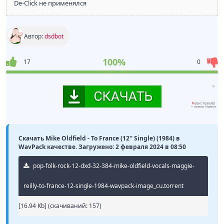
De-Click не применялся
Автор:
dsdbot
100%
17
0
Скачать Mike Oldfield - To France (12'' Single) (1984) в
WavPack качестве. Загружено: 2 февраля 2024 в 08:50
pop-folk-rock-12-dxd-32-384-mike-oldfield-vocals-maggie-
reilly-to-france-12-single-1984-wavpack-image_cu.torrent
[16.94 Kb] (cкачиваний: 157)