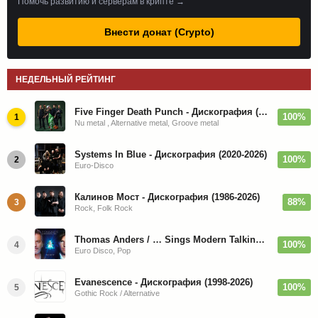
Помочь развитию и серверам в крипте →
Внести донат (Crypto)
НЕДЕЛЬНЫЙ РЕЙТИНГ
Five Finger Death Punch - Дискография (2008-2026)
100%
1
Nu metal , Alternative metal, Groove metal
Systems In Blue - Дискография (2020-2026)
100%
2
Euro-Disco
Калинов Мост - Дискография (1986-2026)
88%
3
Rock, Folk Rock
Thomas Anders / … Sings Modern Talking: The Best hi-res
100%
4
Euro Disco, Pop
Evanescence - Дискография (1998-2026)
100%
5
Gothic Rock / Alternative