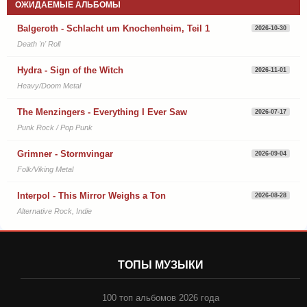
ОЖИДАЕМЫЕ АЛЬБОМЫ
Balgeroth - Schlacht um Knochenheim, Teil 1
2026-10-30
Death 'n' Roll
Hydra - Sign of the Witch
2026-11-01
Heavy/Doom Metal
The Menzingers - Everything I Ever Saw
2026-07-17
Punk Rock / Pop Punk
Grimner - Stormvingar
2026-09-04
Folk/Viking Metal
Interpol - This Mirror Weighs a Ton
2026-08-28
Alternative Rock, Indie
ТОПЫ МУЗЫКИ
100 топ альбомов 2026 года