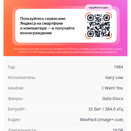
Год:
1984
Исполнитель:
Gary Low
Альбом:
I Want You
Жанры:
Italo-Disco
Битрейт:
32 бит / 384.0 кГц
Кодек:
WavPack (image+.cue)
Длительность:
16:08