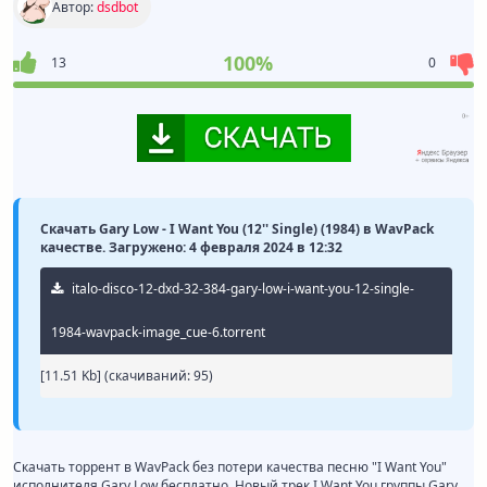
Автор:
dsdbot
100%
13
0
Скачать Gary Low - I Want You (12'' Single) (1984) в WavPack
качестве. Загружено: 4 февраля 2024 в 12:32
italo-disco-12-dxd-32-384-gary-low-i-want-you-12-single-
1984-wavpack-image_cue-6.torrent
[11.51 Kb] (cкачиваний: 95)
Скачать торрент в WavPack без потери качества песню "I Want You"
исполнителя Gary Low бесплатно. Новый трек I Want You группы Gary