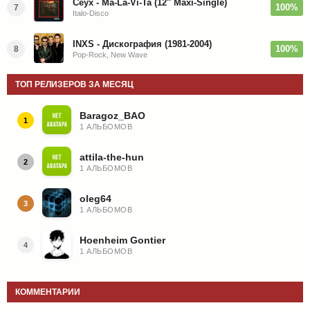
Ceyx - Ma-La-Vi-Ta (12'' Maxi-Single)
100%
7
Italo-Disco
INXS - Дискография (1981-2004)
100%
8
Pop-Rock, New Wave
ТОП РЕЛИЗЕРОВ ЗА МЕСЯЦ
Baragoz_BAO
1
1 АЛЬБОМОВ
attila-the-hun
2
1 АЛЬБОМОВ
oleg64
3
1 АЛЬБОМОВ
Hoenheim Gontier
4
1 АЛЬБОМОВ
КОММЕНТАРИИ