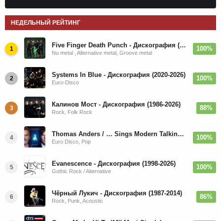
НЕДЕЛЬНЫЙ РЕЙТИНГ
Five Finger Death Punch - Дискография (2008-2026)
100%
1
Nu metal , Alternative metal, Groove metal
Systems In Blue - Дискография (2020-2026)
100%
2
Euro-Disco
Калинов Мост - Дискография (1986-2026)
88%
3
Rock, Folk Rock
Thomas Anders / … Sings Modern Talking: The Best hi-res
100%
4
Euro Disco, Pop
Evanescence - Дискография (1998-2026)
100%
5
Gothic Rock / Alternative
Чёрный Лукич - Дискография (1987-2014)
86%
6
Rock, Punk, Acoustic