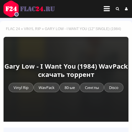
FLAC 24
»
VINYL RIP
» GARY LOW - I WANT YOU (12'' SINGLE) (1984)
Gary Low - I Want You (1984) WavPack
скачать торрент
Vinyl Rip
WavPack
80-ые
Синглы
Disco