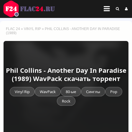
FLAC 24
»
VINYL RIP
» PHIL COLLINS - ANOTHER DAY IN PARADISE
(1989)
Phil Collins - Another Day In Paradise
(1989) WavPack скачать торрент
Vinyl Rip
WavPack
80-ые
Синглы
Pop
Rock