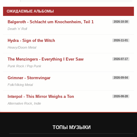
ОЖИДАЕМЫЕ АЛЬБОМЫ
Balgeroth - Schlacht um Knochenheim, Teil 1
2026-10-30
Death 'n' Roll
Hydra - Sign of the Witch
2026-11-01
Heavy/Doom Metal
The Menzingers - Everything I Ever Saw
2026-07-17
Punk Rock / Pop Punk
Grimner - Stormvingar
2026-09-04
Folk/Viking Metal
Interpol - This Mirror Weighs a Ton
2026-08-28
Alternative Rock, Indie
ТОПЫ МУЗЫКИ