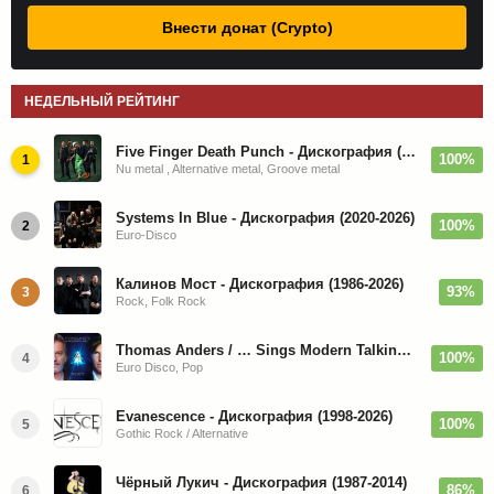
Внести донат (Crypto)
НЕДЕЛЬНЫЙ РЕЙТИНГ
Five Finger Death Punch - Дискография (2008-2026)
100%
1
Nu metal , Alternative metal, Groove metal
Systems In Blue - Дискография (2020-2026)
100%
2
Euro-Disco
Калинов Мост - Дискография (1986-2026)
93%
3
Rock, Folk Rock
Thomas Anders / … Sings Modern Talking: The Best hi-res
100%
4
Euro Disco, Pop
Evanescence - Дискография (1998-2026)
100%
5
Gothic Rock / Alternative
Чёрный Лукич - Дискография (1987-2014)
86%
6