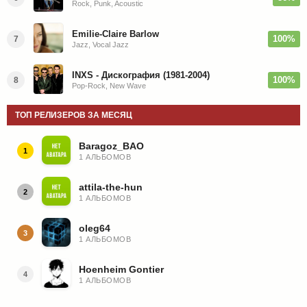
Rock, Punk, Acoustic
Emilie-Claire Barlow
100%
7
Jazz, Vocal Jazz
INXS - Дискография (1981-2004)
100%
8
Pop-Rock, New Wave
ТОП РЕЛИЗЕРОВ ЗА МЕСЯЦ
Baragoz_BAO
1
1 АЛЬБОМОВ
attila-the-hun
2
1 АЛЬБОМОВ
oleg64
3
1 АЛЬБОМОВ
Hoenheim Gontier
4
1 АЛЬБОМОВ