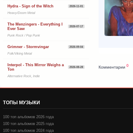
Hydra - Sign of the Witch
2026-11-01
Heavy/Doom Metal
The Menzingers - Everything I
2026-07-17
Ever Saw
Punk Rock / Pop Punk
Grimner - Stormvingar
2026-09-04
Folk/Viking Metal
Interpol - This Mirror Weighs a
0
Комментарии
2026-08-28
Ton
Alternative Rock, Indie
ТОПЫ МУЗЫКИ
100 топ альбомов 2026 года
100 топ альбомов 2025 года
100 топ альбомов 2024 года