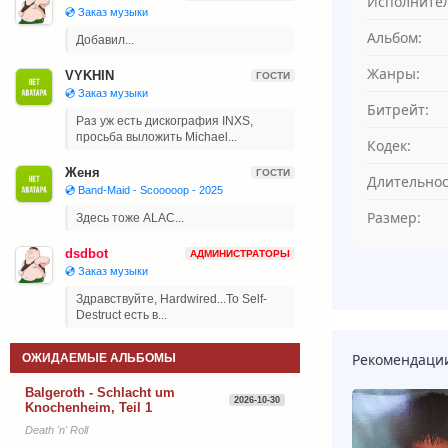
Исполнител
💿 Заказ музыки
Альбом:
Добавил...
Жанры:
VYKHIN
ГОСТИ
💿 Заказ музыки
Битрейт:
Раз уж есть дискография INXS,
просьба выложить Michael...
Кодек:
Женя
ГОСТИ
Длительнос
💿 Band-Maid - Scooooop - 2025
Размер:
Здесь тоже ALAC...
dsdbot
АДМИНИСТРАТОРЫ
💿 Заказ музыки
Здравствуйте, Hardwired...To Self-
Destruct есть в...
Рекомендаци
ОЖИДАЕМЫЕ АЛЬБОМЫ
Balgeroth - Schlacht um
2026-10-30
Knochenheim, Teil 1
Death 'n' Roll