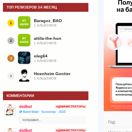
ТОП РЕЛИЗЕРОВ ЗА МЕСЯЦ
Baragoz_BAO
1
1 АЛЬБОМОВ
attila-the-hun
2
1 АЛЬБОМОВ
oleg64
3
1 АЛЬБОМОВ
Hoenheim Gontier
4
1 АЛЬБОМОВ
КОММЕНТАРИИ
dsdbot
АДМИНИСТРАТОРЫ
💿 Band-Maid - Scooooop - 2025
поправил...
Год:
dsdbot
АДМИНИСТРАТОРЫ