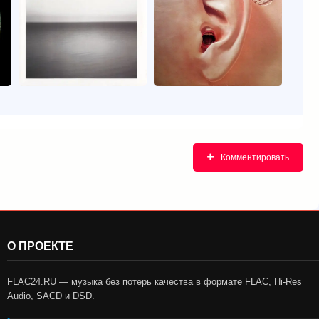
Комментировать
О ПРОЕКТЕ
FLAC24.RU — музыка без потерь качества в формате FLAC, Hi-Res
Audio, SACD и DSD.