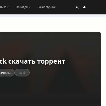
оника
По годам
Заказ музыки
ck скачать торрент
Синглы
Rock