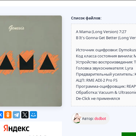
Список файлов:
A Mama (Long Version) 7:27
B It's Gonna Get Better (Long Ver
Источник оцифровки: Dymokust
Код класса состояния винила: 
Устройство воспроизведения: T
Головка звукоснимателя: Lyra
Предварительный усилитель: KIV
АЦП: RME ADI-2 Pro FS
Программа-оцифровщик: REAPE
Обработка: Vacuum & Ultrasonic 
De-Click не применялся
Автор:
dsdbot