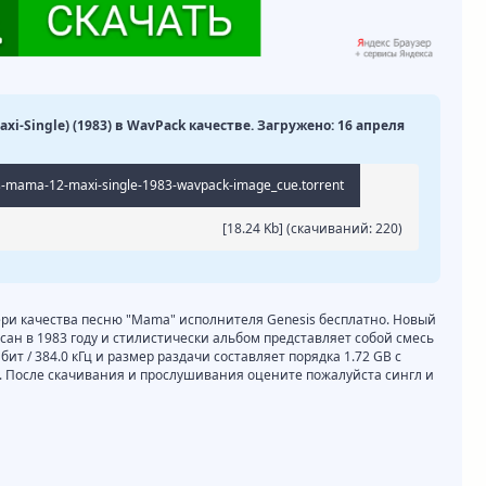
Maxi-Single) (1983) в WavPack качестве. Загружено: 16 апреля
s-mama-12-maxi-single-1983-wavpack-image_cue.torrent
[18.24 Kb] (cкачиваний: 220)
ери качества песню "Mama" исполнителя Genesis бесплатно. Новый
сан в 1983 году и стилистически альбом представляет собой смесь
бит / 384.0 кГц и размер раздачи составляет порядка 1.72 GB с
. После скачивания и прослушивания оцените пожалуйста сингл и