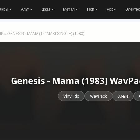
анры
Альт
Джаз
Метал
Поп
Рок
Электр
IP
» GENESIS - MAMA (12'' MAXI-SINGLE) (1983)
Genesis - Mama (1983) WavPa
Vinyl Rip
WavPack
80-ые