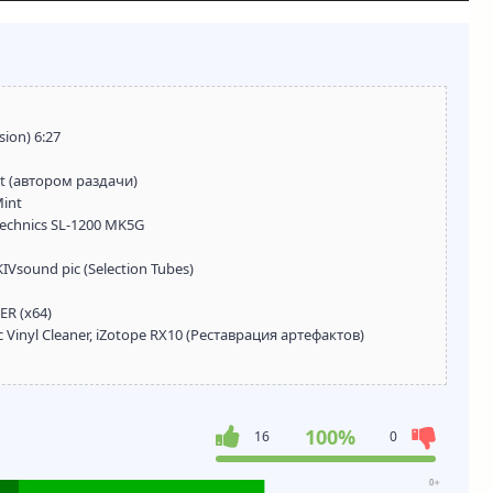
sion) 6:27
 (автором раздачи)
Mint
echnics SL-1200 MK5G
sound pic (Selection Tubes)
R (x64)
Vinyl Cleaner, iZotope RX10 (Реставрация артефактов)
100%
16
0