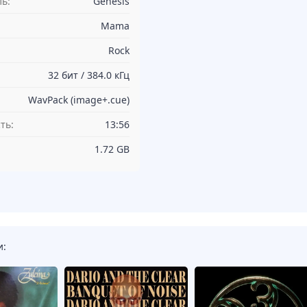
ь:
Genesis
Mama
Rock
32 бит / 384.0 кГц
WavPack (image+.cue)
ть:
13:56
1.72 GB
и: