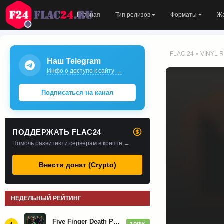
Главная
Тип релизов
Форматы
Ж
FLAC 24
»
VINYL R
Наш Telegram
Инфо о доступе к сайту →
Подписаться на канал
ПОДДЕРЖАТЬ FLAC24
Помочь развитию и серверам в крипте →
Внести донат (Crypto)
НЕДЕЛЬНЫЙ РЕЙТИНГ
Five Finger Death Punch - Дискография (2008-2026)