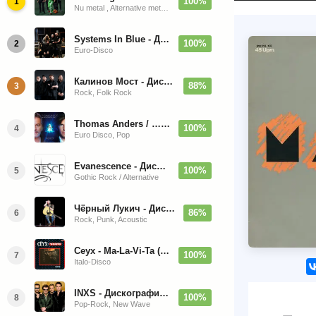
100%
1
Nu metal , Alternative metal, Groove metal
Systems In Blue - Дискография (2020-2026)
100%
2
Euro-Disco
Калинов Мост - Дискография (1986-2026)
88%
3
Rock, Folk Rock
Thomas Anders / … Sings Modern Talking: The Best hi-res
100%
4
Euro Disco, Pop
Evanescence - Дискография (1998-2026)
100%
5
Gothic Rock / Alternative
Чёрный Лукич - Дискография (1987-2014)
86%
6
Rock, Punk, Acoustic
Ceyx - Ma-La-Vi-Ta (12'' Maxi-Single)
100%
7
Italo-Disco
INXS - Дискография (1981-2004)
100%
8
Pop-Rock, New Wave