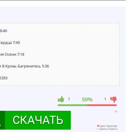
8:40
Сердца 7:49
ия Осени 7:18
м В Кровь Багрянитесь 5:36
2283
50%
1
1