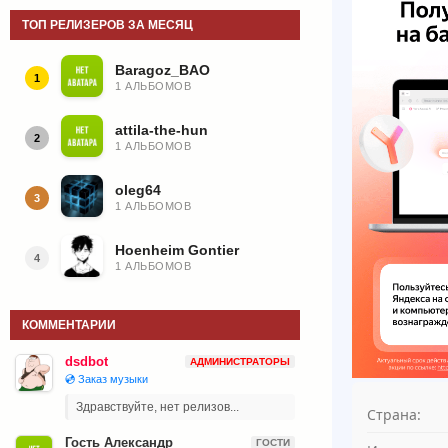
ТОП РЕЛИЗЕРОВ ЗА МЕСЯЦ
Baragoz_BAO
1
1 АЛЬБОМОВ
attila-the-hun
2
1 АЛЬБОМОВ
oleg64
3
1 АЛЬБОМОВ
Hoenheim Gontier
4
1 АЛЬБОМОВ
КОММЕНТАРИИ
dsdbot
АДМИНИСТРАТОРЫ
💿 Заказ музыки
Здравствуйте, нет релизов...
Страна:
Гость Александр
ГОСТИ