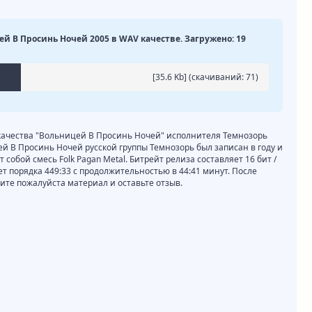
ей В Просинь Ночей 2005 в WAV качестве. Загружено: 19
[35.6 Kb] (cкачиваний: 71)
 качества "Вольницей В Просинь Ночей" исполнителя Темнозорь
й В Просинь Ночей русской группы Темнозорь был записан в году и
собой смесь Folk Pagan Metal. Битрейт релиза составляет 16 бит /
ет порядка 449:33 с продолжительностью в 44:41 минут. После
те пожалуйста материал и оставьте отзыв.