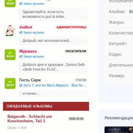
Исполнител
💿 Заказ музыки
Альбом:
В
Здравствуйте, если есть
возможность guri & eider...
Жанры:
dsdbot
АДМИНИСТРАТОРЫ
Количество
💿 Заказ музыки
Добрый, нет исполнителей...
Битрейт:
Мурашка
ПОСЕТИТЕЛИ
Кодек:
💿 Заказ музыки
Длительнос
Доброго дня и здоровья , Sanna Seth
«Both Feet In» FLAC...
Размер:
Гость Серж
ГОСТИ
💿 Jerry T. and the Black Alligators - Blue No More (2023)
отлично...
ОЖИДАЕМЫЕ АЛЬБОМЫ
Balgeroth - Schlacht um
Рекомендаци
2026-10-30
Knochenheim, Teil 1
Death 'n' Roll