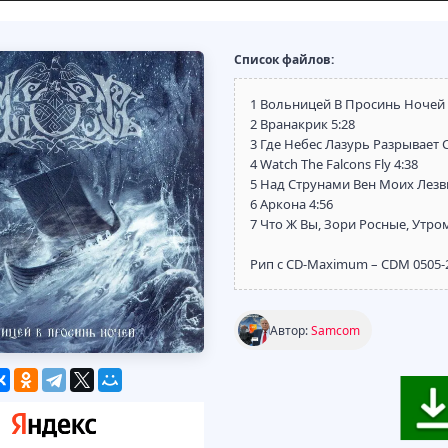
Список файлов:
1 Вольницей В Просинь Ночей 
2 Вранакрик 5:28
3 Где Небес Лазурь Разрывает 
4 Watch The Falcons Fly 4:38
5 Над Струнами Вен Моих Лезв
6 Аркона 4:56
7 Что Ж Вы, Зори Росные, Утро
Рип с CD-Maximum – CDM 0505-
Автор:
Samcom