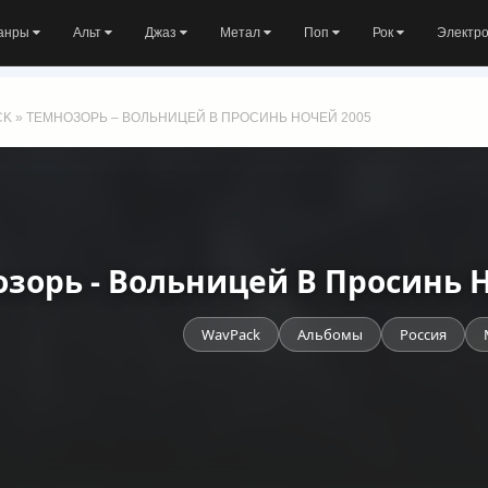
анры
Альт
Джаз
Метал
Поп
Рок
Электр
CK
» ТЕМНОЗОРЬ – ВОЛЬНИЦЕЙ В ПРОСИНЬ НОЧЕЙ 2005
зорь - Вольницей В Просинь 
WavPack
Альбомы
Россия