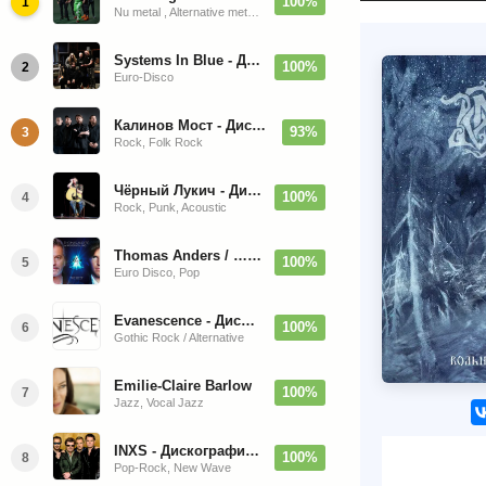
100%
1
Nu metal , Alternative metal, Groove metal
Systems In Blue - Дискография (2020-2026)
100%
2
Euro-Disco
Калинов Мост - Дискография (1986-2026)
93%
3
Rock, Folk Rock
Чёрный Лукич - Дискография (1987-2014)
100%
4
Rock, Punk, Acoustic
Thomas Anders / … Sings Modern Talking: The Best hi-res
100%
5
Euro Disco, Pop
Evanescence - Дискография (1998-2026)
100%
6
Gothic Rock / Alternative
Emilie-Claire Barlow
100%
7
Jazz, Vocal Jazz
INXS - Дискография (1981-2004)
100%
8
Pop-Rock, New Wave