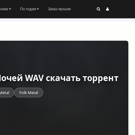
оника
По годам
Заказ музыки
Ночей WAV скачать торрент
Metal
Folk Metal