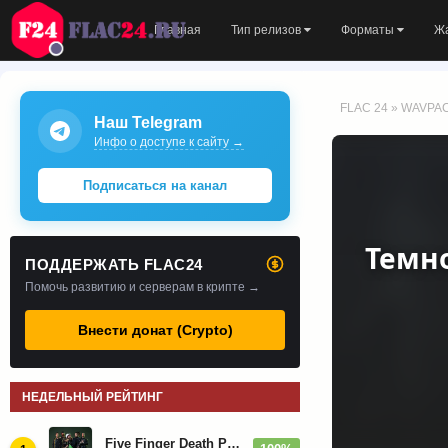
Главная
Тип релизов
Форматы
Ж
FLAC 24
»
WAVPA
Наш Telegram
Инфо о доступе к сайту →
Подписаться на канал
Темно
ПОДДЕРЖАТЬ FLAC24
Помочь развитию и серверам в крипте →
Внести донат (Crypto)
НЕДЕЛЬНЫЙ РЕЙТИНГ
Five Finger Death Punch - Дискография (2008-2026)