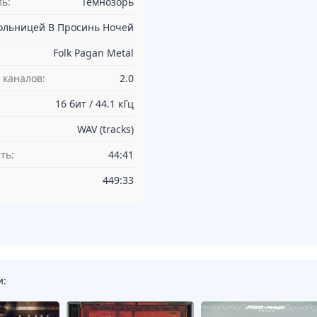
ь:
Темнозорь
ольницей В Просинь Ночей
Folk Pagan Metal
 каналов:
2.0
16 бит / 44.1 кГц
WAV (tracks)
ть:
44:41
449:33
и: