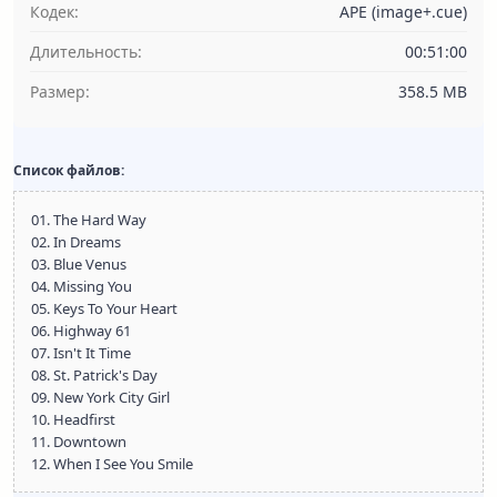
Кодек:
APE (image+.cue)
Длительность:
00:51:00
Размер:
358.5 MB
Список файлов:
01. The Hard Way
02. In Dreams
03. Blue Venus
04. Missing You
05. Keys To Your Heart
06. Highway 61
07. Isn't It Time
08. St. Patrick's Day
09. New York City Girl
10. Headfirst
11. Downtown
12. When I See You Smile