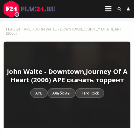
FLAC 24
»
APE
» JOHN WAITE - DOWNTOWN,JOURNEY OF A HEART
(2006)
John Waite - Downtown,Journey Of A
Heart (2006) APE скачать торрент
APE
Альбомы
Hard Rock