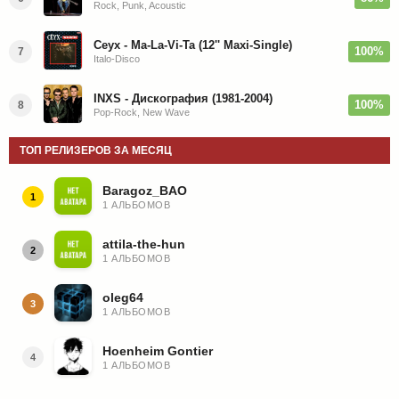
Rock, Punk, Acoustic
Ceyx - Ma-La-Vi-Ta (12'' Maxi-Single)
100%
7
Italo-Disco
INXS - Дискография (1981-2004)
100%
8
Pop-Rock, New Wave
ТОП РЕЛИЗЕРОВ ЗА МЕСЯЦ
Baragoz_BAO
1
1 АЛЬБОМОВ
attila-the-hun
2
1 АЛЬБОМОВ
oleg64
3
1 АЛЬБОМОВ
Hoenheim Gontier
4
1 АЛЬБОМОВ