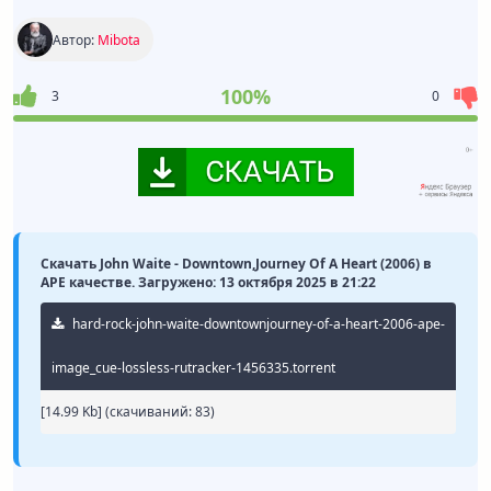
Автор:
Mibota
100%
3
0
Скачать John Waite - Downtown,Journey Of A Heart (2006) в
APE качестве. Загружено: 13 октября 2025 в 21:22
hard-rock-john-waite-downtownjourney-of-a-heart-2006-ape-
image_cue-lossless-rutracker-1456335.torrent
[14.99 Kb] (cкачиваний: 83)