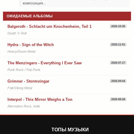
композиция...
ОЖИДАЕМЫЕ АЛЬБОМЫ
Balgeroth - Schlacht um Knochenheim, Teil 1
2026-10-30
Death 'n' Roll
Hydra - Sign of the Witch
2026-11-01
Heavy/Doom Metal
The Menzingers - Everything I Ever Saw
2026-07-17
Punk Rock / Pop Punk
Grimner - Stormvingar
2026-09-04
Folk/Viking Metal
Interpol - This Mirror Weighs a Ton
2026-08-28
Alternative Rock, Indie
ТОПЫ МУЗЫКИ