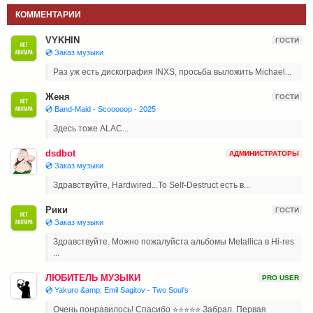
КОММЕНТАРИИ
VYKHIN
ГОСТИ
💿 Заказ музыки
Раз уж есть дискография INXS, просьба выложить Michael...
Женя
ГОСТИ
💿 Band-Maid - Scooooop - 2025
Здесь тоже ALAC...
dsdbot
АДМИНИСТРАТОРЫ
💿 Заказ музыки
Здравствуйте, Hardwired...To Self-Destruct есть в...
Рики
ГОСТИ
💿 Заказ музыки
Здравствуйте. Можно пожалуйста альбомы Metallica в Hi-res
...
ЛЮБИТЕЛЬ МУЗЫКИ
PRO USER
💿 Yakuro &amp; Emil Sagitov - Two Soul's
Очень понравилось! Спасибо ⭐⭐⭐⭐⭐ Забрал. Первая