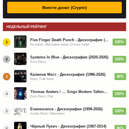
Внести донат (Crypto)
НЕДЕЛЬНЫЙ РЕЙТИНГ
Five Finger Death Punch - Дискография (2008-2026)
100%
1
Nu metal , Alternative metal, Groove metal
Systems In Blue - Дискография (2020-2026)
100%
2
Euro-Disco
Калинов Мост - Дискография (1986-2026)
88%
3
Rock, Folk Rock
Thomas Anders / … Sings Modern Talking: The Best hi-res
100%
4
Euro Disco, Pop
Evanescence - Дискография (1998-2026)
100%
5
Gothic Rock / Alternative
Чёрный Лукич - Дискография (1987-2014)
86%
6