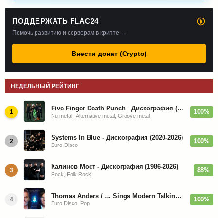
ПОДДЕРЖАТЬ FLAC24
Помочь развитию и серверам в крипте →
Внести донат (Crypto)
НЕДЕЛЬНЫЙ РЕЙТИНГ
Five Finger Death Punch - Дискография (2008-2026)
100%
1
Nu metal , Alternative metal, Groove metal
Systems In Blue - Дискография (2020-2026)
100%
2
Euro-Disco
Калинов Мост - Дискография (1986-2026)
88%
3
Rock, Folk Rock
Thomas Anders / … Sings Modern Talking: The Best hi-res
100%
4
Euro Disco, Pop