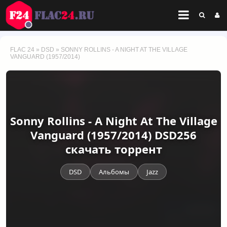
FLAC 24
»
DSD
» SONNY ROLLINS - A NIGHT AT THE VILLAGE
VANGUARD (1957/2014)
Sonny Rollins - A Night At The Village
Vanguard (1957/2014) DSD256
скачать торрент
DSD
Альбомы
Jazz