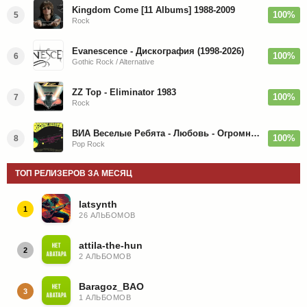
Kingdom Come [11 Albums] 1988-2009
100%
5
Rock
Evanescence - Дискография (1998-2026)
100%
6
Gothic Rock / Alternative
ZZ Top - Eliminator 1983
100%
7
Rock
ВИА Веселые Ребята - Любовь - Огромная Страна - 1974/2026
100%
8
Pop Rock
ТОП РЕЛИЗЕРОВ ЗА МЕСЯЦ
latsynth
1
26 АЛЬБОМОВ
attila-the-hun
2
2 АЛЬБОМОВ
Baragoz_BAO
3
1 АЛЬБОМОВ