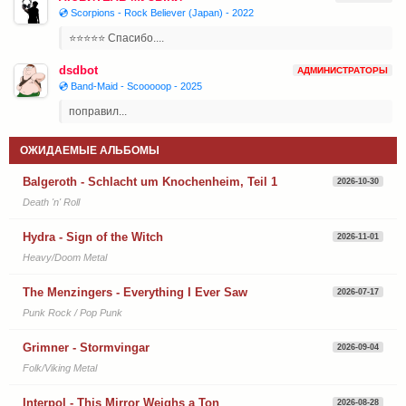
💿 Scorpions - Rock Believer (Japan) - 2022
⭐⭐⭐⭐⭐ Спасибо....
dsdbot
АДМИНИСТРАТОРЫ
💿 Band-Maid - Scooooop - 2025
поправил...
ОЖИДАЕМЫЕ АЛЬБОМЫ
Balgeroth - Schlacht um Knochenheim, Teil 1
2026-10-30
Death 'n' Roll
Hydra - Sign of the Witch
2026-11-01
Heavy/Doom Metal
The Menzingers - Everything I Ever Saw
2026-07-17
Punk Rock / Pop Punk
Grimner - Stormvingar
2026-09-04
Folk/Viking Metal
Interpol - This Mirror Weighs a Ton
2026-08-28