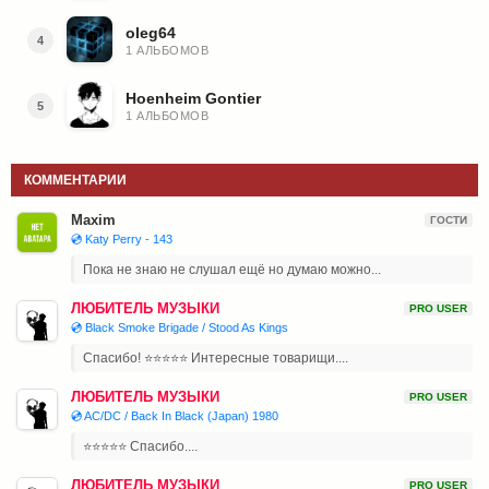
oleg64
4
1 АЛЬБОМОВ
Hoenheim Gontier
5
1 АЛЬБОМОВ
КОММЕНТАРИИ
Maxim
ГОСТИ
💿 Katy Perry - 143
Пока не знаю не слушал ещё но думаю можно...
ЛЮБИТЕЛЬ МУЗЫКИ
PRO USER
💿 Black Smoke Brigade / Stood As Kings
Спасибо! ⭐⭐⭐⭐⭐ Интересные товарищи....
ЛЮБИТЕЛЬ МУЗЫКИ
PRO USER
💿 AC/DC / Back In Black (Japan) 1980
⭐⭐⭐⭐⭐ Спасибо....
ЛЮБИТЕЛЬ МУЗЫКИ
PRO USER