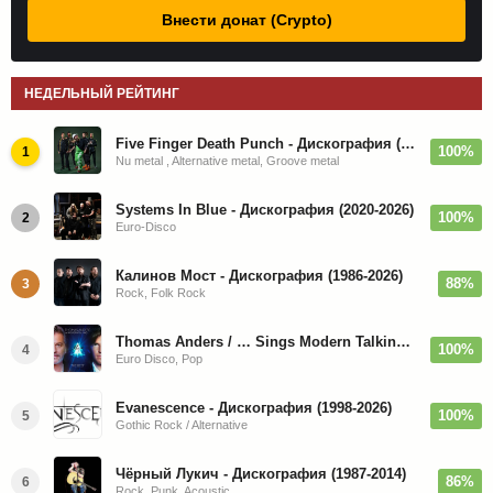
Внести донат (Crypto)
НЕДЕЛЬНЫЙ РЕЙТИНГ
Five Finger Death Punch - Дискография (2008-2026)
100%
1
Nu metal , Alternative metal, Groove metal
Systems In Blue - Дискография (2020-2026)
100%
2
Euro-Disco
Калинов Мост - Дискография (1986-2026)
88%
3
Rock, Folk Rock
Thomas Anders / … Sings Modern Talking: The Best hi-res
100%
4
Euro Disco, Pop
Evanescence - Дискография (1998-2026)
100%
5
Gothic Rock / Alternative
Чёрный Лукич - Дискография (1987-2014)
86%
6
Rock, Punk, Acoustic