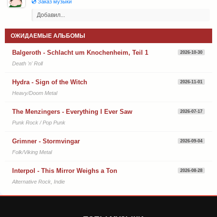
💿 Заказ музыки
Добавил...
ОЖИДАЕМЫЕ АЛЬБОМЫ
Balgeroth - Schlacht um Knochenheim, Teil 1
2026-10-30
Death 'n' Roll
Hydra - Sign of the Witch
2026-11-01
Heavy/Doom Metal
The Menzingers - Everything I Ever Saw
2026-07-17
Punk Rock / Pop Punk
Grimner - Stormvingar
2026-09-04
Folk/Viking Metal
Interpol - This Mirror Weighs a Ton
2026-08-28
Alternative Rock, Indie