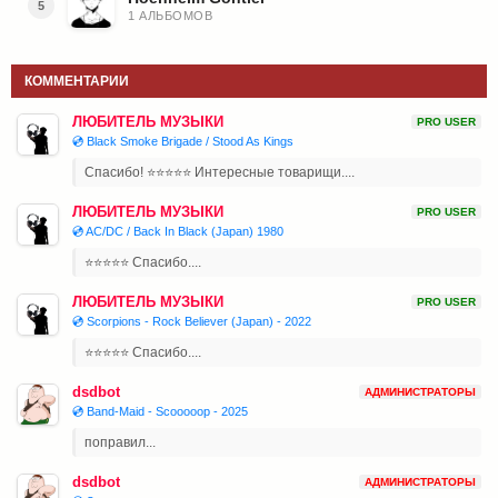
5
1 АЛЬБОМОВ
КОММЕНТАРИИ
ЛЮБИТЕЛЬ МУЗЫКИ
PRO USER
💿 Black Smoke Brigade / Stood As Kings
Спасибо! ⭐⭐⭐⭐⭐ Интересные товарищи....
ЛЮБИТЕЛЬ МУЗЫКИ
PRO USER
💿 AC/DC / Back In Black (Japan) 1980
⭐⭐⭐⭐⭐ Спасибо....
ЛЮБИТЕЛЬ МУЗЫКИ
PRO USER
💿 Scorpions - Rock Believer (Japan) - 2022
⭐⭐⭐⭐⭐ Спасибо....
dsdbot
АДМИНИСТРАТОРЫ
💿 Band-Maid - Scooooop - 2025
поправил...
dsdbot
АДМИНИСТРАТОРЫ