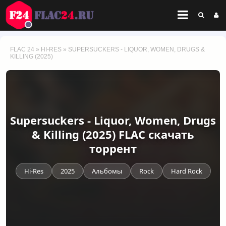
FLAC 24
»
HI-RES
» SUPERSUCKERS - LIQUOR, WOMEN, DRUGS &
KILLING (2025)
Supersuckers - Liquor, Women, Drugs
& Killing (2025) FLAC скачать
торрент
Hi-Res
2025
Альбомы
Rock
Hard Rock