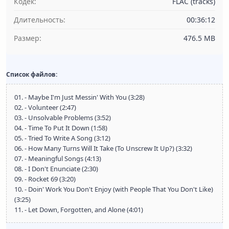
Кодек:
FLAC (tracks)
Длительность:
00:36:12
Размер:
476.5 MB
Список файлов:
01. - Maybe I'm Just Messin' With You (3:28)
02. - Volunteer (2:47)
03. - Unsolvable Problems (3:52)
04. - Time To Put It Down (1:58)
05. - Tried To Write A Song (3:12)
06. - How Many Turns Will It Take (To Unscrew It Up?) (3:32)
07. - Meaningful Songs (4:13)
08. - I Don't Enunciate (2:30)
09. - Rocket 69 (3:20)
10. - Doin' Work You Don't Enjoy (with People That You Don't Like)
(3:25)
11. - Let Down, Forgotten, and Alone (4:01)