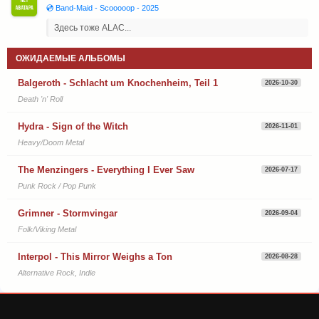
💿 Band-Maid - Scooooop - 2025
Здесь тоже ALAC...
ОЖИДАЕМЫЕ АЛЬБОМЫ
Balgeroth - Schlacht um Knochenheim, Teil 1
2026-10-30
Death 'n' Roll
Hydra - Sign of the Witch
2026-11-01
Heavy/Doom Metal
The Menzingers - Everything I Ever Saw
2026-07-17
Punk Rock / Pop Punk
Grimner - Stormvingar
2026-09-04
Folk/Viking Metal
Interpol - This Mirror Weighs a Ton
2026-08-28
Alternative Rock, Indie