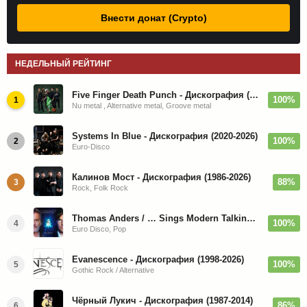
Внести донат (Crypto)
НЕДЕЛЬНЫЙ РЕЙТИНГ
Five Finger Death Punch - Дискография (2008-2026)
100%
1
Nu metal , Alternative metal, Groove metal
Systems In Blue - Дискография (2020-2026)
100%
2
Euro-Disco
Калинов Мост - Дискография (1986-2026)
88%
3
Rock, Folk Rock
Thomas Anders / … Sings Modern Talking: The Best hi-res
100%
4
Euro Disco, Pop
Evanescence - Дискография (1998-2026)
100%
5
Gothic Rock / Alternative
Чёрный Лукич - Дискография (1987-2014)
86%
6