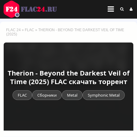
FLAC 24
»
FLAC
» THERION - BEYOND THE DARKEST VEIL OF TIME
(2025)
Therion - Beyond the Darkest Veil of
Time (2025) FLAC скачать торрент
FLAC
Сборники
Metal
Symphonic Metal