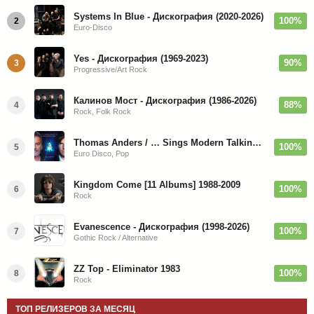
Systems In Blue - Дискография (2020-2026)
100%
2
Euro-Disco
Yes - Дискография (1969-2023)
90%
3
Progressive/Art Rock
Калинов Мост - Дискография (1986-2026)
88%
4
Rock, Folk Rock
Thomas Anders / … Sings Modern Talking: The Best hi-res
100%
5
Euro Disco, Pop
Kingdom Come [11 Albums] 1988-2009
100%
6
Rock
Evanescence - Дискография (1998-2026)
100%
7
Gothic Rock / Alternative
ZZ Top - Eliminator 1983
100%
8
Rock
ТОП РЕЛИЗЕРОВ ЗА МЕСЯЦ