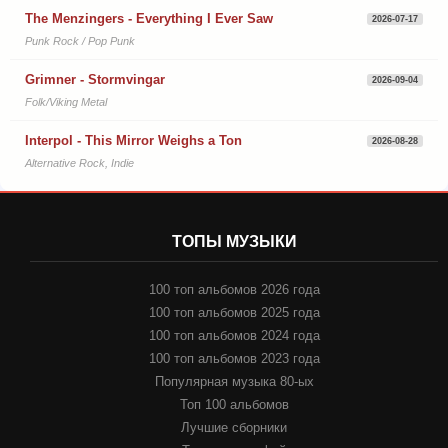
The Menzingers - Everything I Ever Saw
2026-07-17
Punk Rock / Pop Punk
Grimner - Stormvingar
2026-09-04
Folk/Viking Metal
Interpol - This Mirror Weighs a Ton
2026-08-28
Alternative Rock, Indie
ТОПЫ МУЗЫКИ
100 топ альбомов 2026 года
100 топ альбомов 2025 года
100 топ альбомов 2024 года
100 топ альбомов 2023 года
Популярная музыка 80-ых
Топ 100 альбомов
Лучшие сборники