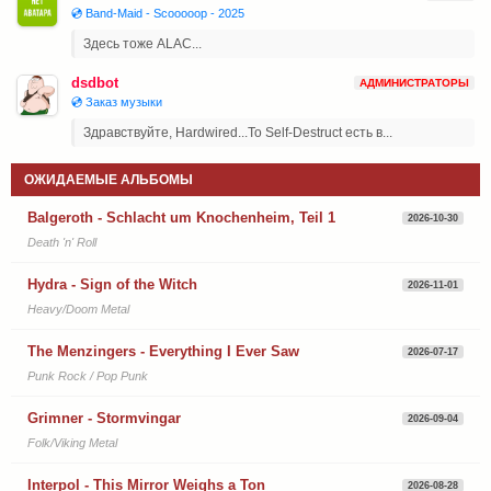
💿 Band-Maid - Scooooop - 2025
Здесь тоже ALAC...
dsdbot
АДМИНИСТРАТОРЫ
💿 Заказ музыки
Здравствуйте, Hardwired...To Self-Destruct есть в...
ОЖИДАЕМЫЕ АЛЬБОМЫ
Balgeroth - Schlacht um Knochenheim, Teil 1
2026-10-30
Death 'n' Roll
Hydra - Sign of the Witch
2026-11-01
Heavy/Doom Metal
The Menzingers - Everything I Ever Saw
2026-07-17
Punk Rock / Pop Punk
Grimner - Stormvingar
2026-09-04
Folk/Viking Metal
Interpol - This Mirror Weighs a Ton
2026-08-28