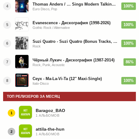
Thomas Anders / … Sings Modern Talking: The Best hi-res
100%
4
Euro Disco, Pop
Evanescence - Дискография (1998-2026)
100%
5
Gothic Rock / Alternative
Suzi Quatro - Suzi Quatro (Bonus Tracks, Remaster) 1973/2022
100%
6
Rock
Чёрный Лукич - Дискография (1987-2014)
86%
7
Rock, Punk, Acoustic
Ceyx - Ma-La-Vi-Ta (12'' Maxi-Single)
100%
8
Italo-Disco
ТОП РЕЛИЗЕРОВ ЗА МЕСЯЦ
Baragoz_BAO
1
1 АЛЬБОМОВ
attila-the-hun
2
1 АЛЬБОМОВ