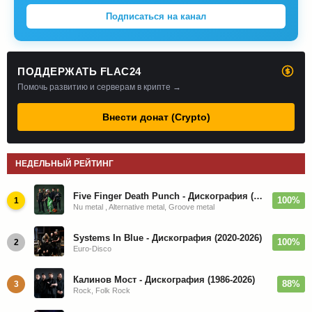
Подписаться на канал
ПОДДЕРЖАТЬ FLAC24
Помочь развитию и серверам в крипте →
Внести донат (Crypto)
НЕДЕЛЬНЫЙ РЕЙТИНГ
Five Finger Death Punch - Дискография (2008-2026)
100%
1
Nu metal , Alternative metal, Groove metal
Systems In Blue - Дискография (2020-2026)
100%
2
Euro-Disco
Калинов Мост - Дискография (1986-2026)
88%
3
Rock, Folk Rock