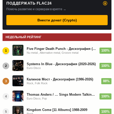
ПОДДЕРЖАТЬ FLAC24
Помочь развитию и серверам в крипте →
Внести донат (Crypto)
НЕДЕЛЬНЫЙ РЕЙТИНГ
Five Finger Death Punch - Дискография (2008-2026)
100%
1
Nu metal , Alternative metal, Groove metal
Systems In Blue - Дискография (2020-2026)
100%
2
Euro-Disco
Калинов Мост - Дискография (1986-2026)
88%
3
Rock, Folk Rock
Thomas Anders / … Sings Modern Talking: The Best hi-res
100%
4
Euro Disco, Pop
Kingdom Come [11 Albums] 1988-2009
100%
5
Rock