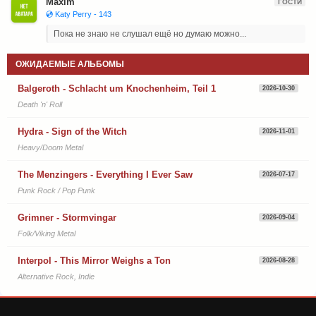
Maxim
ГОСТИ
💿 Katy Perry - 143
Пока не знаю не слушал ещё но думаю можно...
ОЖИДАЕМЫЕ АЛЬБОМЫ
Balgeroth - Schlacht um Knochenheim, Teil 1
2026-10-30
Death 'n' Roll
Hydra - Sign of the Witch
2026-11-01
Heavy/Doom Metal
The Menzingers - Everything I Ever Saw
2026-07-17
Punk Rock / Pop Punk
Grimner - Stormvingar
2026-09-04
Folk/Viking Metal
Interpol - This Mirror Weighs a Ton
2026-08-28
Alternative Rock, Indie