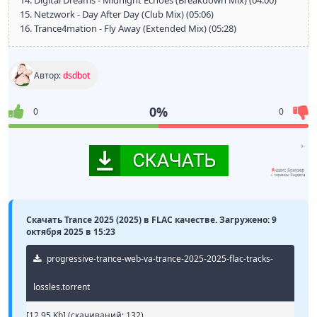
14. Digital Dreams - Midnight Echoes (Breakdown Mix) (04:00)
15. Netzwork - Day After Day (Club Mix) (05:06)
16. Trance4mation - Fly Away (Extended Mix) (05:28)
Автор:
dsdbot
0%
0
0
Скачать Trance 2025 (2025) в FLAC качестве. Загружено: 9
октября 2025 в 15:23
progressive-trance-web-va-trance-2025-2025-flac-tracks-
lossles.torrent
[12.95 Kb] (cкачиваний: 132)