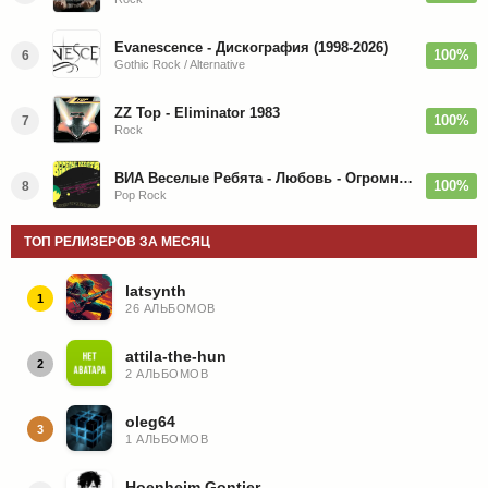
Evanescence - Дискография (1998-2026)
100%
6
Gothic Rock / Alternative
ZZ Top - Eliminator 1983
100%
7
Rock
ВИА Веселые Ребята - Любовь - Огромная Страна - 1974/2026
100%
8
Pop Rock
ТОП РЕЛИЗЕРОВ ЗА МЕСЯЦ
latsynth
1
26 АЛЬБОМОВ
attila-the-hun
2
2 АЛЬБОМОВ
oleg64
3
1 АЛЬБОМОВ
Hoenheim Gontier