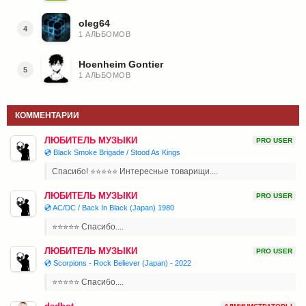
oleg64
4
1 АЛЬБОМОВ
Hoenheim Gontier
5
1 АЛЬБОМОВ
КОММЕНТАРИИ
ЛЮБИТЕЛЬ МУЗЫКИ
PRO USER
💿 Black Smoke Brigade / Stood As Kings
Спасибо! ⭐⭐⭐⭐⭐ Интересные товарищи....
ЛЮБИТЕЛЬ МУЗЫКИ
PRO USER
💿 AC/DC / Back In Black (Japan) 1980
⭐⭐⭐⭐⭐ Спасибо....
ЛЮБИТЕЛЬ МУЗЫКИ
PRO USER
💿 Scorpions - Rock Believer (Japan) - 2022
⭐⭐⭐⭐⭐ Спасибо....