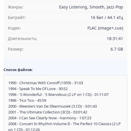
Жанры:
Easy Listening, Smooth, Jazz-Pop
Битрейт:
16 бит / 44.1 кГц
Кодек:
FLAC (image+.cue)
Длительность:
18:31:41
Размер:
6.7 GB
Список файлов:
1990 - Christmas With Conniff (1959) - 31:03
1994 - Speak To Me Of Love - 30:52
1996 - 'S Wonderful - 'S Marvelous (2 LP on 1 CD) - 01:11:07
1996 - Tico Tico - 45:59
2000 - Meesters Van De Sfeermuziek (3 CD) - 3:01:43
2001 - The Ultimate Collection (3CD) - 03:01:42
2004 - I Can See Clearly Now - Harmony - 1:07:23
2008 - Concert In Rhythm Volume II - The Perfect 10 Classics (2 LP
on 1 CD) - 01:12:26