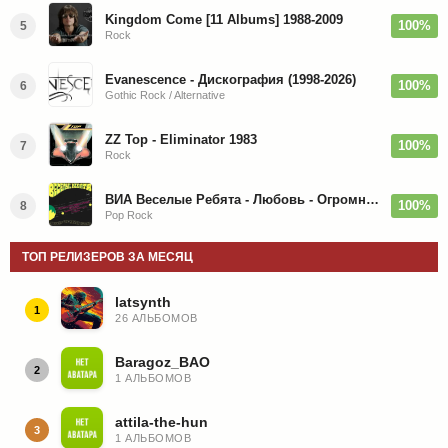
Kingdom Come [11 Albums] 1988-2009
100%
5
Rock
Evanescence - Дискография (1998-2026)
100%
6
Gothic Rock / Alternative
ZZ Top - Eliminator 1983
100%
7
Rock
ВИА Веселые Ребята - Любовь - Огромная Страна - 1974/2026
100%
8
Pop Rock
ТОП РЕЛИЗЕРОВ ЗА МЕСЯЦ
latsynth
1
26 АЛЬБОМОВ
Baragoz_BAO
2
1 АЛЬБОМОВ
attila-the-hun
3
1 АЛЬБОМОВ