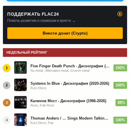
ПОДДЕРЖАТЬ FLAC24
Помочь развитию и серверам в крипте →
Внести донат (Crypto)
НЕДЕЛЬНЫЙ РЕЙТИНГ
Five Finger Death Punch - Дискография (2008-2026)
100%
1
Nu metal , Alternative metal, Groove metal
Systems In Blue - Дискография (2020-2026)
100%
2
Euro-Disco
Калинов Мост - Дискография (1986-2026)
88%
3
Rock, Folk Rock
Thomas Anders / … Sings Modern Talking: The Best hi-res
100%
4
Euro Disco, Pop