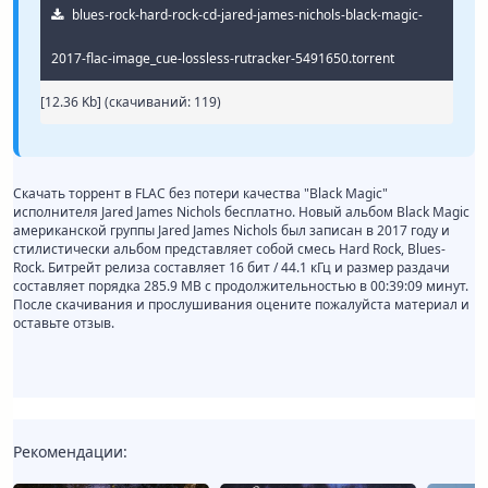
blues-rock-hard-rock-cd-jared-james-nichols-black-magic-
2017-flac-image_cue-lossless-rutracker-5491650.torrent
[12.36 Kb] (cкачиваний: 119)
Скачать торрент в FLAC без потери качества "Black Magic"
исполнителя Jared James Nichols бесплатно. Новый альбом Black Magic
американской группы Jared James Nichols был записан в 2017 году и
стилистически альбом представляет собой смесь Hard Rock, Blues-
Rock. Битрейт релиза составляет 16 бит / 44.1 кГц и размер раздачи
составляет порядка 285.9 MB с продолжительностью в 00:39:09 минут.
После скачивания и прослушивания оцените пожалуйста материал и
оставьте отзыв.
Рекомендации: