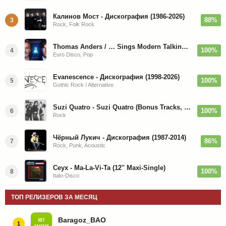
Калинов Мост - Дискография (1986-2026)
88%
3
Rock, Folk Rock
Thomas Anders / … Sings Modern Talking: The Best hi-res
100%
4
Euro Disco, Pop
Evanescence - Дискография (1998-2026)
100%
5
Gothic Rock / Alternative
Suzi Quatro - Suzi Quatro (Bonus Tracks, Remaster) 1973/2022
100%
6
Rock
Чёрный Лукич - Дискография (1987-2014)
86%
7
Rock, Punk, Acoustic
Ceyx - Ma-La-Vi-Ta (12'' Maxi-Single)
100%
8
Italo-Disco
ТОП РЕЛИЗЕРОВ ЗА МЕСЯЦ
Baragoz_BAO
1