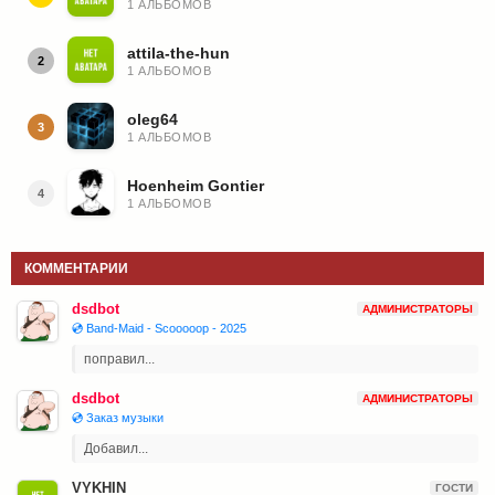
1 АЛЬБОМОВ
attila-the-hun
2
1 АЛЬБОМОВ
oleg64
3
1 АЛЬБОМОВ
Hoenheim Gontier
4
1 АЛЬБОМОВ
КОММЕНТАРИИ
dsdbot
АДМИНИСТРАТОРЫ
💿 Band-Maid - Scooooop - 2025
поправил...
dsdbot
АДМИНИСТРАТОРЫ
💿 Заказ музыки
Добавил...
VYKHIN
ГОСТИ