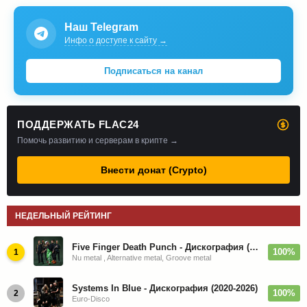
Наш Telegram
Инфо о доступе к сайту →
Подписаться на канал
ПОДДЕРЖАТЬ FLAC24
Помочь развитию и серверам в крипте →
Внести донат (Crypto)
НЕДЕЛЬНЫЙ РЕЙТИНГ
Five Finger Death Punch - Дискография (2008-2026)
100%
1
Nu metal , Alternative metal, Groove metal
Systems In Blue - Дискография (2020-2026)
100%
2
Euro-Disco