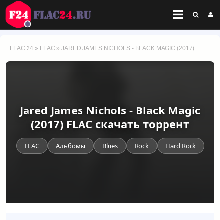
FLAC 24
»
FLAC
» JARED JAMES NICHOLS - BLACK MAGIC (2017)
Jared James Nichols - Black Magic
(2017) FLAC скачать торрент
FLAC
Альбомы
Blues
Rock
Hard Rock