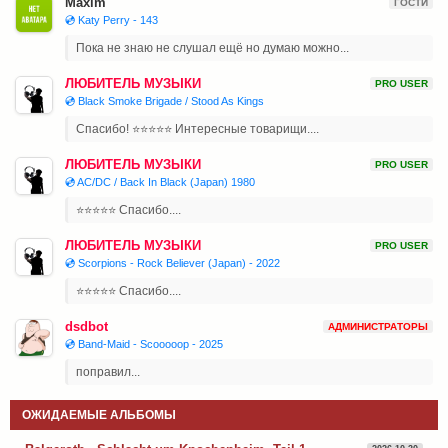
Maxim
ГОСТИ
💿 Katy Perry - 143
Пока не знаю не слушал ещё но думаю можно...
ЛЮБИТЕЛЬ МУЗЫКИ
PRO USER
💿 Black Smoke Brigade / Stood As Kings
Спасибо! ⭐⭐⭐⭐⭐ Интересные товарищи....
ЛЮБИТЕЛЬ МУЗЫКИ
PRO USER
💿 AC/DC / Back In Black (Japan) 1980
⭐⭐⭐⭐⭐ Спасибо....
ЛЮБИТЕЛЬ МУЗЫКИ
PRO USER
💿 Scorpions - Rock Believer (Japan) - 2022
⭐⭐⭐⭐⭐ Спасибо....
dsdbot
АДМИНИСТРАТОРЫ
💿 Band-Maid - Scooooop - 2025
поправил...
ОЖИДАЕМЫЕ АЛЬБОМЫ