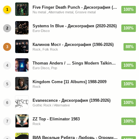
Five Finger Death Punch - Дискография (2008-2026)
100%
1
Nu metal , Alternative metal, Groove metal
Systems In Blue - Дискография (2020-2026)
100%
2
Euro-Disco
Калинов Мост - Дискография (1986-2026)
88%
3
Rock, Folk Rock
Thomas Anders / … Sings Modern Talking: The Best hi-res
100%
4
Euro Disco, Pop
Kingdom Come [11 Albums] 1988-2009
100%
5
Rock
Evanescence - Дискография (1998-2026)
100%
6
Gothic Rock / Alternative
ZZ Top - Eliminator 1983
100%
7
Rock
ВИА Веселые Ребята - Любовь - Огромная Страна - 1974/2026