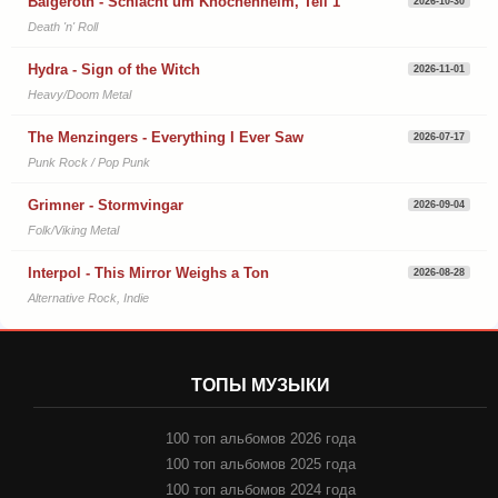
Balgeroth - Schlacht um Knochenheim, Teil 1
2026-10-30
Death 'n' Roll
Hydra - Sign of the Witch
2026-11-01
Heavy/Doom Metal
The Menzingers - Everything I Ever Saw
2026-07-17
Punk Rock / Pop Punk
Grimner - Stormvingar
2026-09-04
Folk/Viking Metal
Interpol - This Mirror Weighs a Ton
2026-08-28
Alternative Rock, Indie
ТОПЫ МУЗЫКИ
100 топ альбомов 2026 года
100 топ альбомов 2025 года
100 топ альбомов 2024 года