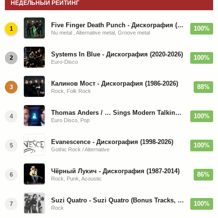
НЕДЕЛЬНЫЙ РЕЙТИНГ
Five Finger Death Punch - Дискография (2008-2026)
100%
1
Nu metal , Alternative metal, Groove metal
Systems In Blue - Дискография (2020-2026)
100%
2
Euro-Disco
Калинов Мост - Дискография (1986-2026)
88%
3
Rock, Folk Rock
Thomas Anders / … Sings Modern Talking: The Best hi-res
100%
4
Euro Disco, Pop
Evanescence - Дискография (1998-2026)
100%
5
Gothic Rock / Alternative
Чёрный Лукич - Дискография (1987-2014)
86%
6
Rock, Punk, Acoustic
Suzi Quatro - Suzi Quatro (Bonus Tracks, Remaster) 1973/2022
100%
7
Rock