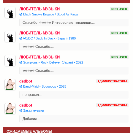
ЛЮБИТЕЛЬ МУЗЫКИ
PRO USER
💿 Black Smoke Brigade / Stood As Kings
Спасибо! ⭐⭐⭐⭐⭐ Интересные товарищи....
ЛЮБИТЕЛЬ МУЗЫКИ
PRO USER
💿 AC/DC / Back In Black (Japan) 1980
⭐⭐⭐⭐⭐ Спасибо....
ЛЮБИТЕЛЬ МУЗЫКИ
PRO USER
💿 Scorpions - Rock Believer (Japan) - 2022
⭐⭐⭐⭐⭐ Спасибо....
dsdbot
АДМИНИСТРАТОРЫ
💿 Band-Maid - Scooooop - 2025
поправил...
dsdbot
АДМИНИСТРАТОРЫ
💿 Заказ музыки
Добавил...
ОЖИДАЕМЫЕ АЛЬБОМЫ