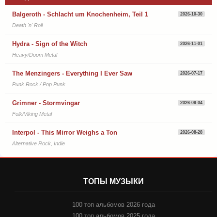
Balgeroth - Schlacht um Knochenheim, Teil 1
2026-10-30
Death 'n' Roll
Hydra - Sign of the Witch
2026-11-01
Heavy/Doom Metal
The Menzingers - Everything I Ever Saw
2026-07-17
Punk Rock / Pop Punk
Grimner - Stormvingar
2026-09-04
Folk/Viking Metal
Interpol - This Mirror Weighs a Ton
2026-08-28
Alternative Rock, Indie
ТОПЫ МУЗЫКИ
100 топ альбомов 2026 года
100 топ альбомов 2025 года