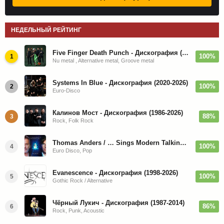
НЕДЕЛЬНЫЙ РЕЙТИНГ
Five Finger Death Punch - Дискография (2008-2026)
100%
1
Nu metal , Alternative metal, Groove metal
Systems In Blue - Дискография (2020-2026)
100%
2
Euro-Disco
Калинов Мост - Дискография (1986-2026)
88%
3
Rock, Folk Rock
Thomas Anders / … Sings Modern Talking: The Best hi-res
100%
4
Euro Disco, Pop
Evanescence - Дискография (1998-2026)
100%
5
Gothic Rock / Alternative
Чёрный Лукич - Дискография (1987-2014)
86%
6
Rock, Punk, Acoustic