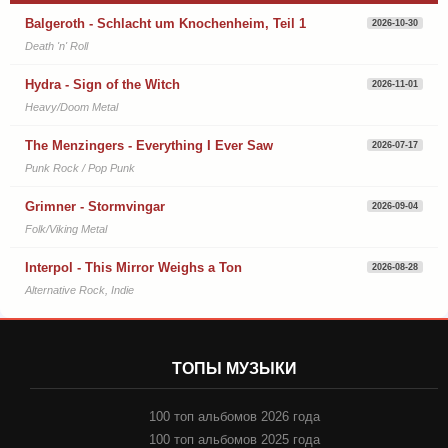
Balgeroth - Schlacht um Knochenheim, Teil 1
2026-10-30
Death 'n' Roll
Hydra - Sign of the Witch
2026-11-01
Heavy/Doom Metal
The Menzingers - Everything I Ever Saw
2026-07-17
Punk Rock / Pop Punk
Grimner - Stormvingar
2026-09-04
Folk/Viking Metal
Interpol - This Mirror Weighs a Ton
2026-08-28
Alternative Rock, Indie
ТОПЫ МУЗЫКИ
100 топ альбомов 2026 года
100 топ альбомов 2025 года