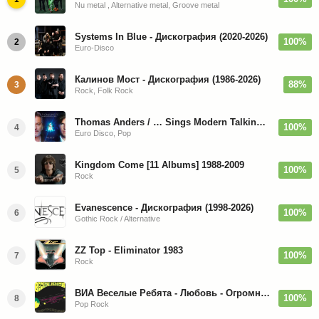
Nu metal , Alternative metal, Groove metal
Systems In Blue - Дискография (2020-2026)
100%
2
Euro-Disco
Калинов Мост - Дискография (1986-2026)
88%
3
Rock, Folk Rock
Thomas Anders / … Sings Modern Talking: The Best hi-res
100%
4
Euro Disco, Pop
Kingdom Come [11 Albums] 1988-2009
100%
5
Rock
Evanescence - Дискография (1998-2026)
100%
6
Gothic Rock / Alternative
ZZ Top - Eliminator 1983
100%
7
Rock
ВИА Веселые Ребята - Любовь - Огромная Страна - 1974/2026
100%
8
Pop Rock