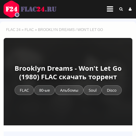
FLAC 24
»
FLAC
» BROOKLYN DREAMS / WON'T LET GO
Brooklyn Dreams - Won't Let Go
(1980) FLAC скачать торрент
FLAC
80-ые
Альбомы
Soul
Disco