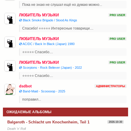
Пока не знаю не слушал ещё но думаю можно...
ЛЮБИТЕЛЬ МУЗЫКИ
PRO USER
💿 Black Smoke Brigade / Stood As Kings
Спасибо! ⭐⭐⭐⭐⭐ Интересные товарищи....
ЛЮБИТЕЛЬ МУЗЫКИ
PRO USER
💿 AC/DC / Back In Black (Japan) 1980
⭐⭐⭐⭐⭐ Спасибо....
ЛЮБИТЕЛЬ МУЗЫКИ
PRO USER
💿 Scorpions - Rock Believer (Japan) - 2022
⭐⭐⭐⭐⭐ Спасибо....
dsdbot
АДМИНИСТРАТОРЫ
💿 Band-Maid - Scooooop - 2025
поправил...
ОЖИДАЕМЫЕ АЛЬБОМЫ
Balgeroth - Schlacht um Knochenheim, Teil 1
2026-10-30
Death 'n' Roll