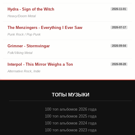
Hydra - Sign of the Witch
2026-11-01
Heavy/Doom Metal
The Menzingers - Everything I Ever Saw
2026-07-17
Punk Rock / Pop Punk
Grimner - Stormvingar
2026-09-04
Folk/Viking Metal
Interpol - This Mirror Weighs a Ton
2026-08-28
Alternative Rock, Indie
ТОПЫ МУЗЫКИ
100 топ альбомов 2026 года
100 топ альбомов 2025 года
100 топ альбомов 2024 года
100 топ альбомов 2023 года