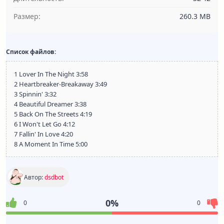
Размер:
260.3 MB
Список файлов:
1 Lover In The Night 3:58
2 Heartbreaker-Breakaway 3:49
3 Spinnin' 3:32
4 Beautiful Dreamer 3:38
5 Back On The Streets 4:19
6 I Won't Let Go 4:12
7 Fallin' In Love 4:20
8 A Moment In Time 5:00
Автор:
dsdbot
0%
0
0