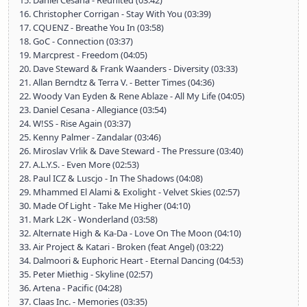
15. Daniel Cesana - Reunited (03:42)
16. Christopher Corrigan - Stay With You (03:39)
17. CQUENZ - Breathe You In (03:58)
18. GoC - Connection (03:37)
19. Marcprest - Freedom (04:05)
20. Dave Steward & Frank Waanders - Diversity (03:33)
21. Allan Berndtz & Terra V. - Better Times (04:36)
22. Woody Van Eyden & Rene Ablaze - All My Life (04:05)
23. Daniel Cesana - Allegiance (03:54)
24. W!SS - Rise Again (03:37)
25. Kenny Palmer - Zandalar (03:46)
26. Miroslav Vrlik & Dave Steward - The Pressure (03:40)
27. A.L.Y.S. - Even More (02:53)
28. Paul ICZ & Luscjo - In The Shadows (04:08)
29. Mhammed El Alami & Exolight - Velvet Skies (02:57)
30. Made Of Light - Take Me Higher (04:10)
31. Mark L2K - Wonderland (03:58)
32. Alternate High & Ka-Da - Love On The Moon (04:10)
33. Air Project & Katari - Broken (feat Angel) (03:22)
34. Dalmoori & Euphoric Heart - Eternal Dancing (04:53)
35. Peter Miethig - Skyline (02:57)
36. Artena - Pacific (04:28)
37. Claas Inc. - Memories (03:35)