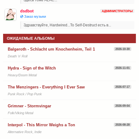
dsdbot
АДМИНИСТРАТОРЫ
💿 Заказ музыки
Здравствуйте, Hardwired...To Self-Destruct есть в...
ОЖИДАЕМЫЕ АЛЬБОМЫ
Balgeroth - Schlacht um Knochenheim, Teil 1
2026-10-30
Death 'n' Roll
Hydra - Sign of the Witch
2026-11-01
Heavy/Doom Metal
The Menzingers - Everything I Ever Saw
2026-07-17
Punk Rock / Pop Punk
Grimner - Stormvingar
2026-09-04
Folk/Viking Metal
Interpol - This Mirror Weighs a Ton
2026-08-28
Alternative Rock, Indie