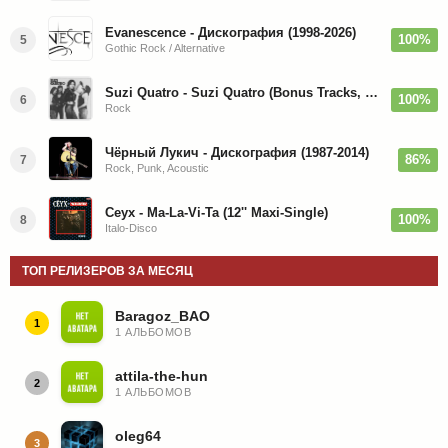
Evanescence - Дискография (1998-2026)
100%
5
Gothic Rock / Alternative
Suzi Quatro - Suzi Quatro (Bonus Tracks, Remaster) 1973/2022
100%
6
Rock
Чёрный Лукич - Дискография (1987-2014)
86%
7
Rock, Punk, Acoustic
Ceyx - Ma-La-Vi-Ta (12'' Maxi-Single)
100%
8
Italo-Disco
ТОП РЕЛИЗЕРОВ ЗА МЕСЯЦ
Baragoz_BAO
1
1 АЛЬБОМОВ
attila-the-hun
2
1 АЛЬБОМОВ
oleg64
3