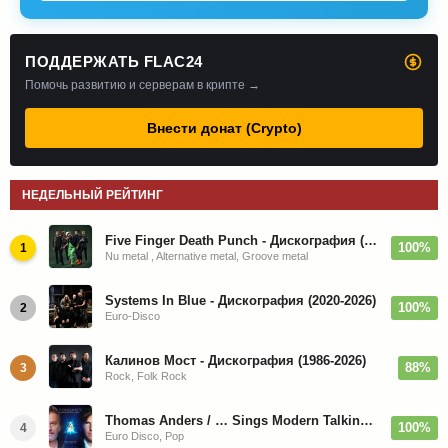
ПОДДЕРЖАТЬ FLAC24
Помочь развитию и серверам в крипте →
Внести донат (Crypto)
НЕДЕЛЬНЫЙ РЕЙТИНГ
Five Finger Death Punch - Дискография (2008-2026)
100%
1
Nu metal , Alternative metal, Groove metal
Systems In Blue - Дискография (2020-2026)
100%
2
Euro-Disco
Калинов Мост - Дискография (1986-2026)
88%
3
Rock, Folk Rock
Thomas Anders / … Sings Modern Talking: The Best hi-res
100%
4
Euro Disco, Pop