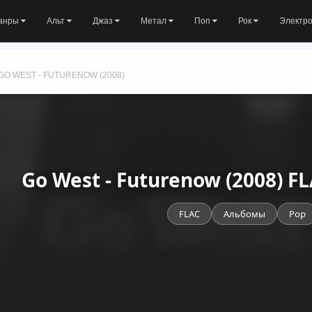
анры
Альт
Джаз
Метал
Поп
Рок
Электр
GO WEST - FUTURENOW (2008)
Go West - Futurenow (2008) F
FLAC
Альбомы
Pop