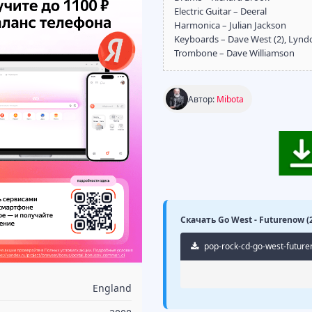
Electric Guitar – Deeral
Harmonica – Julian Jackson
Keyboards – Dave West (2), Lyn
Trombone – Dave Williamson
Автор:
Mibota
Скачать Go West - Futurenow (
pop-rock-cd-go-west-future
England