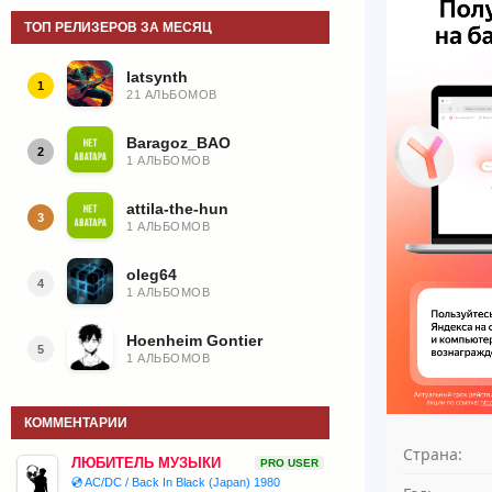
ТОП РЕЛИЗЕРОВ ЗА МЕСЯЦ
latsynth
1
21 АЛЬБОМОВ
Baragoz_BAO
2
1 АЛЬБОМОВ
attila-the-hun
3
1 АЛЬБОМОВ
oleg64
4
1 АЛЬБОМОВ
Hoenheim Gontier
5
1 АЛЬБОМОВ
КОММЕНТАРИИ
Страна:
ЛЮБИТЕЛЬ МУЗЫКИ
PRO USER
💿 AC/DC / Back In Black (Japan) 1980