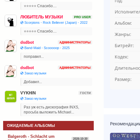
Год:
⭐⭐⭐⭐⭐ Спасибо....
Исполнител
ЛЮБИТЕЛЬ МУЗЫКИ
PRO USER
Альбом:
💿 Scorpions - Rock Believer (Japan) - 2022
⭐⭐⭐⭐⭐ Спасибо....
Жанры:
dsdbot
АДМИНИСТРАТОРЫ
Битрейт:
💿 Band-Maid - Scooooop - 2025
Кодек:
поправил...
Длительнос
dsdbot
АДМИНИСТРАТОРЫ
💿 Заказ музыки
Размер:
Добавил...
VYKHIN
ГОСТИ
💿 Заказ музыки
Раз уж есть дискография INXS,
просьба выложить Michael...
Рекомендаци
ОЖИДАЕМЫЕ АЛЬБОМЫ
Balgeroth - Schlacht um
2026-10-30