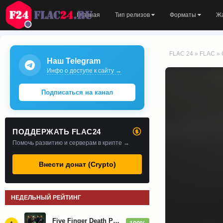
Главная
Тип релизов
Форматы
Ж
FLAC 24
»
FLAC
» 
Наш Telegram
Инфо о доступе к сайту →
Подписаться на канал
ПОДДЕРЖАТЬ FLAC24
Помочь развитию и серверам в крипте →
Внести донат (Crypto)
НЕДЕЛЬНЫЙ РЕЙТИНГ
Five Finger Death Punch - Дискография (2008-2026)