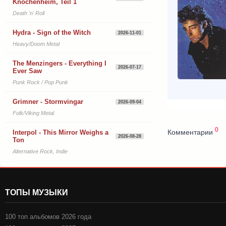
Knochenheim, Teil 1
Death 'n' Roll
Hydra - Sign of the Witch
2026-11-01
Heavy/Doom Metal
The Menzingers - Everything I
2026-07-17
Ever Saw
Punk Rock / Pop Punk
Grimner - Stormvingar
2026-09-04
Folk/Viking Metal
0
Комментарии
Interpol - This Mirror Weighs a
2026-08-28
Ton
Alternative Rock, Indie
ТОПЫ МУЗЫКИ
100 топ альбомов 2026 года