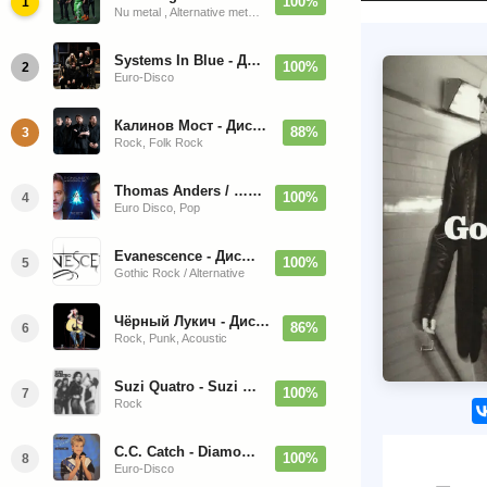
100%
1
Nu metal , Alternative metal, Groove metal
Systems In Blue - Дискография (2020-2026)
100%
2
Euro-Disco
Калинов Мост - Дискография (1986-2026)
88%
3
Rock, Folk Rock
Thomas Anders / … Sings Modern Talking: The Best hi-res
100%
4
Euro Disco, Pop
Evanescence - Дискография (1998-2026)
100%
5
Gothic Rock / Alternative
Чёрный Лукич - Дискография (1987-2014)
86%
6
Rock, Punk, Acoustic
Suzi Quatro - Suzi Quatro (Bonus Tracks, Remaster) 1973/2022
100%
7
Rock
C.C. Catch - Diamonds. Her Greatest Hits 1988
100%
8
Euro-Disco