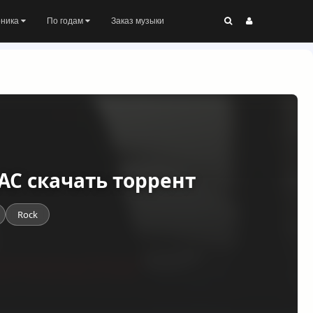
оника
По годам
Заказ музыки
LAC скачать торрент
Rock