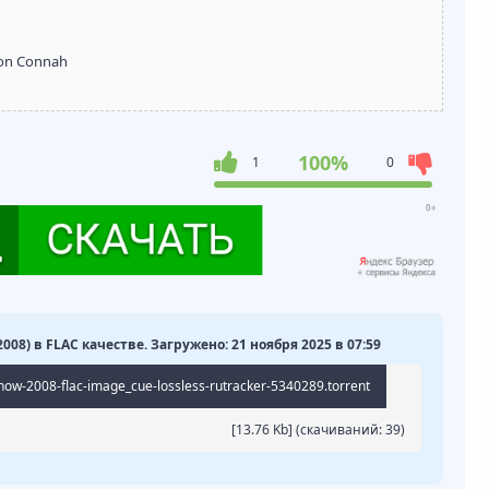
don Connah
100%
1
0
2008) в FLAC качестве. Загружено: 21 ноября 2025 в 07:59
now-2008-flac-image_cue-lossless-rutracker-5340289.torrent
[13.76 Kb] (cкачиваний: 39)