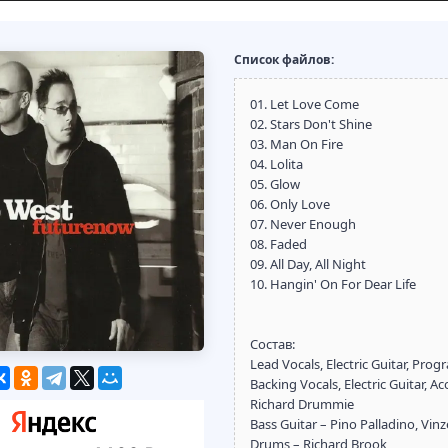
Список файлов:
01. Let Love Come
02. Stars Don't Shine
03. Man On Fire
04. Lolita
05. Glow
06. Only Love
07. Never Enough
08. Faded
09. All Day, All Night
10. Hangin' On For Dear Life
Состав:
Lead Vocals, Electric Guitar, Pr
Backing Vocals, Electric Guitar, A
Richard Drummie
Bass Guitar – Pino Palladino, Vin
Drums – Richard Brook