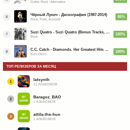
Gothic Rock / Alternative
Чёрный Лукич - Дискография (1987-2014)
86%
6
Rock, Punk, Acoustic
Suzi Quatro - Suzi Quatro (Bonus Tracks, Remaster) 1973/2022
100%
7
Rock
C.C. Catch - Diamonds. Her Greatest Hits 1988
100%
8
Euro-Disco
ТОП РЕЛИЗЕРОВ ЗА МЕСЯЦ
latsynth
1
21 АЛЬБОМОВ
Baragoz_BAO
2
1 АЛЬБОМОВ
attila-the-hun
3
1 АЛЬБОМОВ