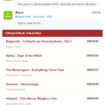
Раз уж есть дискография INXS, просьба выложить Michael...
Женя
ГОСТИ
💿 Band-Maid - Scooooop - 2025
Здесь тоже ALAC...
ОЖИДАЕМЫЕ АЛЬБОМЫ
Balgeroth - Schlacht um Knochenheim, Teil 1
2026-10-30
Death 'n' Roll
Hydra - Sign of the Witch
2026-11-01
Heavy/Doom Metal
The Menzingers - Everything I Ever Saw
2026-07-17
Punk Rock / Pop Punk
Grimner - Stormvingar
2026-09-04
Folk/Viking Metal
Interpol - This Mirror Weighs a Ton
2026-08-28
Alternative Rock, Indie