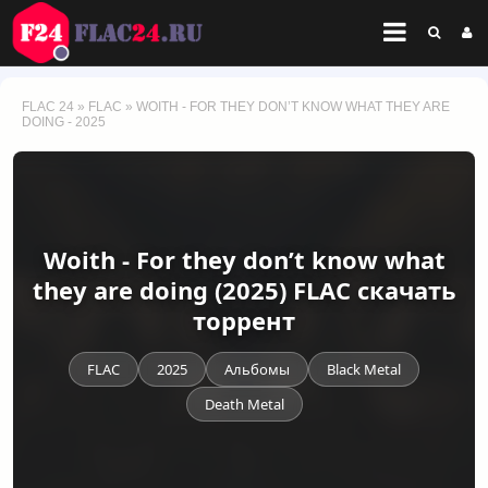
FLAC 24
»
FLAC
» WOITH - FOR THEY DON’T KNOW WHAT THEY ARE
DOING - 2025
Woith - For they don’t know what
they are doing (2025) FLAC скачать
торрент
FLAC
2025
Альбомы
Black Metal
Death Metal