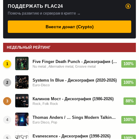
ПОДДЕРЖАТЬ FLAC24
Помочь развитию и серверам в крипте →
Внести донат (Crypto)
НЕДЕЛЬНЫЙ РЕЙТИНГ
Five Finger Death Punch - Дискография (2008-2026)
100%
1
Nu metal , Alternative metal, Groove metal
Systems In Blue - Дискография (2020-2026)
100%
2
Euro-Disco
Калинов Мост - Дискография (1986-2026)
88%
3
Rock, Folk Rock
Thomas Anders / … Sings Modern Talking: The Best hi-res
100%
4
Euro Disco, Pop
Evanescence - Дискография (1998-2026)
100%
5