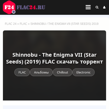
FLAC 24
»
FLAC
» SHINNOBU / THE ENIGMA VII (STAR SEEDS) 2019
Shinnobu - The Enigma VII (Star
Seeds) (2019) FLAC скачать торрент
FLAC
Альбомы
Chillout
Electronic