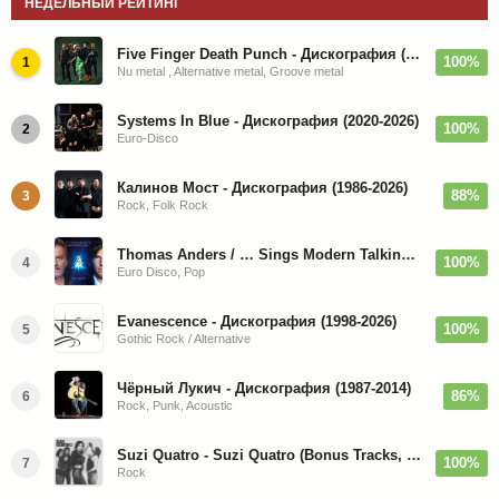
НЕДЕЛЬНЫЙ РЕЙТИНГ
Five Finger Death Punch - Дискография (2008-2026)
100%
1
Nu metal , Alternative metal, Groove metal
Systems In Blue - Дискография (2020-2026)
100%
2
Euro-Disco
Калинов Мост - Дискография (1986-2026)
88%
3
Rock, Folk Rock
Thomas Anders / … Sings Modern Talking: The Best hi-res
100%
4
Euro Disco, Pop
Evanescence - Дискография (1998-2026)
100%
5
Gothic Rock / Alternative
Чёрный Лукич - Дискография (1987-2014)
86%
6
Rock, Punk, Acoustic
Suzi Quatro - Suzi Quatro (Bonus Tracks, Remaster) 1973/2022
100%
7
Rock