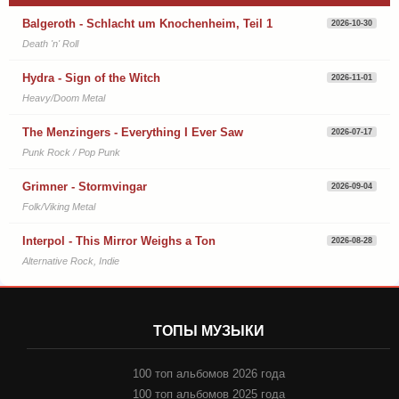
Balgeroth - Schlacht um Knochenheim, Teil 1
2026-10-30
Death 'n' Roll
Hydra - Sign of the Witch
2026-11-01
Heavy/Doom Metal
The Menzingers - Everything I Ever Saw
2026-07-17
Punk Rock / Pop Punk
Grimner - Stormvingar
2026-09-04
Folk/Viking Metal
Interpol - This Mirror Weighs a Ton
2026-08-28
Alternative Rock, Indie
ТОПЫ МУЗЫКИ
100 топ альбомов 2026 года
100 топ альбомов 2025 года