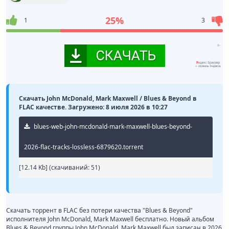
25%
1
3
Скачать John McDonald, Mark Maxwell / Blues & Beyond в
FLAC качестве. Загружено: 8 июля 2026 в 10:27
blues-web-john-mcdonald-mark-maxwell-blues-beyond-
2026-flac-tracks-lossless-6879620.torrent
[12.14 Kb] (cкачиваний: 51)
Скачать торрент в FLAC без потери качества "Blues & Beyond"
исполнителя John McDonald, Mark Maxwell бесплатно. Новый альбом
Blues & Beyond группы John McDonald, Mark Maxwell был записан в 2026