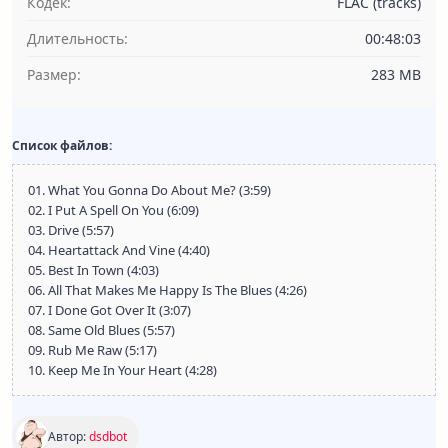
Кодек:
FLAC (tracks)
Длительность:
00:48:03
Размер:
283 MB
Список файлов:
01. What You Gonna Do About Me? (3:59)
02. I Put A Spell On You (6:09)
03. Drive (5:57)
04. Heartattack And Vine (4:40)
05. Best In Town (4:03)
06. All That Makes Me Happy Is The Blues (4:26)
07. I Done Got Over It (3:07)
08. Same Old Blues (5:57)
09. Rub Me Raw (5:17)
10. Keep Me In Your Heart (4:28)
Автор:
dsdbot