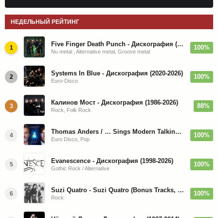
НЕДЕЛЬНЫЙ РЕЙТИНГ
Five Finger Death Punch - Дискография (2008-2026)
100%
1
Nu metal , Alternative metal, Groove metal
Systems In Blue - Дискография (2020-2026)
100%
2
Euro-Disco
Калинов Мост - Дискография (1986-2026)
88%
3
Rock, Folk Rock
Thomas Anders / … Sings Modern Talking: The Best hi-res
100%
4
Euro Disco, Pop
Evanescence - Дискография (1998-2026)
100%
5
Gothic Rock / Alternative
Suzi Quatro - Suzi Quatro (Bonus Tracks, Remaster) 1973/2022
100%
6
Rock