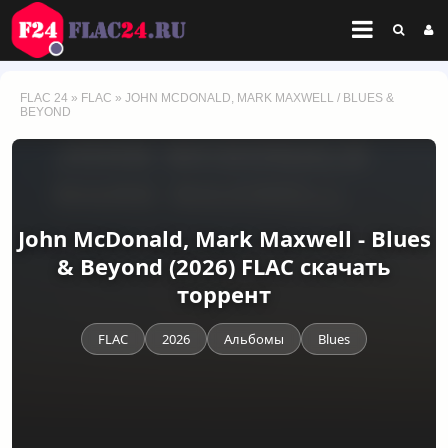
FLAC 24
»
FLAC
» JOHN MCDONALD, MARK MAXWELL / BLUES &
BEYOND
John McDonald, Mark Maxwell - Blues
& Beyond (2026) FLAC скачать
торрент
FLAC
2026
Альбомы
Blues