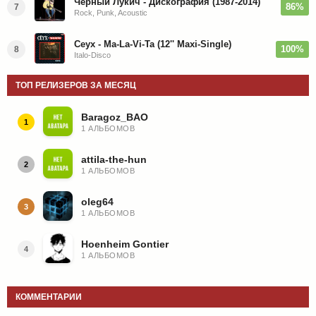
Чёрный Лукич - Дискография (1987-2014)
86%
7
Rock, Punk, Acoustic
Ceyx - Ma-La-Vi-Ta (12'' Maxi-Single)
100%
8
Italo-Disco
ТОП РЕЛИЗЕРОВ ЗА МЕСЯЦ
Baragoz_BAO
1
1 АЛЬБОМОВ
attila-the-hun
2
1 АЛЬБОМОВ
oleg64
3
1 АЛЬБОМОВ
Hoenheim Gontier
4
1 АЛЬБОМОВ
КОММЕНТАРИИ