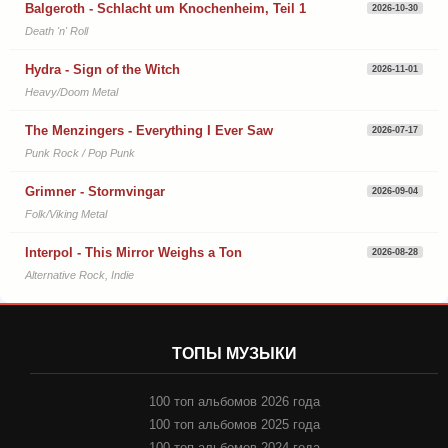
Balgeroth - Schlacht um Knochenheim, Teil 1
2026-10-30
Death 'n' Roll
Hydra - Sign of the Witch
2026-11-01
Heavy/Doom Metal
The Menzingers - Everything I Ever Saw
2026-07-17
Punk Rock / Pop Punk
Grimner - Stormvingar
2026-09-04
Folk/Viking Metal
Interpol - This Mirror Weighs a Ton
2026-08-28
Alternative Rock, Indie
ТОПЫ МУЗЫКИ
100 топ альбомов 2026 года
100 топ альбомов 2025 года
100 топ альбомов 2024 года