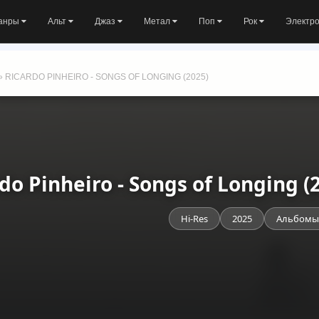
анры
Альт
Джаз
Метал
Поп
Рок
Электр
» RICARDO PINHEIRO - SONGS OF LONGING (2025)
do Pinheiro - Songs of Longing 
Hi-Res
2025
Альбомы