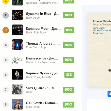
100%
1
Nu metal , Alternative metal, Groove metal
Systems In Blue - Дискография (2020-2026)
100%
2
Euro-Disco
Калинов Мост - Дискография (1986-2026)
88%
3
Rock, Folk Rock
Thomas Anders / … Sings Modern Talking: The Best hi-res
100%
4
Euro Disco, Pop
Evanescence - Дискография (1998-2026)
100%
5
Gothic Rock / Alternative
Чёрный Лукич - Дискография (1987-2014)
86%
6
Rock, Punk, Acoustic
Suzi Quatro - Suzi Quatro (Bonus Tracks, Remaster) 1973/2022
100%
7
Rock
C.C. Catch - Diamonds. Her Greatest Hits 1988
100%
8
Euro-Disco