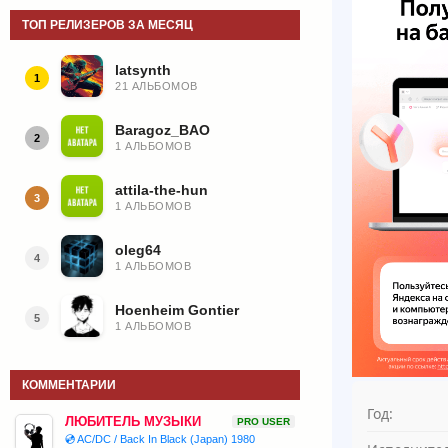
ТОП РЕЛИЗЕРОВ ЗА МЕСЯЦ
latsynth
1
21 АЛЬБОМОВ
Baragoz_BAO
2
1 АЛЬБОМОВ
attila-the-hun
3
1 АЛЬБОМОВ
oleg64
4
1 АЛЬБОМОВ
Hoenheim Gontier
5
1 АЛЬБОМОВ
КОММЕНТАРИИ
Год:
ЛЮБИТЕЛЬ МУЗЫКИ
PRO USER
💿 AC/DC / Back In Black (Japan) 1980