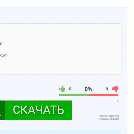
2)
7:34)
0%
0
0