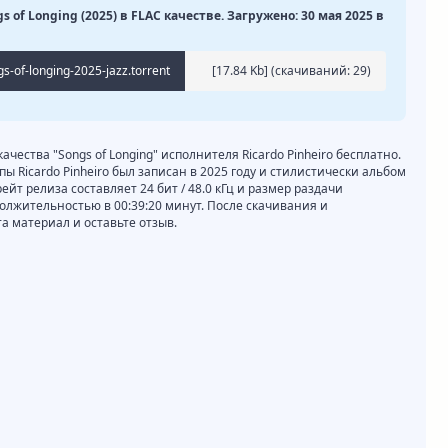
gs of Longing (2025) в FLAC качестве. Загружено: 30 мая 2025 в
gs-of-longing-2025-jazz.torrent
[17.84 Kb] (cкачиваний: 29)
ачества "Songs of Longing" исполнителя Ricardo Pinheiro бесплатно.
пы Ricardo Pinheiro был записан в 2025 году и стилистически альбом
рейт релиза составляет 24 бит / 48.0 кГц и размер раздачи
должительностью в 00:39:20 минут. После скачивания и
 материал и оставьте отзыв.