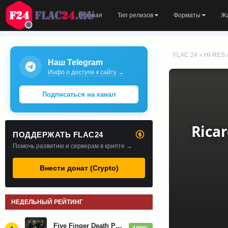
Главная
Тип релизов
Форматы
Ж
FLAC 24
»
HI-RES
Наш Telegram
Инфо о доступе к сайту →
Подписаться на канал
Ricar
ПОДДЕРЖАТЬ FLAC24
Помочь развитию и серверам в крипте →
Внести донат (Crypto)
НЕДЕЛЬНЫЙ РЕЙТИНГ
Five Finger Death Punch - Дискография (2008-2026)