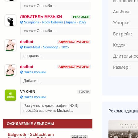
Исполнител
⭐⭐⭐⭐⭐ Спасибо....
Альбом:
ЛЮБИТЕЛЬ МУЗЫКИ
PRO USER
Жанры:
💿 Scorpions - Rock Believer (Japan) - 2022
⭐⭐⭐⭐⭐ Спасибо....
Битрейт:
dsdbot
АДМИНИСТРАТОРЫ
Кодек:
💿 Band-Maid - Scooooop - 2025
Длительнос
поправил...
Размер:
dsdbot
АДМИНИСТРАТОРЫ
💿 Заказ музыки
Добавил...
VYKHIN
ГОСТИ
💿 Заказ музыки
Раз уж есть дискография INXS,
Рекомендаци
просьба выложить Michael...
ОЖИДАЕМЫЕ АЛЬБОМЫ
Balgeroth - Schlacht um
2026-10-30