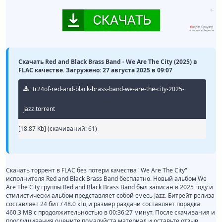
Скачать Red and Black Brass Band - We Are The City (2025) в
FLAC качестве. Загружено: 27 августа 2025 в 09:07
tr24of-red-and-black-brass-band-we-are-the-city-2025-
jazz.torrent
[18.87 Kb] (cкачиваний: 61)
Скачать торрент в FLAC без потери качества "We Are The City"
исполнителя Red and Black Brass Band бесплатно. Новый альбом We
Are The City группы Red and Black Brass Band был записан в 2025 году и
стилистически альбом представляет собой смесь Jazz. Битрейт релиза
составляет 24 бит / 48.0 кГц и размер раздачи составляет порядка
460.3 MB с продолжительностью в 00:36:27 минут. После скачивания и
прослушивания оцените пожалуйста материал и оставьте отзыв.