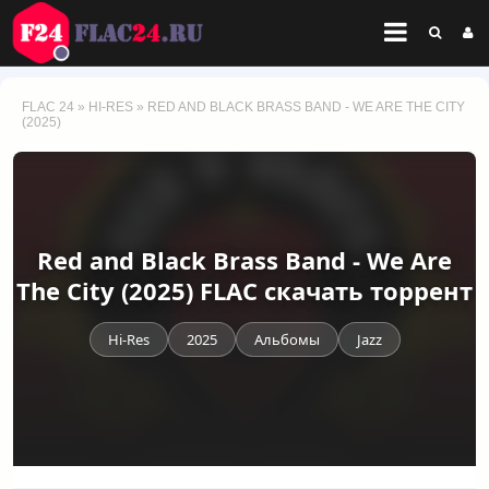
FLAC 24
»
HI-RES
» RED AND BLACK BRASS BAND - WE ARE THE CITY
(2025)
Red and Black Brass Band - We Are
The City (2025) FLAC скачать торрент
Hi-Res
2025
Альбомы
Jazz