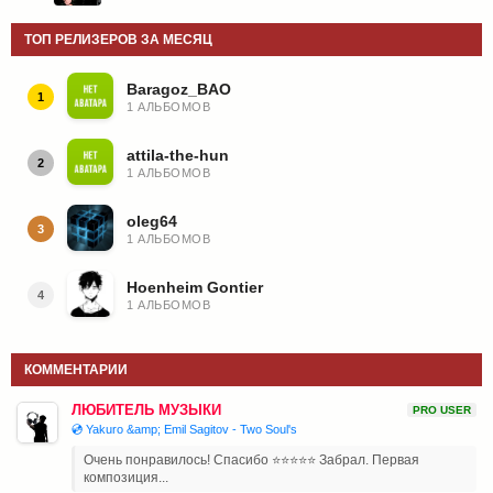
ТОП РЕЛИЗЕРОВ ЗА МЕСЯЦ
Baragoz_BAO
1
1 АЛЬБОМОВ
attila-the-hun
2
1 АЛЬБОМОВ
oleg64
3
1 АЛЬБОМОВ
Hoenheim Gontier
4
1 АЛЬБОМОВ
КОММЕНТАРИИ
ЛЮБИТЕЛЬ МУЗЫКИ
PRO USER
💿 Yakuro &amp; Emil Sagitov - Two Soul's
Очень понравилось! Спасибо ⭐⭐⭐⭐⭐ Забрал. Первая
композиция...