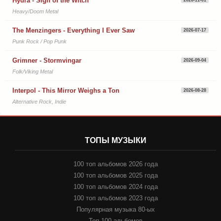
Hydra - Sign of the Witch
2026-11-01
Heavy/Doom Metal
The Menzingers - Everything I Ever Saw
2026-07-17
Punk Rock / Pop Punk
Grimner - Stormvingar
2026-09-04
Folk/Viking Metal
Interpol - This Mirror Weighs a Ton
2026-08-28
Alternative Rock, Indie
ТОПЫ МУЗЫКИ
100 топ альбомов 2026 года
100 топ альбомов 2025 года
100 топ альбомов 2024 года
100 топ альбомов 2023 года
Популярная музыка 80-ых
Топ 100 альбомов