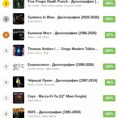
Five Finger Death Punch - Дискография (2008-2026)
100%
1
Nu metal , Alternative metal, Groove metal
Systems In Blue - Дискография (2020-2026)
100%
2
Euro-Disco
Калинов Мост - Дискография (1986-2026)
87%
3
Rock, Folk Rock
Thomas Anders / … Sings Modern Talking: The Best hi-res
100%
4
Euro Disco, Pop
Evanescence - Дискография (1998-2026)
100%
5
Gothic Rock / Alternative
Чёрный Лукич - Дискография (1987-2014)
86%
6
Rock, Punk, Acoustic
Ceyx - Ma-La-Vi-Ta (12'' Maxi-Single)
100%
7
Italo-Disco
INXS - Дискография (1981-2004)
100%
8
Pop-Rock, New Wave