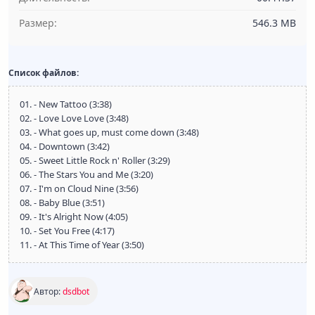
Размер:
546.3 MB
Список файлов:
01. - New Tattoo (3:38)
02. - Love Love Love (3:48)
03. - What goes up, must come down (3:48)
04. - Downtown (3:42)
05. - Sweet Little Rock n' Roller (3:29)
06. - The Stars You and Me (3:20)
07. - I'm on Cloud Nine (3:56)
08. - Baby Blue (3:51)
09. - It's Alright Now (4:05)
10. - Set You Free (4:17)
11. - At This Time of Year (3:50)
Автор:
dsdbot