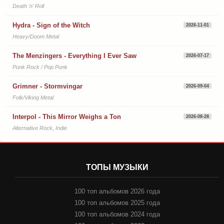
Death 'n' Roll
Hydra - Sign of the Witch
2026-11-01
Heavy/Doom Metal
The Menzingers - Everything I Ever Saw
2026-07-17
Punk Rock / Pop Punk
Grimner - Stormvingar
2026-09-04
Folk/Viking Metal
Interpol - This Mirror Weighs a Ton
2026-08-28
Alternative Rock, Indie
ТОПЫ МУЗЫКИ
100 топ альбомов 2026 года
100 топ альбомов 2025 года
100 топ альбомов 2024 года