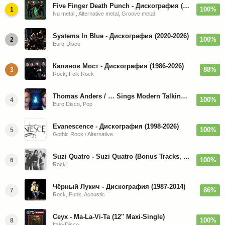
Five Finger Death Punch - Дискография (2008-2026)
100%
1
Nu metal , Alternative metal, Groove metal
Systems In Blue - Дискография (2020-2026)
100%
2
Euro-Disco
Калинов Мост - Дискография (1986-2026)
88%
3
Rock, Folk Rock
Thomas Anders / … Sings Modern Talking: The Best hi-res
100%
4
Euro Disco, Pop
Evanescence - Дискография (1998-2026)
100%
5
Gothic Rock / Alternative
Suzi Quatro - Suzi Quatro (Bonus Tracks, Remaster) 1973/2022
100%
6
Rock
Чёрный Лукич - Дискография (1987-2014)
86%
7
Rock, Punk, Acoustic
Ceyx - Ma-La-Vi-Ta (12'' Maxi-Single)
100%
8
Italo-Disco