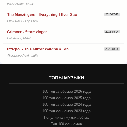
Heavy/Doom Metal
The Menzingers - Everything I Ever Saw
2026-07-17
Punk Rock / Pop Punk
Grimner - Stormvingar
2026-09-04
Folk/Viking Metal
Interpol - This Mirror Weighs a Ton
2026-08-28
Alternative Rock, Indie
ТОПЫ МУЗЫКИ
100 топ альбомов 2026 года
100 топ альбомов 2025 года
100 топ альбомов 2024 года
100 топ альбомов 2023 года
Популярная музыка 80-ых
Топ 100 альбомов