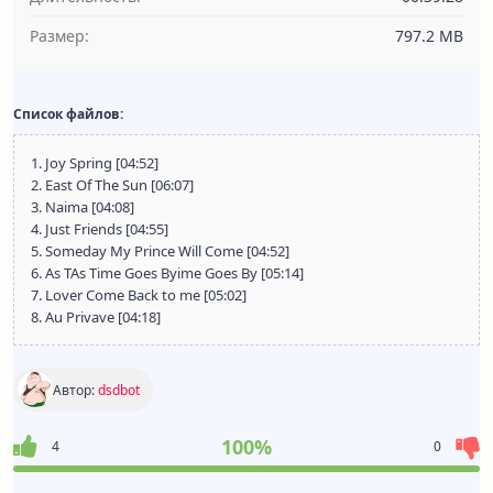
Размер:
797.2 MB
Список файлов:
1. Joy Spring [04:52]
2. East Of The Sun [06:07]
3. Naima [04:08]
4. Just Friends [04:55]
5. Someday My Prince Will Come [04:52]
6. As TAs Time Goes Byime Goes By [05:14]
7. Lover Come Back to me [05:02]
8. Au Privave [04:18]
Автор:
dsdbot
100%
4
0