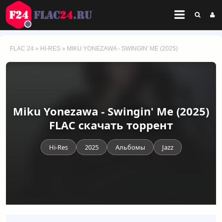
FLAC 24
»
HI-RES
» MIKU YONEZAWA - SWINGIN' ME (2025)
Miku Yonezawa - Swingin' Me (2025)
FLAC скачать торрент
Hi-Res
2025
Альбомы
Jazz