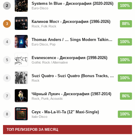
Systems In Blue - Дискография (2020-2026)
100%
2
Euro-Disco
Калинов Мост - Дискография (1986-2026)
88%
3
Rock, Folk Rock
Thomas Anders / … Sings Modern Talking: The Best hi-res
100%
4
Euro Disco, Pop
Evanescence - Дискография (1998-2026)
100%
5
Gothic Rock / Alternative
Suzi Quatro - Suzi Quatro (Bonus Tracks, Remaster) 1973/2022
100%
6
Rock
Чёрный Лукич - Дискография (1987-2014)
86%
7
Rock, Punk, Acoustic
Ceyx - Ma-La-Vi-Ta (12'' Maxi-Single)
100%
8
Italo-Disco
ТОП РЕЛИЗЕРОВ ЗА МЕСЯЦ