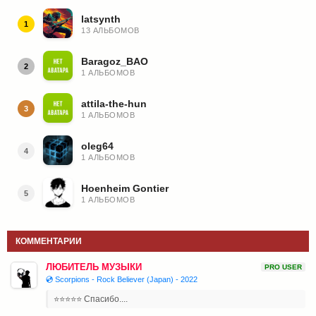
latsynth
1
13 АЛЬБОМОВ
Baragoz_BAO
2
1 АЛЬБОМОВ
attila-the-hun
3
1 АЛЬБОМОВ
oleg64
4
1 АЛЬБОМОВ
Hoenheim Gontier
5
1 АЛЬБОМОВ
КОММЕНТАРИИ
ЛЮБИТЕЛЬ МУЗЫКИ
PRO USER
💿 Scorpions - Rock Believer (Japan) - 2022
⭐⭐⭐⭐⭐ Спасибо....