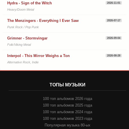
Hydra - Sign of the Witch
2026-11-01
Heavy/Doom Metal
The Menzingers - Everything I Ever Saw
2026-07-17
Punk Rock / Pop Punk
Grimner - Stormvingar
2026-09-04
Folk/Viking Metal
Interpol - This Mirror Weighs a Ton
2026-08-28
Alternative Rock, Indie
ТОПЫ МУЗЫКИ
100 топ альбомов 2026 года
100 топ альбомов 2025 года
100 топ альбомов 2024 года
100 топ альбомов 2023 года
Популярная музыка 80-ых