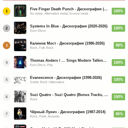
Five Finger Death Punch - Дискография (2008-2026)
100%
1
Nu metal , Alternative metal, Groove metal
Systems In Blue - Дискография (2020-2026)
100%
2
Euro-Disco
Калинов Мост - Дискография (1986-2026)
88%
3
Rock, Folk Rock
Thomas Anders / … Sings Modern Talking: The Best hi-res
100%
4
Euro Disco, Pop
Evanescence - Дискография (1998-2026)
100%
5
Gothic Rock / Alternative
Suzi Quatro - Suzi Quatro (Bonus Tracks, Remaster) 1973/2022
100%
6
Rock
Чёрный Лукич - Дискография (1987-2014)
86%
7
Rock, Punk, Acoustic