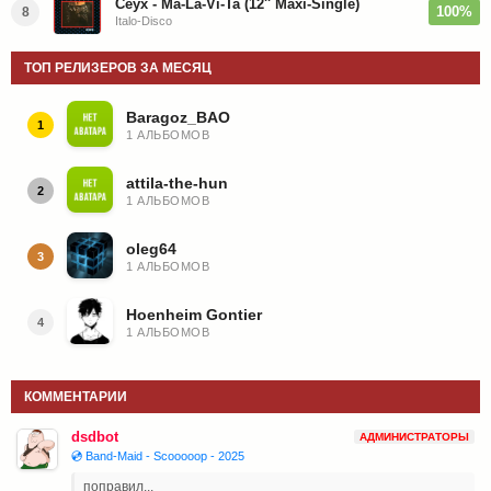
Ceyx - Ma-La-Vi-Ta (12'' Maxi-Single)
100%
8
Italo-Disco
ТОП РЕЛИЗЕРОВ ЗА МЕСЯЦ
Baragoz_BAO
1
1 АЛЬБОМОВ
attila-the-hun
2
1 АЛЬБОМОВ
oleg64
3
1 АЛЬБОМОВ
Hoenheim Gontier
4
1 АЛЬБОМОВ
КОММЕНТАРИИ
dsdbot
АДМИНИСТРАТОРЫ
💿 Band-Maid - Scooooop - 2025
поправил...