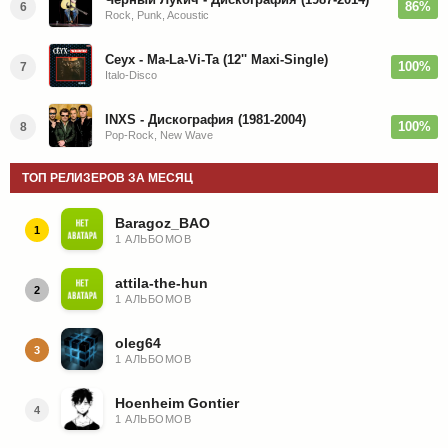
86%
6
Rock, Punk, Acoustic
Ceyx - Ma-La-Vi-Ta (12'' Maxi-Single)
100%
7
Italo-Disco
INXS - Дискография (1981-2004)
100%
8
Pop-Rock, New Wave
ТОП РЕЛИЗЕРОВ ЗА МЕСЯЦ
Baragoz_BAO
1
1 АЛЬБОМОВ
attila-the-hun
2
1 АЛЬБОМОВ
oleg64
3
1 АЛЬБОМОВ
Hoenheim Gontier
4
1 АЛЬБОМОВ