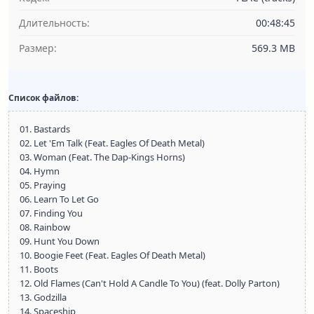
Длительность:
00:48:45
Размер:
569.3 MB
Список файлов:
01. Bastards
02. Let 'Em Talk (Feat. Eagles Of Death Metal)
03. Woman (Feat. The Dap-Kings Horns)
04. Hymn
05. Praying
06. Learn To Let Go
07. Finding You
08. Rainbow
09. Hunt You Down
10. Boogie Feet (Feat. Eagles Of Death Metal)
11. Boots
12. Old Flames (Can't Hold A Candle To You) (feat. Dolly Parton)
13. Godzilla
14. Spaceship