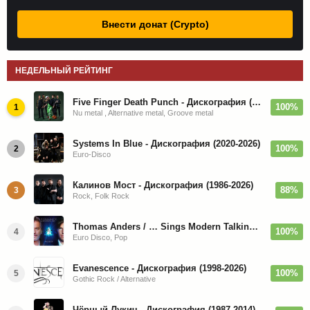
Внести донат (Crypto)
НЕДЕЛЬНЫЙ РЕЙТИНГ
Five Finger Death Punch - Дискография (2008-2026)
100%
1
Nu metal , Alternative metal, Groove metal
Systems In Blue - Дискография (2020-2026)
100%
2
Euro-Disco
Калинов Мост - Дискография (1986-2026)
88%
3
Rock, Folk Rock
Thomas Anders / … Sings Modern Talking: The Best hi-res
100%
4
Euro Disco, Pop
Evanescence - Дискография (1998-2026)
100%
5
Gothic Rock / Alternative
Чёрный Лукич - Дискография (1987-2014)