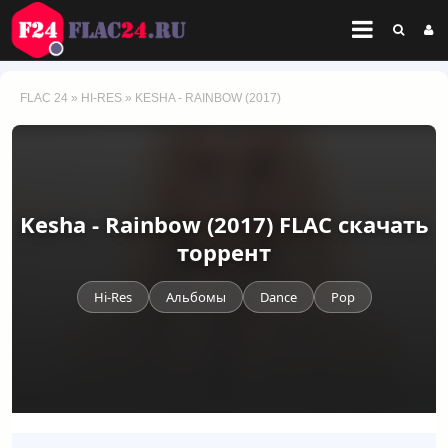
FLAC 24
»
HI-RES
» KESHA - RAINBOW (2017)
Kesha - Rainbow (2017) FLAC скачать
торрент
Hi-Res
Альбомы
Dance
Pop