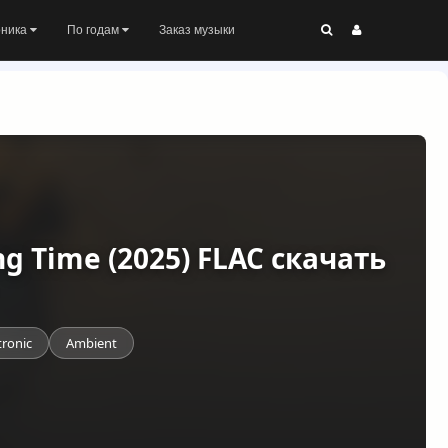
оника
По годам
Заказ музыки
ing Time (2025) FLAC скачать
tronic
Ambient