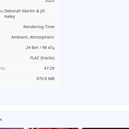
2025
ь:
Deborah Martin & Jill
Haley
Rendering Time
Ambient, Atmospheric
24 бит / 96 кГц
FLAC (tracks)
ть:
47:29
870.8 MB
и: