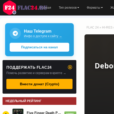
Главная
Тип релизов
Форматы
Ж
FLAC 24
»
HI-RES
Наш Telegram
Инфо о доступе к сайту →
Подписаться на канал
Debor
ПОДДЕРЖАТЬ FLAC24
Помочь развитию и серверам в крипте →
Внести донат (Crypto)
НЕДЕЛЬНЫЙ РЕЙТИНГ
Five Finger Death Punch - Дискография (2008-2026)