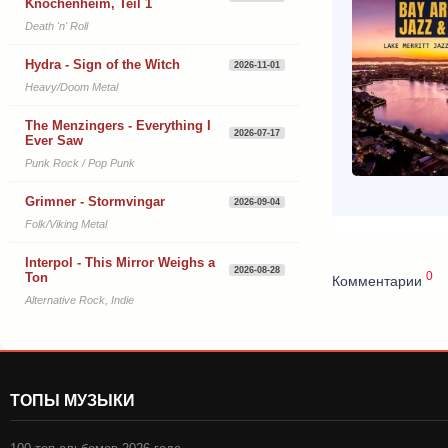
Knochenheim, Teil 1
Death 'n' Roll
Hydra - Sign of the Witch
2026-11-01
Heavy/Doom Metal
The Menzingers - Everything I
2026-07-17
Ever Saw
Punk Rock / Pop Punk
Grimner - Stormvingar
2026-09-04
Folk/Viking Metal
Interpol - This Mirror Weighs a
2026-08-28
0
Ton
Комментарии
Alternative Rock, Indie
ТОПЫ МУЗЫКИ