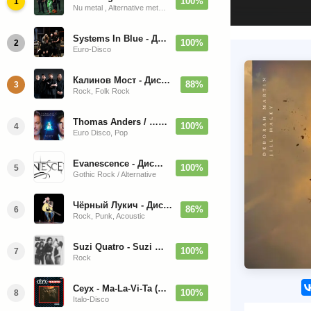
100%
1
Nu metal , Alternative metal, Groove metal
Systems In Blue - Дискография (2020-2026)
100%
2
Euro-Disco
Калинов Мост - Дискография (1986-2026)
88%
3
Rock, Folk Rock
Thomas Anders / … Sings Modern Talking: The Best hi-res
100%
4
Euro Disco, Pop
Evanescence - Дискография (1998-2026)
100%
5
Gothic Rock / Alternative
Чёрный Лукич - Дискография (1987-2014)
86%
6
Rock, Punk, Acoustic
Suzi Quatro - Suzi Quatro (Bonus Tracks, Remaster) 1973/2022
100%
7
Rock
Ceyx - Ma-La-Vi-Ta (12'' Maxi-Single)
100%
8
Italo-Disco