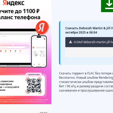
Скачать Deborah Martin & Jill 
октября 2025 в 06:04
tr24of-deborah-martin-jill-
Скачать торрент в FLAC без потери к
бесплатно. Новый альбом Rendering T
стилистически альбом представляет
бит / 96 кГц и размер раздачи сост
скачивания и прослушивания оцени