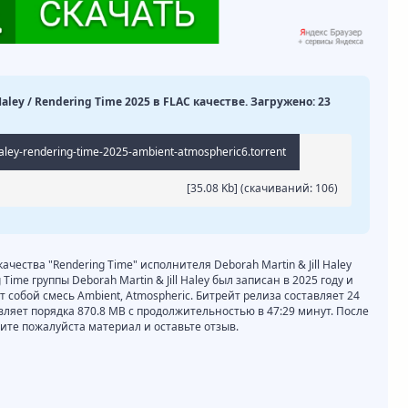
Haley / Rendering Time 2025 в FLAC качестве. Загружено: 23
haley-rendering-time-2025-ambient-atmospheric6.torrent
[35.08 Kb] (cкачиваний: 106)
ачества "Rendering Time" исполнителя Deborah Martin & Jill Haley
ime группы Deborah Martin & Jill Haley был записан в 2025 году и
 собой смесь Ambient, Atmospheric. Битрейт релиза составляет 24
авляет порядка 870.8 MB с продолжительностью в 47:29 минут. После
те пожалуйста материал и оставьте отзыв.