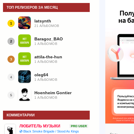
ТОП РЕЛИЗЕРОВ ЗА МЕСЯЦ
latsynth
1
21 АЛЬБОМОВ
Baragoz_BAO
2
1 АЛЬБОМОВ
attila-the-hun
3
1 АЛЬБОМОВ
oleg64
4
1 АЛЬБОМОВ
Hoenheim Gontier
5
1 АЛЬБОМОВ
КОММЕНТАРИИ
ЛЮБИТЕЛЬ МУЗЫКИ
PRO USER
💿 Black Smoke Brigade / Stood As Kings