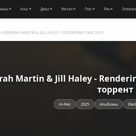
анры
Альт
Джаз
Метал
Поп
Рок
Электр
» DEBORAH MARTIN & JILL HALEY / RENDERING TIME 2025
ah Martin & Jill Haley - Render
торрент
Hi-Res
2025
Альбомы
Elec