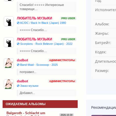
Год:
Спасибо! ⭐⭐⭐⭐⭐ Интересные
Исполнител
товарищи....
ЛЮБИТЕЛЬ МУЗЫКИ
PRO USER
💿 AC/DC / Back In Black (Japan) 1980
Альбом:
⭐⭐⭐⭐⭐ Спасибо....
Жанры:
ЛЮБИТЕЛЬ МУЗЫКИ
PRO USER
Битрейт:
💿 Scorpions - Rock Believer (Japan) - 2022
⭐⭐⭐⭐⭐ Спасибо....
Кодек:
dsdbot
Длительнос
АДМИНИСТРАТОРЫ
💿 Band-Maid - Scooooop - 2025
Размер:
поправил...
dsdbot
АДМИНИСТРАТОРЫ
💿 Заказ музыки
Добавил...
ОЖИДАЕМЫЕ АЛЬБОМЫ
Рекомендаци
Balgeroth - Schlacht um
2026-10-30