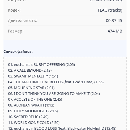
Кодек:
FLAC (tracks)
Длительность:
00:37:45
Размер:
474 MB
Список файлов:
01. eucharist i: BURNT OFFERING (2:05)
02. A CALL BEYOND (2:13)
03. SWAMP MENTALITY (1:51)
04. THE MACHINE THAT BLEEDS (feat. God's Hate) (1:56)
05. MOURNING STAR (2:01)
06. I DON'T THINK YOU ARE GOING TO MAKE IT (2:04)
07. ACOLYTE OF THE ONE (2:45)
08. AEONIAN WRATH (1:13)
09. HOLY MOONLIGHT (2:15)
10. SACRED RELIC (2:49)
11. WORLD GONE COLD (2:50)
12. eucharist ii: BLOOD LOSS (feat. Blackwater Holylight) (13:48)