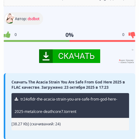
Автор:
dsdbot
0%
0
0
Скачать The Acacia Strain You Are Safe From God Here 2025 в
FLAC качестве. Загружено: 23 октября 2025 в 17:23
tr24ofldr-the-acacia-strain-you-are-safe-from-god-here-
2025-metalcore-deathcore7.torrent
[38.27 Kb] (cкачиваний: 24)