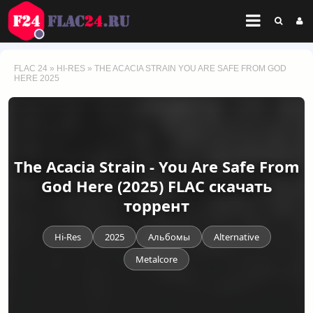
FLAC 24
»
HI-RES
» THE ACACIA STRAIN YOU ARE SAFE FROM GOD
HERE 2025
The Acacia Strain - You Are Safe From
God Here (2025) FLAC скачать
торрент
Hi-Res
2025
Альбомы
Alternative
Metalcore