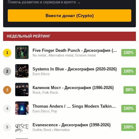
Помочь развитию и серверам в крипте →
Внести донат (Crypto)
НЕДЕЛЬНЫЙ РЕЙТИНГ
Five Finger Death Punch - Дискография (2008-2026)
100%
1
Nu metal , Alternative metal, Groove metal
Systems In Blue - Дискография (2020-2026)
100%
2
Euro-Disco
Калинов Мост - Дискография (1986-2026)
88%
3
Rock, Folk Rock
Thomas Anders / … Sings Modern Talking: The Best hi-res
100%
4
Euro Disco, Pop
Evanescence - Дискография (1998-2026)
100%
5
Gothic Rock / Alternative