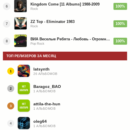
Kingdom Come [11 Albums] 1988-2009
100%
6
Rock
ZZ Top - Eliminator 1983
100%
7
Rock
ВИА Веселые Ребята - Любовь - Огромная Страна - 1974/2026
100%
8
Pop Rock
ТОП РЕЛИЗЕРОВ ЗА МЕСЯЦ
latsynth
1
26 АЛЬБОМОВ
Baragoz_BAO
2
1 АЛЬБОМОВ
attila-the-hun
3
1 АЛЬБОМОВ
oleg64
4
1 АЛЬБОМОВ