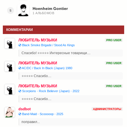
Hoenheim Gontier
5
1 АЛЬБОМОВ
КОММЕНТАРИИ
ЛЮБИТЕЛЬ МУЗЫКИ
PRO USER
💿 Black Smoke Brigade / Stood As Kings
Спасибо! ⭐⭐⭐⭐⭐ Интересные товарищи....
ЛЮБИТЕЛЬ МУЗЫКИ
PRO USER
💿 AC/DC / Back In Black (Japan) 1980
⭐⭐⭐⭐⭐ Спасибо....
ЛЮБИТЕЛЬ МУЗЫКИ
PRO USER
💿 Scorpions - Rock Believer (Japan) - 2022
⭐⭐⭐⭐⭐ Спасибо....
dsdbot
АДМИНИСТРАТОРЫ
💿 Band-Maid - Scooooop - 2025
поправил...