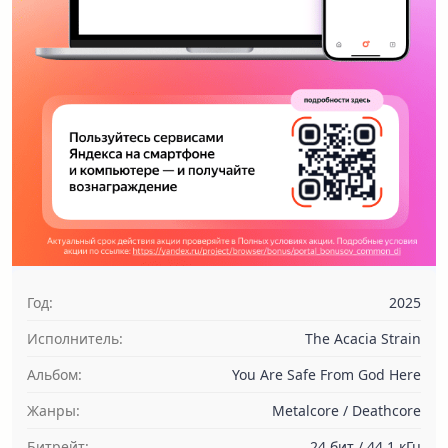
Год:
2025
Исполнитель:
The Acacia Strain
Альбом:
You Are Safe From God Here
Жанры:
Metalcore / Deathcore
Битрейт:
24 бит / 44.1 кГц