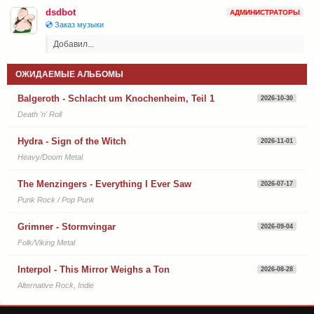
dsdbot
АДМИНИСТРАТОРЫ
💿 Заказ музыки
Добавил...
ОЖИДАЕМЫЕ АЛЬБОМЫ
Balgeroth - Schlacht um Knochenheim, Teil 1
2026-10-30
Death 'n' Roll
Hydra - Sign of the Witch
2026-11-01
Heavy/Doom Metal
The Menzingers - Everything I Ever Saw
2026-07-17
Punk Rock / Pop Punk
Grimner - Stormvingar
2026-09-04
Folk/Viking Metal
Interpol - This Mirror Weighs a Ton
2026-08-28
Alternative Rock, Indie