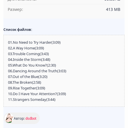
Размер:
413 MB
Список файлов:
01.No Need to Try Harder(3:09)
02.A Way Home(3:09)
03.Trouble Coming(3:43)
04.Inside the Storm(3:48)
05.What Do You Know?(2:30)
06.Dancing Around the Truth(3:03)
07.Out of the Blue(3:20)
08.The Broken(2:58)
09.Rise Together(3:09)
10.Do I Have Your Attention?(3:09)
11.Strangers Someday(3:44)
Автор:
dsdbot