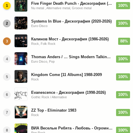
Five Finger Death Punch - Дискография (2008-2026)
100%
1
Nu metal , Alternative metal, Groove metal
Systems In Blue - Дискография (2020-2026)
100%
2
Euro-Disco
Калинов Мост - Дискография (1986-2026)
88%
3
Rock, Folk Rock
Thomas Anders / … Sings Modern Talking: The Best hi-res
100%
4
Euro Disco, Pop
Kingdom Come [11 Albums] 1988-2009
100%
5
Rock
Evanescence - Дискография (1998-2026)
100%
6
Gothic Rock / Alternative
ZZ Top - Eliminator 1983
100%
7
Rock
ВИА Веселые Ребята - Любовь - Огромная Страна - 1974/2026
100%
8
Pop Rock