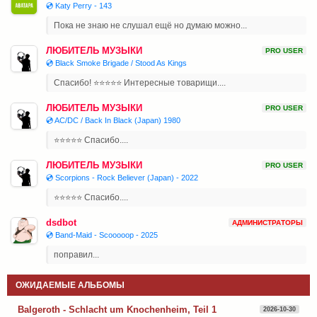
💿 Katy Perry - 143
Пока не знаю не слушал ещё но думаю можно...
ЛЮБИТЕЛЬ МУЗЫКИ
PRO USER
💿 Black Smoke Brigade / Stood As Kings
Спасибо! ⭐⭐⭐⭐⭐ Интересные товарищи....
ЛЮБИТЕЛЬ МУЗЫКИ
PRO USER
💿 AC/DC / Back In Black (Japan) 1980
⭐⭐⭐⭐⭐ Спасибо....
ЛЮБИТЕЛЬ МУЗЫКИ
PRO USER
💿 Scorpions - Rock Believer (Japan) - 2022
⭐⭐⭐⭐⭐ Спасибо....
dsdbot
АДМИНИСТРАТОРЫ
💿 Band-Maid - Scooooop - 2025
поправил...
ОЖИДАЕМЫЕ АЛЬБОМЫ
Balgeroth - Schlacht um Knochenheim, Teil 1
2026-10-30