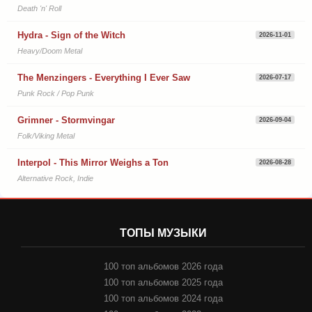
Death 'n' Roll
Hydra - Sign of the Witch
2026-11-01
Heavy/Doom Metal
The Menzingers - Everything I Ever Saw
2026-07-17
Punk Rock / Pop Punk
Grimner - Stormvingar
2026-09-04
Folk/Viking Metal
Interpol - This Mirror Weighs a Ton
2026-08-28
Alternative Rock, Indie
ТОПЫ МУЗЫКИ
100 топ альбомов 2026 года
100 топ альбомов 2025 года
100 топ альбомов 2024 года