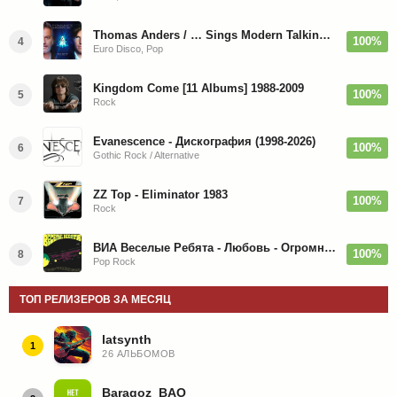
Thomas Anders / … Sings Modern Talking: The Best hi-res
100%
4
Euro Disco, Pop
Kingdom Come [11 Albums] 1988-2009
100%
5
Rock
Evanescence - Дискография (1998-2026)
100%
6
Gothic Rock / Alternative
ZZ Top - Eliminator 1983
100%
7
Rock
ВИА Веселые Ребята - Любовь - Огромная Страна - 1974/2026
100%
8
Pop Rock
ТОП РЕЛИЗЕРОВ ЗА МЕСЯЦ
latsynth
1
26 АЛЬБОМОВ
Baragoz_BAO