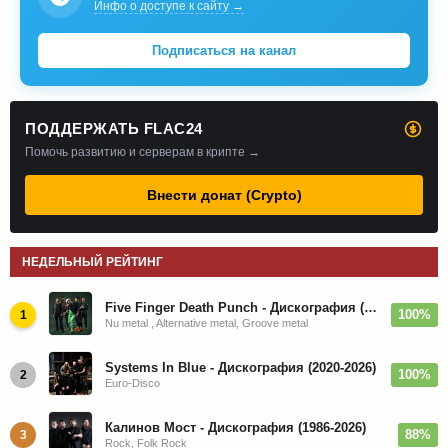
Инфо о доступе к сайту →
Подписаться на канал
ПОДДЕРЖАТЬ FLAC24
Помочь развитию и серверам в крипте →
Внести донат (Crypto)
НЕДЕЛЬНЫЙ РЕЙТИНГ
Five Finger Death Punch - Дискография (2008-2026)
100%
1
Nu metal , Alternative metal, Groove metal
Systems In Blue - Дискография (2020-2026)
100%
2
Euro-Disco
Калинов Мост - Дискография (1986-2026)
88%
3
Rock, Folk Rock