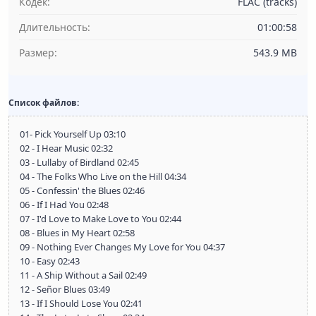
Кодек:
FLAC (tracks)
Длительность:
01:00:58
Размер:
543.9 MB
Список файлов:
01- Pick Yourself Up 03:10
02 - I Hear Music 02:32
03 - Lullaby of Birdland 02:45
04 - The Folks Who Live on the Hill 04:34
05 - Confessin' the Blues 02:46
06 - If I Had You 02:48
07 - I'd Love to Make Love to You 02:44
08 - Blues in My Heart 02:58
09 - Nothing Ever Changes My Love for You 04:37
10 - Easy 02:43
11 - A Ship Without a Sail 02:49
12 - Señor Blues 03:49
13 - If I Should Lose You 02:41