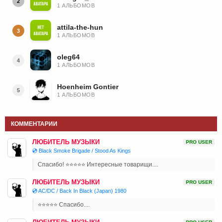
2
1 АЛЬБОМОВ
attila-the-hun
3
1 АЛЬБОМОВ
oleg64
4
1 АЛЬБОМОВ
Hoenheim Gontier
5
1 АЛЬБОМОВ
КОММЕНТАРИИ
ЛЮБИТЕЛЬ МУЗЫКИ
PRO USER
💿 Black Smoke Brigade / Stood As Kings
Спасибо! ⭐⭐⭐⭐⭐ Интересные товарищи....
ЛЮБИТЕЛЬ МУЗЫКИ
PRO USER
💿 AC/DC / Back In Black (Japan) 1980
⭐⭐⭐⭐⭐ Спасибо....