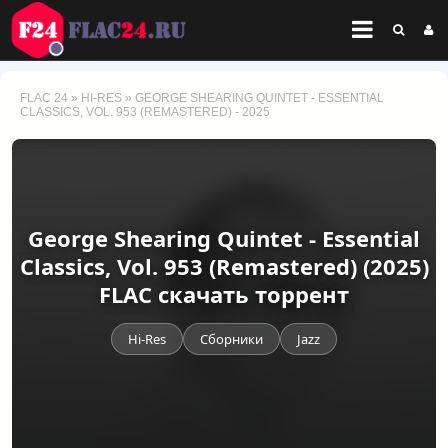
FLAC 24
»
HI-RES
» GEORGE SHEARING QUINTET - ESSENTIAL
CLASSICS, VOL. 953 (REMASTERED) - 2025
George Shearing Quintet - Essential
Classics, Vol. 953 (Remastered) (2025)
FLAC скачать торрент
Hi-Res
Сборники
Jazz