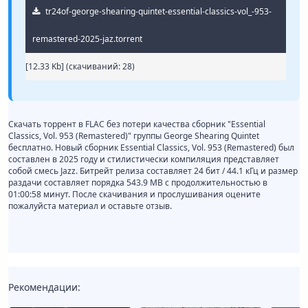
tr24of-george-shearing-quintet-essential-classics-vol_-953-
remastered-2025-jaz.torrent
[12.33 Kb] (cкачиваний: 28)
Скачать торрент в FLAC без потери качества сборник "Essential
Classics, Vol. 953 (Remastered)" группы George Shearing Quintet
бесплатно. Новый сборник Essential Classics, Vol. 953 (Remastered) был
составлен в 2025 году и стилистически компиляция представляет
собой смесь Jazz. Битрейт релиза составляет 24 бит / 44.1 кГц и размер
раздачи составляет порядка 543.9 MB с продолжительностью в
01:00:58 минут. После скачивания и прослушивания оцените
пожалуйста материал и оставьте отзыв.
Рекомендации: