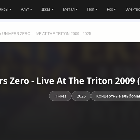
анры
Альт
Джаз
Метал
Поп
Рок
Электр
» UNIVERS ZERO - LIVE AT THE TRITON 2009 - 2025
s Zero - Live At The Triton 200
Hi-Res
2025
Концертные альбомы