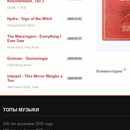
Knochenheim, Teil 1
Death 'n' Roll
Hydra - Sign of the Witch
2026-11-01
Heavy/Doom Metal
The Menzingers - Everything I
2026-07-17
Ever Saw
Punk Rock / Pop Punk
Grimner - Stormvingar
2026-09-04
Folk/Viking Metal
0
Комментарии
Interpol - This Mirror Weighs a
2026-08-28
Ton
Alternative Rock, Indie
ТОПЫ МУЗЫКИ
100 топ альбомов 2026 года