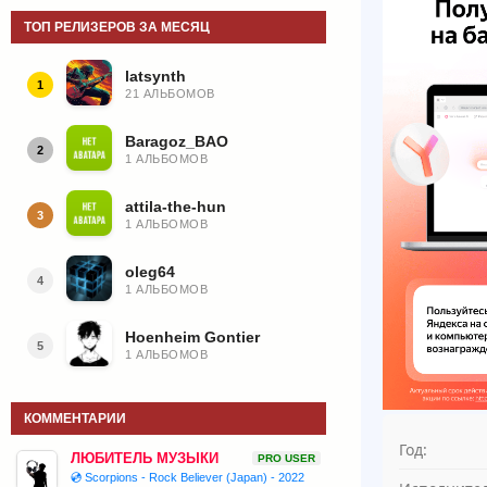
ТОП РЕЛИЗЕРОВ ЗА МЕСЯЦ
latsynth
1
21 АЛЬБОМОВ
Baragoz_BAO
2
1 АЛЬБОМОВ
attila-the-hun
3
1 АЛЬБОМОВ
oleg64
4
1 АЛЬБОМОВ
Hoenheim Gontier
5
1 АЛЬБОМОВ
КОММЕНТАРИИ
Год:
ЛЮБИТЕЛЬ МУЗЫКИ
PRO USER
💿 Scorpions - Rock Believer (Japan) - 2022