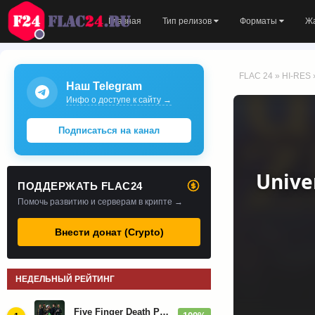
Главная
Тип релизов
Форматы
Ж
FLAC 24
»
HI-RES
Наш Telegram
Инфо о доступе к сайту →
Подписаться на канал
Univer
ПОДДЕРЖАТЬ FLAC24
Помочь развитию и серверам в крипте →
Внести донат (Crypto)
НЕДЕЛЬНЫЙ РЕЙТИНГ
Five Finger Death Punch - Дискография (2008-2026)