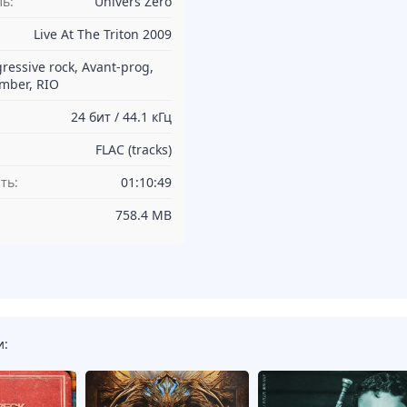
ь:
Univers Zero
Live At The Triton 2009
ressive rock, Avant-prog,
mber, RIO
24 бит / 44.1 кГц
FLAC (tracks)
ть:
01:10:49
758.4 MB
и: