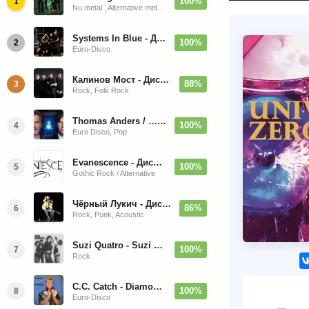
100%
1
Nu metal , Alternative metal, Groove metal
Systems In Blue - Дискография (2020-2026)
100%
2
Euro-Disco
Калинов Мост - Дискография (1986-2026)
88%
3
Rock, Folk Rock
Thomas Anders / … Sings Modern Talking: The Best hi-res
100%
4
Euro Disco, Pop
Evanescence - Дискография (1998-2026)
100%
5
Gothic Rock / Alternative
Чёрный Лукич - Дискография (1987-2014)
86%
6
Rock, Punk, Acoustic
Suzi Quatro - Suzi Quatro (Bonus Tracks, Remaster) 1973/2022
100%
7
Rock
C.C. Catch - Diamonds. Her Greatest Hits 1988
100%
8
Euro-Disco