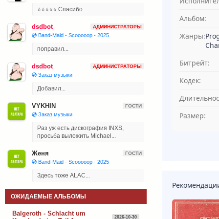
Исполнител
⭐⭐⭐⭐⭐ Спасибо....
Альбом:
dsdbot
АДМИНИСТРАТОРЫ
Жанры:
Prog
💿 Band-Maid - Scooooop - 2025
Cha
поправил...
Битрейт:
dsdbot
АДМИНИСТРАТОРЫ
💿 Заказ музыки
Кодек:
Добавил...
Длительнос
VYKHIN
ГОСТИ
Размер:
💿 Заказ музыки
Раз уж есть дискография INXS,
просьба выложить Michael...
Женя
ГОСТИ
💿 Band-Maid - Scooooop - 2025
Здесь тоже ALAC...
Рекомендаци
ОЖИДАЕМЫЕ АЛЬБОМЫ
Balgeroth - Schlacht um
2026-10-30