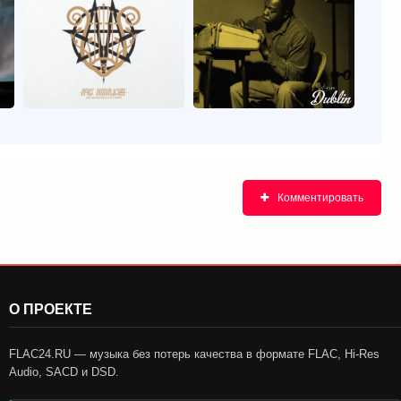
Комментировать
О ПРОЕКТЕ
FLAC24.RU — музыка без потерь качества в формате FLAC, Hi-Res
Audio, SACD и DSD.