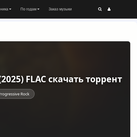
оника
По годам
Заказ музыки
 (2025) FLAC скачать торрент
Progressive Rock