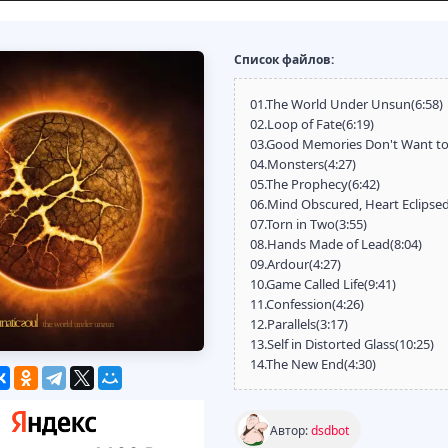
Список файлов:
01.The World Under Unsun(6:58)
02.Loop of Fate(6:19)
03.Good Memories Don't Want to 
04.Monsters(4:27)
05.The Prophecy(6:42)
06.Mind Obscured, Heart Eclipsed
07.Torn in Two(3:55)
08.Hands Made of Lead(8:04)
09.Ardour(4:27)
10.Game Called Life(9:41)
11.Confession(4:26)
12.Parallels(3:17)
13.Self in Distorted Glass(10:25)
14.The New End(4:30)
Автор:
dsdbot