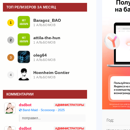
ТОП РЕЛИЗЕРОВ ЗА МЕСЯЦ
Baragoz_BAO
1
1 АЛЬБОМОВ
attila-the-hun
2
1 АЛЬБОМОВ
oleg64
3
1 АЛЬБОМОВ
Hoenheim Gontier
4
1 АЛЬБОМОВ
КОММЕНТАРИИ
dsdbot
АДМИНИСТРАТОРЫ
💿 Band-Maid - Scooooop - 2025
поправил...
Год:
dsdbot
АДМИНИСТРАТОРЫ