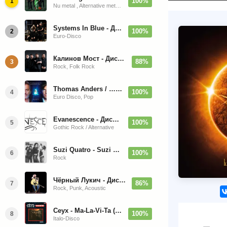
100%
1
Nu metal , Alternative metal, Groove metal
Systems In Blue - Дискография (2020-2026)
100%
2
Euro-Disco
Калинов Мост - Дискография (1986-2026)
88%
3
Rock, Folk Rock
Thomas Anders / … Sings Modern Talking: The Best hi-res
100%
4
Euro Disco, Pop
Evanescence - Дискография (1998-2026)
100%
5
Gothic Rock / Alternative
Suzi Quatro - Suzi Quatro (Bonus Tracks, Remaster) 1973/2022
100%
6
Rock
Чёрный Лукич - Дискография (1987-2014)
86%
7
Rock, Punk, Acoustic
Ceyx - Ma-La-Vi-Ta (12'' Maxi-Single)
100%
8
Italo-Disco