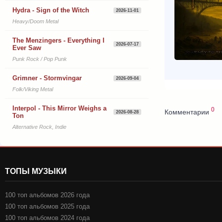
Hydra - Sign of the Witch
2026-11-01
Heavy/Doom Metal
The Menzingers - Everything I
2026-07-17
Ever Saw
Punk Rock / Pop Punk
Grimner - Stormvingar
2026-09-04
Folk/Viking Metal
Interpol - This Mirror Weighs a
0
Комментарии
2026-08-28
Ton
Alternative Rock, Indie
ТОПЫ МУЗЫКИ
100 топ альбомов 2026 года
100 топ альбомов 2025 года
100 топ альбомов 2024 года