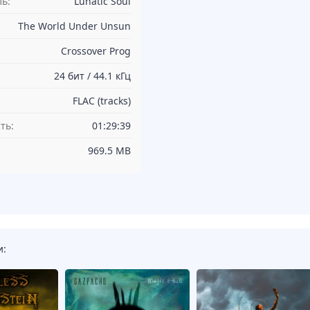
ь:
Lunatic Soul
The World Under Unsun
Crossover Prog
24 бит / 44.1 кГц
FLAC (tracks)
ть:
01:29:39
969.5 MB
и: