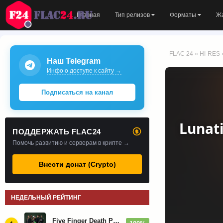
Главная
Тип релизов
Форматы
Ж
FLAC 24
»
HI-RES
Наш Telegram
Инфо о доступе к сайту →
Подписаться на канал
Lunati
ПОДДЕРЖАТЬ FLAC24
Помочь развитию и серверам в крипте →
Внести донат (Crypto)
НЕДЕЛЬНЫЙ РЕЙТИНГ
Five Finger Death Punch - Дискография (2008-2026)