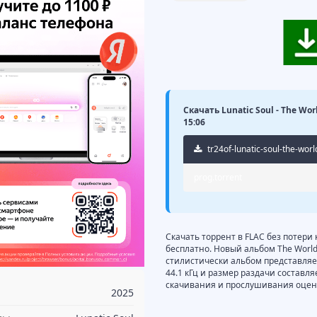
Скачать Lunatic Soul - The Wo
15:06
tr24of-lunatic-soul-the-wor
prog.torrent
Скачать торрент в FLAC без потери 
бесплатно. Новый альбом The World 
стилистически альбом представляет 
44.1 кГц и размер раздачи составля
скачивания и прослушивания оцени
2025