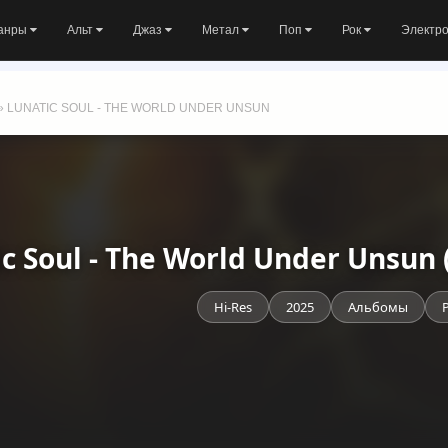
анры
Альт
Джаз
Метал
Поп
Рок
Электр
» LUNATIC SOUL - THE WORLD UNDER UNSUN
c Soul - The World Under Unsun
Hi-Res
2025
Альбомы