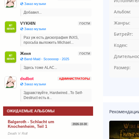
Исполнител
💿 Заказ музыки
Альбом:
Добавил...
Жанры:
VYKHIN
ГОСТИ
💿 Заказ музыки
Битрейт:
Раз уж есть дискография INXS,
просьба выложить Michael...
Кодек:
Женя
ГОСТИ
Длительнос
💿 Band-Maid - Scooooop - 2025
Размер:
Здесь тоже ALAC...
dsdbot
АДМИНИСТРАТОРЫ
💿 Заказ музыки
Здравствуйте, Hardwired...To Self-
Destruct есть в...
Рекомендаци
ОЖИДАЕМЫЕ АЛЬБОМЫ
Balgeroth - Schlacht um
2026-10-30
Knochenheim, Teil 1
Death 'n' Roll