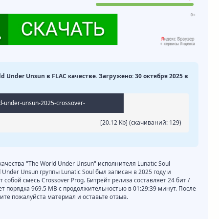
rld Under Unsun в FLAC качестве. Загружено: 30 октября 2025 в
ld-under-unsun-2025-crossover-
[20.12 Kb] (cкачиваний: 129)
качества "The World Under Unsun" исполнителя Lunatic Soul
Under Unsun группы Lunatic Soul был записан в 2025 году и
собой смесь Crossover Prog. Битрейт релиза составляет 24 бит /
ет порядка 969.5 MB с продолжительностью в 01:29:39 минут. После
те пожалуйста материал и оставьте отзыв.