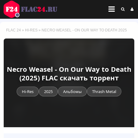
FLAC 24
»
HI-RES
» NECRO WEASEL - ON OUR WAY TO DEATH 2025
Necro Weasel - On Our Way to Death
(2025) FLAC скачать торрент
Hi-Res
2025
Альбомы
Thrash Metal