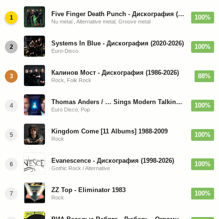
Five Finger Death Punch - Дискография (2008-2026)
100%
1
Nu metal , Alternative metal, Groove metal
Systems In Blue - Дискография (2020-2026)
100%
2
Euro-Disco
Калинов Мост - Дискография (1986-2026)
88%
3
Rock, Folk Rock
Thomas Anders / … Sings Modern Talking: The Best hi-res
100%
4
Euro Disco, Pop
Kingdom Come [11 Albums] 1988-2009
100%
5
Rock
Evanescence - Дискография (1998-2026)
100%
6
Gothic Rock / Alternative
ZZ Top - Eliminator 1983
100%
7
Rock