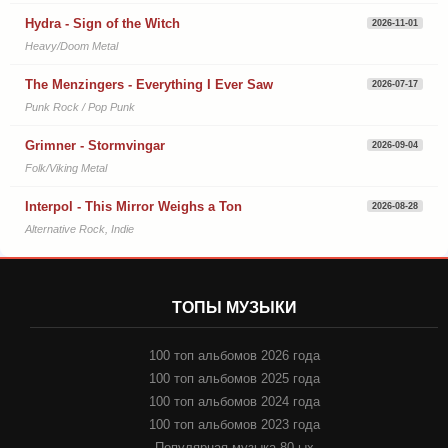
Hydra - Sign of the Witch
2026-11-01
Heavy/Doom Metal
The Menzingers - Everything I Ever Saw
2026-07-17
Punk Rock / Pop Punk
Grimner - Stormvingar
2026-09-04
Folk/Viking Metal
Interpol - This Mirror Weighs a Ton
2026-08-28
Alternative Rock, Indie
ТОПЫ МУЗЫКИ
100 топ альбомов 2026 года
100 топ альбомов 2025 года
100 топ альбомов 2024 года
100 топ альбомов 2023 года
Популярная музыка 80-ых