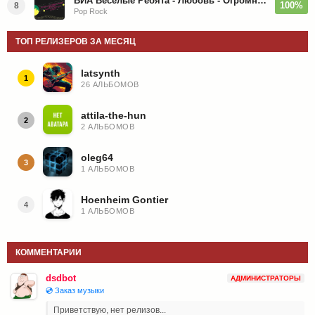
ВИА Веселые Ребята - Любовь - Огромная Страна - 1974/2026
100%
8
Pop Rock
ТОП РЕЛИЗЕРОВ ЗА МЕСЯЦ
latsynth
1
26 АЛЬБОМОВ
attila-the-hun
2
2 АЛЬБОМОВ
oleg64
3
1 АЛЬБОМОВ
Hoenheim Gontier
4
1 АЛЬБОМОВ
КОММЕНТАРИИ
dsdbot
АДМИНИСТРАТОРЫ
💿 Заказ музыки
Приветствую, нет релизов...