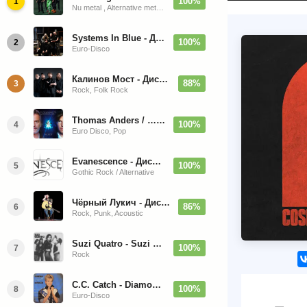
100%
1
Nu metal , Alternative metal, Groove metal
Systems In Blue - Дискография (2020-2026)
100%
2
Euro-Disco
Калинов Мост - Дискография (1986-2026)
88%
3
Rock, Folk Rock
Thomas Anders / … Sings Modern Talking: The Best hi-res
100%
4
Euro Disco, Pop
Evanescence - Дискография (1998-2026)
100%
5
Gothic Rock / Alternative
Чёрный Лукич - Дискография (1987-2014)
86%
6
Rock, Punk, Acoustic
Suzi Quatro - Suzi Quatro (Bonus Tracks, Remaster) 1973/2022
100%
7
Rock
C.C. Catch - Diamonds. Her Greatest Hits 1988
100%
8
Euro-Disco