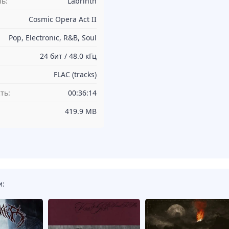
ь:
Labrinth
Cosmic Opera Act II
Pop, Electronic, R&B, Soul
24 бит / 48.0 кГц
FLAC (tracks)
ть:
00:36:14
419.9 MB
и: