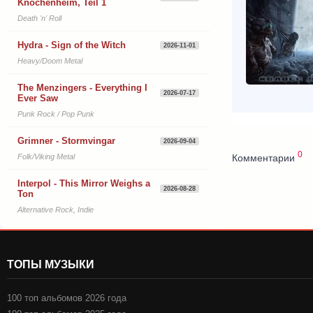
Knochenheim, Teil 1
Death 'n' Roll
Hydra - Sign of the Witch
2026-11-01
Heavy/Doom Metal
The Menzingers - Everything I
2026-07-17
Ever Saw
Punk Rock / Pop Punk
Grimner - Stormvingar
2026-09-04
0
Комментарии
Folk/Viking Metal
Interpol - This Mirror Weighs a
2026-08-28
Ton
Alternative Rock, Indie
ТОПЫ МУЗЫКИ
100 топ альбомов 2026 года