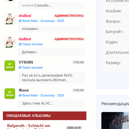
Исполнител
⭐⭐⭐⭐⭐ Спасибо....
Альбом:
dsdbot
АДМИНИСТРАТОРЫ
Жанры:
💿 Band-Maid - Scooooop - 2025
поправил...
Битрейт:
dsdbot
АДМИНИСТРАТОРЫ
Кодек:
💿 Заказ музыки
Длительнос
Добавил...
Размер:
VYKHIN
ГОСТИ
💿 Заказ музыки
Раз уж есть дискография INXS,
просьба выложить Michael...
Женя
ГОСТИ
💿 Band-Maid - Scooooop - 2025
Рекомендаци
Здесь тоже ALAC...
ОЖИДАЕМЫЕ АЛЬБОМЫ
Balgeroth - Schlacht um
2026-10-30