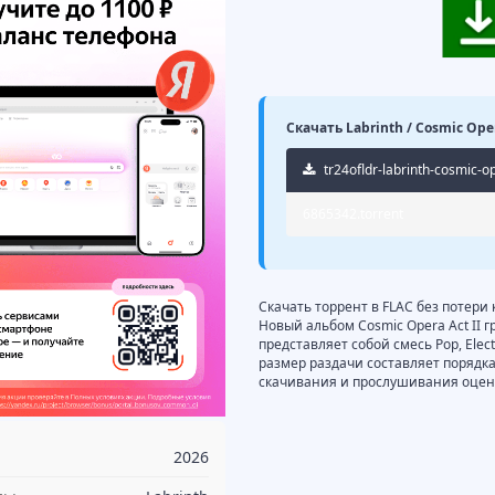
Скачать Labrinth / Cosmic Oper
tr24ofldr-labrinth-cosmic-op
6865342.torrent
Скачать торрент в FLAC без потери к
Новый альбом Cosmic Opera Act II г
представляет собой смесь Pop, Electr
размер раздачи составляет порядка
скачивания и прослушивания оцени
2026