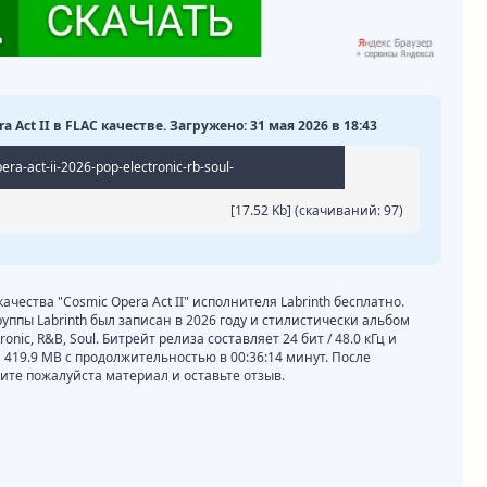
a Act II в FLAC качестве. Загружено: 31 мая 2026 в 18:43
era-act-ii-2026-pop-electronic-rb-soul-
[17.52 Kb] (cкачиваний: 97)
ачества "Cosmic Opera Act II" исполнителя Labrinth бесплатно.
руппы Labrinth был записан в 2026 году и стилистически альбом
onic, R&B, Soul. Битрейт релиза составляет 24 бит / 48.0 кГц и
 419.9 MB с продолжительностью в 00:36:14 минут. После
те пожалуйста материал и оставьте отзыв.