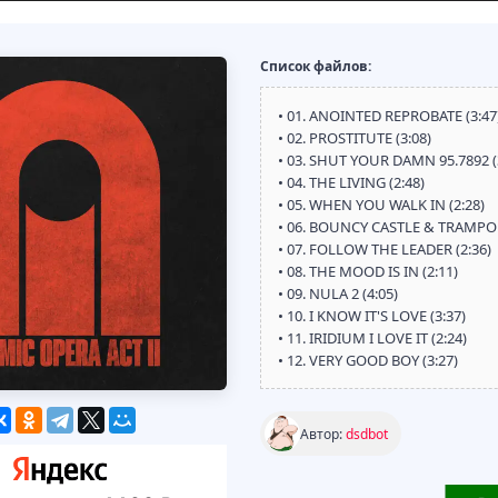
Список файлов:
• 01. ANOINTED REPROBATE (3:47
• 02. PROSTITUTE (3:08)
• 03. SHUT YOUR DAMN 95.7892 (
• 04. THE LIVING (2:48)
• 05. WHEN YOU WALK IN (2:28)
• 06. BOUNCY CASTLE & TRAMPOL
• 07. FOLLOW THE LEADER (2:36)
• 08. THE MOOD IS IN (2:11)
• 09. NULA 2 (4:05)
• 10. I KNOW IT'S LOVE (3:37)
• 11. IRIDIUM I LOVE IT (2:24)
• 12. VERY GOOD BOY (3:27)
Автор:
dsdbot