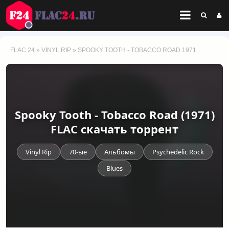
FLAC 24
»
VINYL RIP
» SPOOKY TOOTH - TOBACCO ROAD 1971
Spooky Tooth - Tobacco Road (1971)
FLAC скачать торрент
Vinyl Rip
70-ые
Альбомы
Psychedelic Rock
Blues