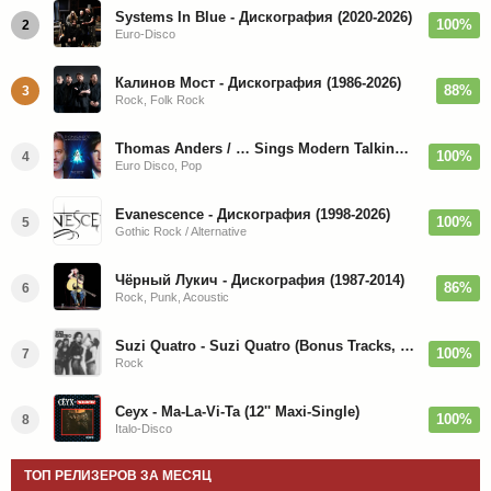
Systems In Blue - Дискография (2020-2026)
100%
2
Euro-Disco
Калинов Мост - Дискография (1986-2026)
88%
3
Rock, Folk Rock
Thomas Anders / … Sings Modern Talking: The Best hi-res
100%
4
Euro Disco, Pop
Evanescence - Дискография (1998-2026)
100%
5
Gothic Rock / Alternative
Чёрный Лукич - Дискография (1987-2014)
86%
6
Rock, Punk, Acoustic
Suzi Quatro - Suzi Quatro (Bonus Tracks, Remaster) 1973/2022
100%
7
Rock
Ceyx - Ma-La-Vi-Ta (12'' Maxi-Single)
100%
8
Italo-Disco
ТОП РЕЛИЗЕРОВ ЗА МЕСЯЦ