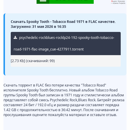
Скачать Spooky Tooth - Tobacco Road 1971 в FLAC качестве.
Загружено: 31 мая 2026 в 16:35
psychedelic-rockblues-rocklp24-192-spooky-tooth-tobacco-
road-1971-flac-image_cue-4277911.torrent
[2.73 Kb] (cкачиваний: 99)
Скачать торрент в FLAC без потери качества "Tobacco Road"
исполнителя Spooky Tooth бесплатно. Новый альбом Tobacco Road
группы Spooky Tooth был записан в 1971 году и стилистически альбом
представляет собой смесь Psychedelic Rock,Blues Rock. Битрейт релиза
составляет 24 бит / 192.0 кГц и размер раздачи составляет порядка
1.42 GB с продолжительностью в 36:42 минут. После скачивания и
прослушивания оцените пожалуйста материал и оставьте отзыв.