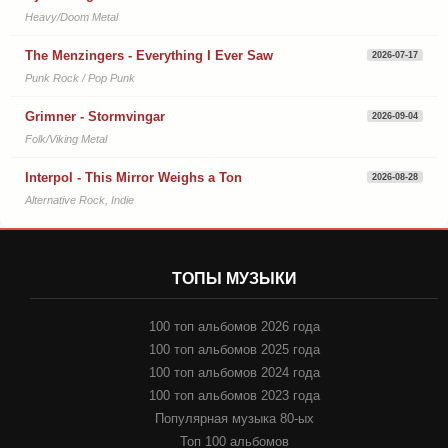
Heavy/Doom Metal
The Menzingers - Everything I Ever Saw
2026-07-17
Punk Rock / Pop Punk
Grimner - Stormvingar
2026-09-04
Folk/Viking Metal
Interpol - This Mirror Weighs a Ton
2026-08-28
Alternative Rock, Indie
ТОПЫ МУЗЫКИ
100 топ альбомов 2026 года
100 топ альбомов 2025 года
100 топ альбомов 2024 года
100 топ альбомов 2023 года
Популярная музыка 80-ых
Топ 100 альбомов