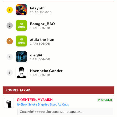
latsynth
1
26 АЛЬБОМОВ
Baragoz_BAO
2
1 АЛЬБОМОВ
attila-the-hun
3
1 АЛЬБОМОВ
oleg64
4
1 АЛЬБОМОВ
Hoenheim Gontier
5
1 АЛЬБОМОВ
КОММЕНТАРИИ
ЛЮБИТЕЛЬ МУЗЫКИ
PRO USER
💿 Black Smoke Brigade / Stood As Kings
Спасибо! ⭐⭐⭐⭐⭐ Интересные товарищи....