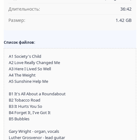
Длительность:
36:42
Размер:
1.42 GB
Список файлов:
A1 Society's Child
A2 Love Really Changed Me
A3 Here I Lived So Well
A4 The Weight
A5 Sunshine Help Me
B1 It's All About a Roundabout
B2 Tobacco Road
B3 It Hurts You So
B4 Forget It, I've Got It
B5 Bubbles
Gary Wright - organ, vocals
Luther Grosvenor - lead guitar