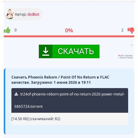
Автор:
dsdbot
0%
0
2
Скачать Phoenix Reborn / Point Of No Return в FLAC
качестве. Загружено: 1 июня 2026 в 19:11
tr24of-phoenix-reborn-point-of-no-return-2026-power-metal-
6865724.torrent
[14.56 Kb] (cкачиваний: 82)