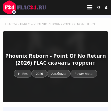
FLAC 24
»
HI-RES
» PHOENIX REBORN / POINT OF NO RETURN
Phoenix Reborn - Point Of No Return
(2026) FLAC скачать торрент
Hi-Res
2026
Альбомы
Power Metal