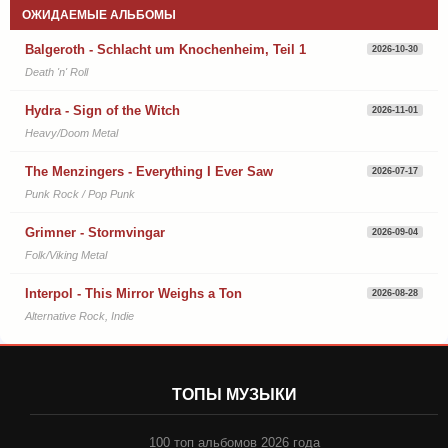
ОЖИДАЕМЫЕ АЛЬБОМЫ
Balgeroth - Schlacht um Knochenheim, Teil 1
2026-10-30
Death 'n' Roll
Hydra - Sign of the Witch
2026-11-01
Heavy/Doom Metal
The Menzingers - Everything I Ever Saw
2026-07-17
Punk Rock / Pop Punk
Grimner - Stormvingar
2026-09-04
Folk/Viking Metal
Interpol - This Mirror Weighs a Ton
2026-08-28
Alternative Rock, Indie
ТОПЫ МУЗЫКИ
100 топ альбомов 2026 года