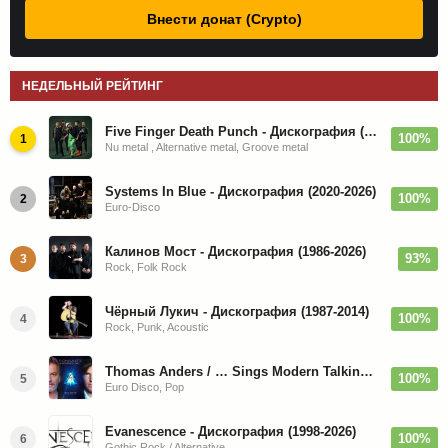
Внести донат (Crypto)
НЕДЕЛЬНЫЙ РЕЙТИНГ
Five Finger Death Punch - Дискография (2008-2026)
100%
1
Nu metal , Alternative metal, Groove metal
Systems In Blue - Дискография (2020-2026)
100%
2
Euro-Disco
Калинов Мост - Дискография (1986-2026)
93%
3
Rock, Folk Rock
Чёрный Лукич - Дискография (1987-2014)
100%
4
Rock, Punk, Acoustic
Thomas Anders / … Sings Modern Talking: The Best hi-res
100%
5
Euro Disco, Pop
Evanescence - Дискография (1998-2026)
100%
6
Gothic Rock / Alternative