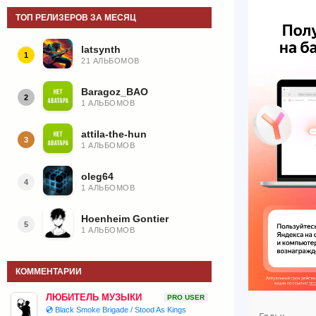
ТОП РЕЛИЗЕРОВ ЗА МЕСЯЦ
latsynth
1
21 АЛЬБОМОВ
Baragoz_BAO
2
1 АЛЬБОМОВ
attila-the-hun
3
1 АЛЬБОМОВ
oleg64
4
1 АЛЬБОМОВ
Hoenheim Gontier
5
1 АЛЬБОМОВ
КОММЕНТАРИИ
ЛЮБИТЕЛЬ МУЗЫКИ
PRO USER
💿 Black Smoke Brigade / Stood As Kings