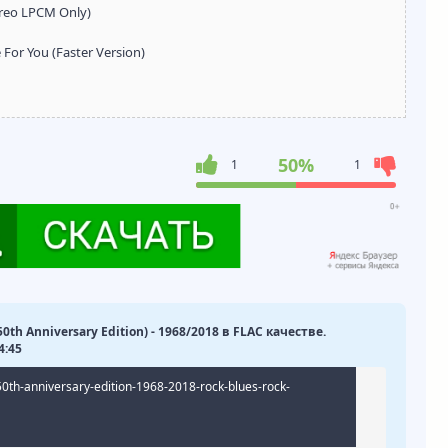
ereo LPCM Only)
For You (Faster Version)
50%
1
1
(50th Anniversary Edition) - 1968/2018 в FLAC качестве.
4:45
-50th-anniversary-edition-1968-2018-rock-blues-rock-