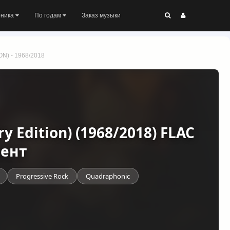
оника
По годам
Заказ музыки
N) - 1968/2018
ry Edition) (1968/2018) FLAC
рент
Progressive Rock
Quadraphonic