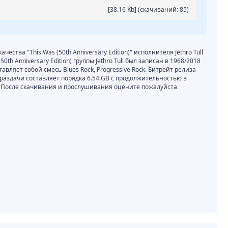
[38.16 Kb] (cкачиваний: 85)
чества "This Was (50th Anniversary Edition)" исполнителя Jethro Tull
0th Anniversary Edition) группы Jethro Tull был записан в 1968/2018
авляет собой смесь Blues Rock, Progressive Rock. Битрейт релиза
р раздачи составляет порядка 6.54 GB с продолжительностью в
нут. После скачивания и прослушивания оцените пожалуйста