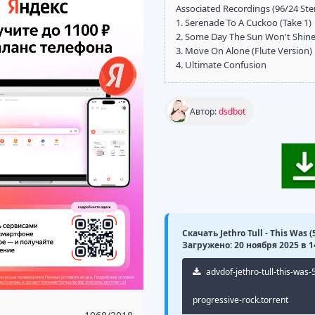
Associated Recordings (96/24 St
1. Serenade To A Cuckoo (Take 1)
2. Some Day The Sun Won't Shine 
3. Move On Alone (Flute Version)
4. Ultimate Confusion
Автор:
dsdbot
Скачать Jethro Tull - This Was 
Загружено: 20 ноября 2025 в 1
advdof-jethro-tull-this-was
progressive-rock.torrent