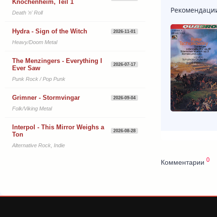
Knochenheim, Teil 1
Рекомендаци
Death 'n' Roll
Hydra - Sign of the Witch
2026-11-01
Heavy/Doom Metal
The Menzingers - Everything I
2026-07-17
Ever Saw
Punk Rock / Pop Punk
Grimner - Stormvingar
2026-09-04
Folk/Viking Metal
Interpol - This Mirror Weighs a
2026-08-28
Ton
Alternative Rock, Indie
0
Комментарии