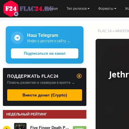
Главная
Тип релизов
Форматы
Ж
FLAC 24
»
МНОГО
Наш Telegram
Инфо о доступе к сайту →
Подписаться на канал
Jethr
ПОДДЕРЖАТЬ FLAC24
Помочь развитию и серверам в крипте →
Внести донат (Crypto)
НЕДЕЛЬНЫЙ РЕЙТИНГ
Five Finger Death Punch - Дискография (2008-2026)