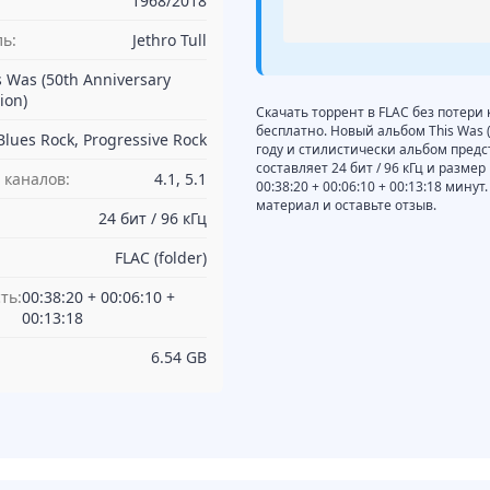
1968/2018
ь:
Jethro Tull
s Was (50th Anniversary
ion)
Скачать торрент в FLAC без потери ка
бесплатно. Новый альбом This Was (5
Blues Rock, Progressive Rock
году и стилистически альбом предст
составляет 24 бит / 96 кГц и разме
 каналов:
4.1, 5.1
00:38:20 + 00:06:10 + 00:13:18 ми
материал и оставьте отзыв.
24 бит / 96 кГц
FLAC (folder)
ть:
00:38:20 + 00:06:10 +
00:13:18
6.54 GB