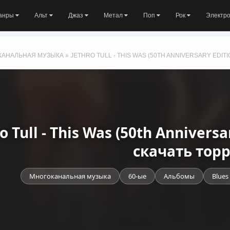
анры
Альт
Джаз
Метал
Поп
Рок
Электр
КАНАЛЬНАЯ МУЗЫКА
» JETHRO TULL - THIS WAS (50TH ANNIVERSARY EDITIO
o Tull - This Was (50th Anniversa
скачать тор
Многоканальная музыка
60-ые
Альбомы
Blues