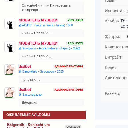
Годы:
Спасибо! ⭐⭐⭐⭐⭐ Интересные
Исполнител
товарищи....
Альбом:
Thi
ЛЮБИТЕЛЬ МУЗЫКИ
PRO USER
Edit
💿 AC/DC / Back In Black (Japan) 1980
⭐⭐⭐⭐⭐ Спасибо....
Жанры:
ЛЮБИТЕЛЬ МУЗЫКИ
PRO USER
Количество
💿 Scorpions - Rock Believer (Japan) - 2022
Битрейт:
⭐⭐⭐⭐⭐ Спасибо....
dsdbot
Кодек:
АДМИНИСТРАТОРЫ
💿 Band-Maid - Scooooop - 2025
Длительнос
поправил...
dsdbot
АДМИНИСТРАТОРЫ
Размер:
💿 Заказ музыки
Добавил...
ОЖИДАЕМЫЕ АЛЬБОМЫ
Balgeroth - Schlacht um
2026-10-30