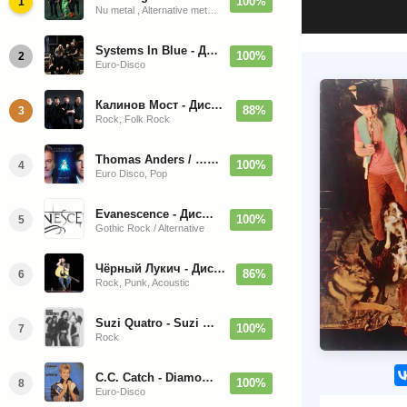
100%
1
Nu metal , Alternative metal, Groove metal
Systems In Blue - Дискография (2020-2026)
100%
2
Euro-Disco
Калинов Мост - Дискография (1986-2026)
88%
3
Rock, Folk Rock
Thomas Anders / … Sings Modern Talking: The Best hi-res
100%
4
Euro Disco, Pop
Evanescence - Дискография (1998-2026)
100%
5
Gothic Rock / Alternative
Чёрный Лукич - Дискография (1987-2014)
86%
6
Rock, Punk, Acoustic
Suzi Quatro - Suzi Quatro (Bonus Tracks, Remaster) 1973/2022
100%
7
Rock
C.C. Catch - Diamonds. Her Greatest Hits 1988
100%
8
Euro-Disco