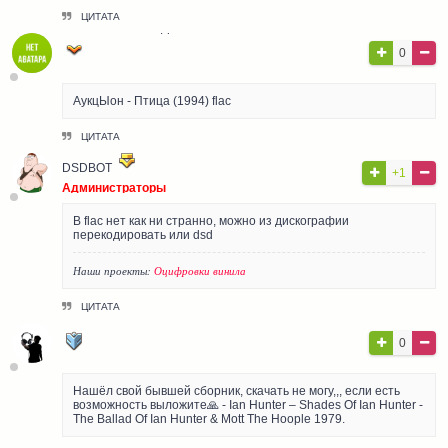
ЦИТАТА
ГОСТЬ АЛЕКСАНДР
0
Гости
АукцЫон - Птица (1994) flac
ЦИТАТА
DSDBOT
+1
Администраторы
В flac нет как ни странно, можно из дискографии
перекодировать или dsd
Наши проекты:
Оцифровки винила
ЦИТАТА
ЛЮБИТЕЛЬ МУЗЫКИ
0
Pro User
Нашёл свой бывшей сборник, скачать не могу,,, если есть
возможность выложите🙏 - Ian Hunter – Shades Of Ian Hunter -
The Ballad Of Ian Hunter & Mott The Hoople 1979.