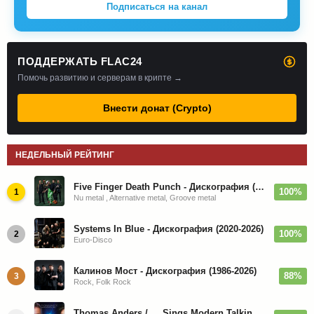
Подписаться на канал
ПОДДЕРЖАТЬ FLAC24
Помочь развитию и серверам в крипте →
Внести донат (Crypto)
НЕДЕЛЬНЫЙ РЕЙТИНГ
Five Finger Death Punch - Дискография (2008-2026)
100%
1
Nu metal , Alternative metal, Groove metal
Systems In Blue - Дискография (2020-2026)
100%
2
Euro-Disco
Калинов Мост - Дискография (1986-2026)
88%
3
Rock, Folk Rock
Thomas Anders / … Sings Modern Talking: The Best hi-res