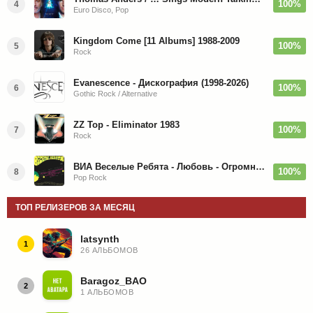
100%
4
Euro Disco, Pop
Kingdom Come [11 Albums] 1988-2009
100%
5
Rock
Evanescence - Дискография (1998-2026)
100%
6
Gothic Rock / Alternative
ZZ Top - Eliminator 1983
100%
7
Rock
ВИА Веселые Ребята - Любовь - Огромная Страна - 1974/2026
100%
8
Pop Rock
ТОП РЕЛИЗЕРОВ ЗА МЕСЯЦ
latsynth
1
26 АЛЬБОМОВ
Baragoz_BAO
2
1 АЛЬБОМОВ