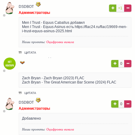
DSDBOT
+1
Администраторы
Men I Trust - Equus Caballus добавил
Men I Trust - Equus Asinus есть https://flac24.ru/flac/19669-men-
i-trust-equus-asinus-2025.html
Наши проекты:
Оцифровки винила
ЦИТАТА
ГОСТЬ АЛЕКСАНДР
0
Гости
Zach Bryan - Zach Bryan (2023) FLAC
Zach Bryan - The Great American Bar Scene (2024) FLAC
ЦИТАТА
DSDBOT
0
Администраторы
Добавлено
Наши проекты:
Оцифровки винила