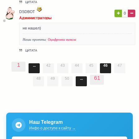
ЦИТАТА
DSDBOT
0
Администраторы
не нашел)
Наши проекты:
Оцифровки винила
ЦИТАТА
1
...
42
43
44
45
46
47
61
48
49
50
...
Наш Telegram
Инфо о доступе к сайту →