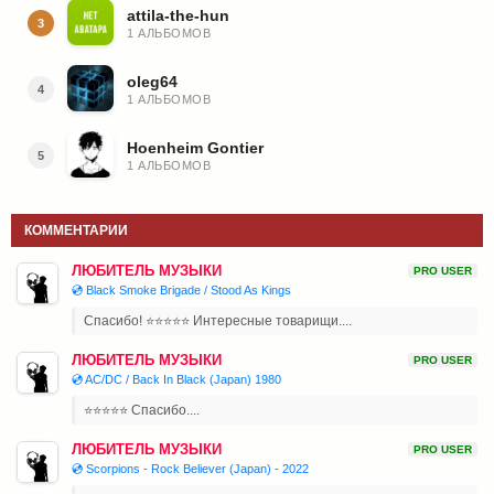
attila-the-hun
3
1 АЛЬБОМОВ
oleg64
4
1 АЛЬБОМОВ
Hoenheim Gontier
5
1 АЛЬБОМОВ
КОММЕНТАРИИ
ЛЮБИТЕЛЬ МУЗЫКИ
PRO USER
💿 Black Smoke Brigade / Stood As Kings
Спасибо! ⭐⭐⭐⭐⭐ Интересные товарищи....
ЛЮБИТЕЛЬ МУЗЫКИ
PRO USER
💿 AC/DC / Back In Black (Japan) 1980
⭐⭐⭐⭐⭐ Спасибо....
ЛЮБИТЕЛЬ МУЗЫКИ
PRO USER
💿 Scorpions - Rock Believer (Japan) - 2022