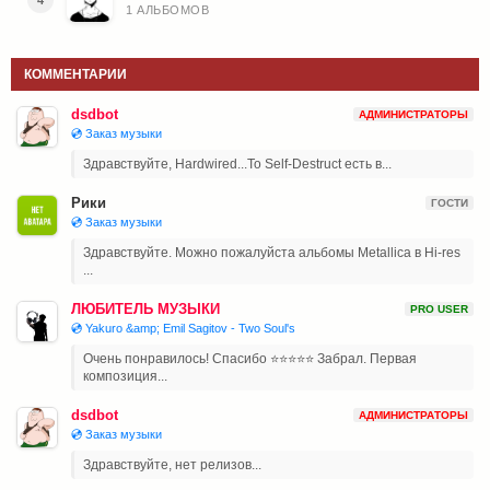
4
1 АЛЬБОМОВ
КОММЕНТАРИИ
dsdbot
АДМИНИСТРАТОРЫ
💿 Заказ музыки
Здравствуйте, Hardwired...To Self-Destruct есть в...
Рики
ГОСТИ
💿 Заказ музыки
Здравствуйте. Можно пожалуйста альбомы Metallica в Hi-res
...
ЛЮБИТЕЛЬ МУЗЫКИ
PRO USER
💿 Yakuro &amp; Emil Sagitov - Two Soul's
Очень понравилось! Спасибо ⭐⭐⭐⭐⭐ Забрал. Первая
композиция...
dsdbot
АДМИНИСТРАТОРЫ
💿 Заказ музыки
Здравствуйте, нет релизов...