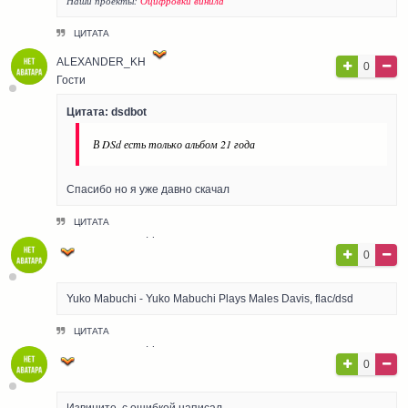
Наши проекты:
Оцифровки винила
ЦИТАТА
ALEXANDER_KH
0
Гости
Цитата: dsdbot
В DSd есть только альбом 21 года
Спасибо но я уже давно скачал
ЦИТАТА
ГОСТЬ АЛЕКСАНДР
0
Гости
Yuko Mabuchi - Yuko Mabuchi Plays Males Davis, flac/dsd
ЦИТАТА
ГОСТЬ АЛЕКСАНДР
0
Гости
Извините, с ошибкой написал.