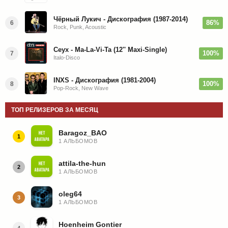
Чёрный Лукич - Дискография (1987-2014)
86%
6
Rock, Punk, Acoustic
Ceyx - Ma-La-Vi-Ta (12'' Maxi-Single)
100%
7
Italo-Disco
INXS - Дискография (1981-2004)
100%
8
Pop-Rock, New Wave
ТОП РЕЛИЗЕРОВ ЗА МЕСЯЦ
Baragoz_BAO
1
1 АЛЬБОМОВ
attila-the-hun
2
1 АЛЬБОМОВ
oleg64
3
1 АЛЬБОМОВ
Hoenheim Gontier