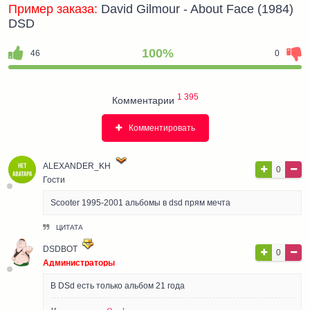
Пример заказа:
David Gilmour - About Face (1984)
DSD
100%
46
0
1 395
Комментарии
Комментировать
ALEXANDER_KH
0
Гости
Scooter 1995-2001 альбомы в dsd прям мечта
ЦИТАТА
DSDBOT
0
Администраторы
В DSd есть только альбом 21 года