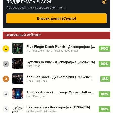
ПОДДЕРЖАТЬ FLAC24
Помочь развитию и серверам в крипте →
Внести донат (Crypto)
НЕДЕЛЬНЫЙ РЕЙТИНГ
Five Finger Death Punch - Дискография (2008-2026)
100%
1
Nu metal , Alternative metal, Groove metal
Systems In Blue - Дискография (2020-2026)
100%
2
Euro-Disco
Калинов Мост - Дискография (1986-2026)
88%
3
Rock, Folk Rock
Thomas Anders / … Sings Modern Talking: The Best hi-res
100%
4
Euro Disco, Pop
Evanescence - Дискография (1998-2026)
100%
5
Gothic Rock / Alternative