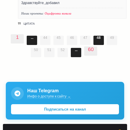
Здравствуйте, добавил
Наши проекты:
Оцифровки винила
ЦИТАТА
1
...
44
45
46
47
48
49
60
50
51
52
...
Наш Telegram
Инфо о доступе к сайту →
Подписаться на канал