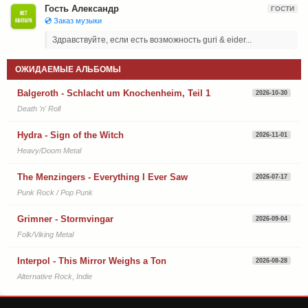
Гость Александр
ГОСТИ
💿 Заказ музыки
Здравствуйте, если есть возможность guri & eider...
ОЖИДАЕМЫЕ АЛЬБОМЫ
Balgeroth - Schlacht um Knochenheim, Teil 1
2026-10-30
Death 'n' Roll
Hydra - Sign of the Witch
2026-11-01
Heavy/Doom Metal
The Menzingers - Everything I Ever Saw
2026-07-17
Punk Rock / Pop Punk
Grimner - Stormvingar
2026-09-04
Folk/Viking Metal
Interpol - This Mirror Weighs a Ton
2026-08-28
Alternative Rock, Indie