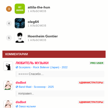
attila-the-hun
3
1 АЛЬБОМОВ
oleg64
4
1 АЛЬБОМОВ
Hoenheim Gontier
5
1 АЛЬБОМОВ
КОММЕНТАРИИ
ЛЮБИТЕЛЬ МУЗЫКИ
PRO USER
💿 Scorpions - Rock Believer (Japan) - 2022
⭐⭐⭐⭐⭐ Спасибо....
dsdbot
АДМИНИСТРАТОРЫ
💿 Band-Maid - Scooooop - 2025
поправил...
dsdbot
АДМИНИСТРАТОРЫ
💿 Заказ музыки