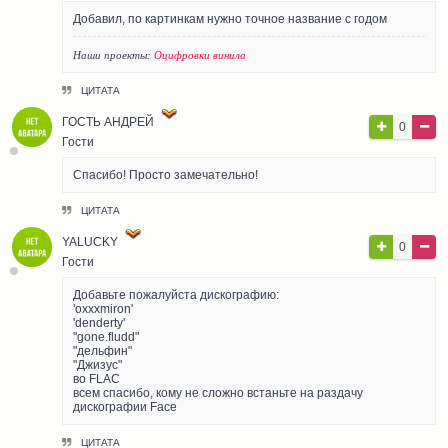
Добавил, по картинкам нужно точное название с годом
Наши проекты:
Оцифровки винила
ЦИТАТА
ГОСТЬ АНДРЕЙ
0
Гости
Спасибо! Просто замечательно!
ЦИТАТА
YALUCKY
0
Гости
Добавьте пожалуйста дискографию:
'oxxxmiron'
'denderty'
''gone.fludd"
"дельфин"
"Джизус"
во FLAC
всем спасибо, кому не сложно встаньте на раздачу
дискографии Face
ЦИТАТА