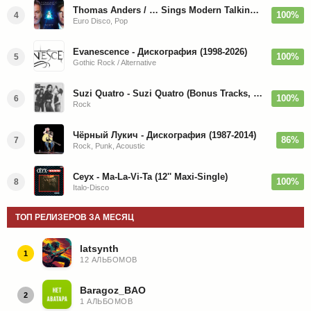
Thomas Anders / … Sings Modern Talking: The Best hi-res
100%
4
Euro Disco, Pop
Evanescence - Дискография (1998-2026)
100%
5
Gothic Rock / Alternative
Suzi Quatro - Suzi Quatro (Bonus Tracks, Remaster) 1973/2022
100%
6
Rock
Чёрный Лукич - Дискография (1987-2014)
86%
7
Rock, Punk, Acoustic
Ceyx - Ma-La-Vi-Ta (12'' Maxi-Single)
100%
8
Italo-Disco
ТОП РЕЛИЗЕРОВ ЗА МЕСЯЦ
latsynth
1
12 АЛЬБОМОВ
Baragoz_BAO
2
1 АЛЬБОМОВ