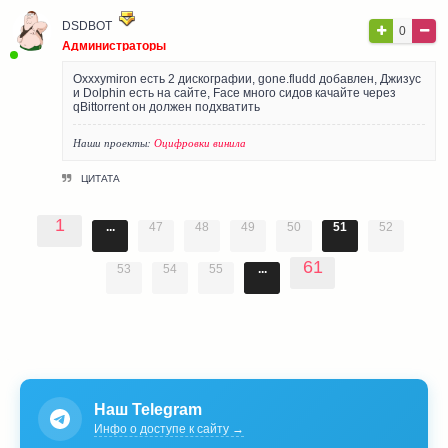
DSDBOT
0
Администраторы
Oxxxymiron есть 2 дискографии, gone.fludd добавлен, Джизус
и Dolphin есть на сайте, Face много сидов качайте через
qBittorrent он должен подхватить
Наши проекты:
Оцифровки винила
ЦИТАТА
1
...
47
48
49
50
51
52
61
53
54
55
...
Наш Telegram
Инфо о доступе к сайту →