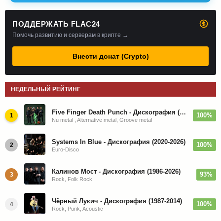
ПОДДЕРЖАТЬ FLAC24
Помочь развитию и серверам в крипте →
Внести донат (Crypto)
НЕДЕЛЬНЫЙ РЕЙТИНГ
Five Finger Death Punch - Дискография (2008-2026)
100%
1
Nu metal , Alternative metal, Groove metal
Systems In Blue - Дискография (2020-2026)
100%
2
Euro-Disco
Калинов Мост - Дискография (1986-2026)
93%
3
Rock, Folk Rock
Чёрный Лукич - Дискография (1987-2014)
100%
4
Rock, Punk, Acoustic