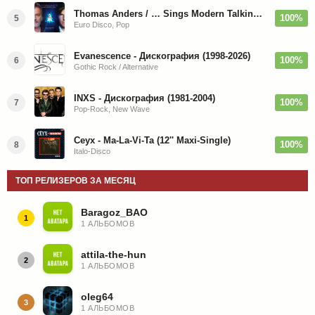
Thomas Anders / … Sings Modern Talking: The Best hi-res
100%
5
Euro Disco, Pop
Evanescence - Дискография (1998-2026)
100%
6
Gothic Rock / Alternative
INXS - Дискография (1981-2004)
100%
7
Pop-Rock, New Wave
Ceyx - Ma-La-Vi-Ta (12'' Maxi-Single)
100%
8
Italo-Disco
ТОП РЕЛИЗЕРОВ ЗА МЕСЯЦ
Baragoz_BAO
1
1 АЛЬБОМОВ
attila-the-hun
2
1 АЛЬБОМОВ
oleg64
3
1 АЛЬБОМОВ