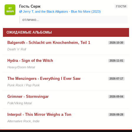
Гость Серж
ГОСТИ
💿 Jerry T. and the Black Alligators - Blue No More (2023)
отлично...
ОЖИДАЕМЫЕ АЛЬБОМЫ
Balgeroth - Schlacht um Knochenheim, Teil 1
2026-10-30
Death 'n' Roll
Hydra - Sign of the Witch
2026-11-01
Heavy/Doom Metal
The Menzingers - Everything I Ever Saw
2026-07-17
Punk Rock / Pop Punk
Grimner - Stormvingar
2026-09-04
Folk/Viking Metal
Interpol - This Mirror Weighs a Ton
2026-08-28
Alternative Rock, Indie